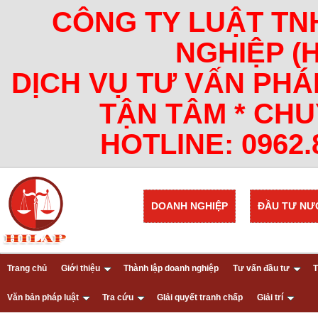
CÔNG TY LUẬT TN
NGHIỆP (
DỊCH VỤ TƯ VẤN PHÁ
TẬN TÂM * CHU
HOTLINE: 0962.8
DOANH NGHIỆP
ĐẦU TƯ NƯ
Trang chủ
Giới thiệu
Thành lập doanh nghiệp
Tư vấn đầu tư
T
Văn bản pháp luật
Tra cứu
GIải quyết tranh chấp
Giải trí