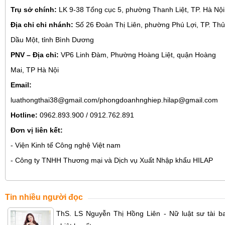
Trụ sở chính:
LK 9-38 Tổng cục 5, phường Thanh Liệt, TP. Hà Nội
Địa chỉ chi nhánh:
Số 26 Đoàn Thị Liên, phường Phú Lợi, TP. Thủ
Dầu Một, tỉnh Bình Dương
PNV – Địa chỉ:
VP6 Linh Đàm, Phường Hoàng Liệt, quận Hoàng
Mai, TP Hà Nội
Email:
luathongthai38@gmail.com/phongdoanhnghiep.hilap@gmail.com
Hotline:
0962.893.900 / 0912.762.891
Đơn vị liên kết:
- Viện Kinh tế Công nghệ Việt nam
- Công ty TNHH Thương mại và Dịch vụ Xuất Nhập khẩu HILAP
Tin nhiều người đọc
ThS. LS Nguyễn Thị Hồng Liên - Nữ luật sư tài ba