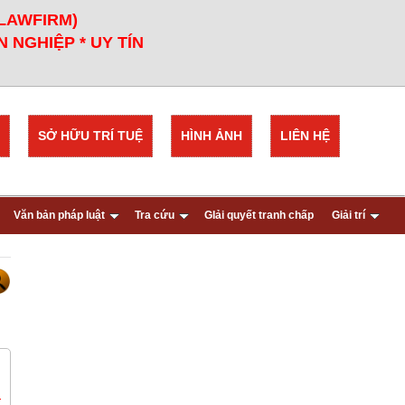
 LAWFIRM)
 NGHIỆP * UY TÍN
SỞ HỮU TRÍ TUỆ
HÌNH ẢNH
LIÊN HỆ
Văn bản pháp luật
Tra cứu
GIải quyết tranh chấp
Giải trí