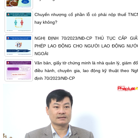
Chuyển nhượng cổ phần lỗ có phải nộp thuế TNC
hay không?
NGHỊ ĐỊNH 70/2023/NĐ-CP THỦ TỤC CẤP GIẤ
PHÉP LAO ĐỘNG CHO NGƯỜI LAO ĐỘNG NƯỚ
NGOÀI
Văn bản, giấy tờ chứng minh là nhà quản lý, giám đố
điều hành, chuyên gia, lao động kỹ thuật theo Ngh
định 70/2023/NĐ-CP