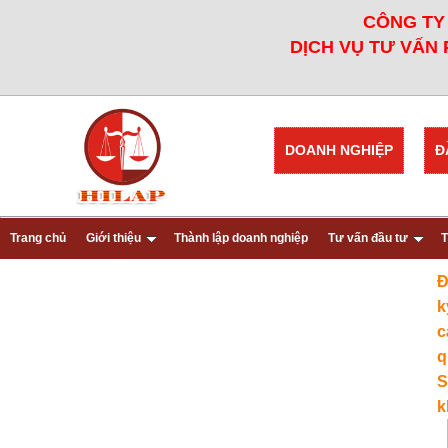
CÔNG TY 
DỊCH VỤ TƯ VẤN 
DOANH NGHIỆP
Đ
Trang chủ
Giới thiệu
Thành lập doanh nghiệp
Tư vấn đầu tư
T
Đ
k
c
q
S
k