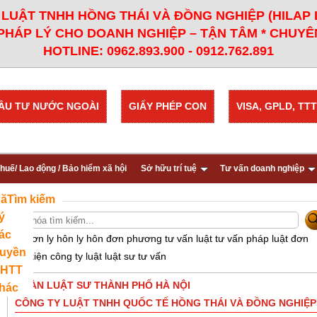
LUẬT TNHH HỒNG THÁI VÀ ĐỒNG NGHIỆP (HILAP
PHÁP LÝ CHO DOANH NGHIỆP – TẬN TÂM * CHUYÊN
HOTLINE: 0962.893.900 - 0912.762.891
ẦU TƯ NƯỚC NGOÀI
GIẤY PHÉP CON
VISA, GPLD, TTT
huế/ Lao động / Bảo hiểm xã hội
Sở hữu trí tuệ
Tư vấn doanh nghiệp
ăng
Tìm kiếm
ý
ác
VD: đơn ly hôn ly hôn đơn phương tư vấn luật tư vấn pháp luật đơn
uyền
khởi kiện công ty luật luật sư tư vấn
HTT
ĐOÀN LUẬT SƯ THÀNH PHỐ HÀ NỘI
hác
CÔNG TY LUẬT TNHH QUỐC TẾ HỒNG THÁI VÀ ĐỒNG NGHIỆP