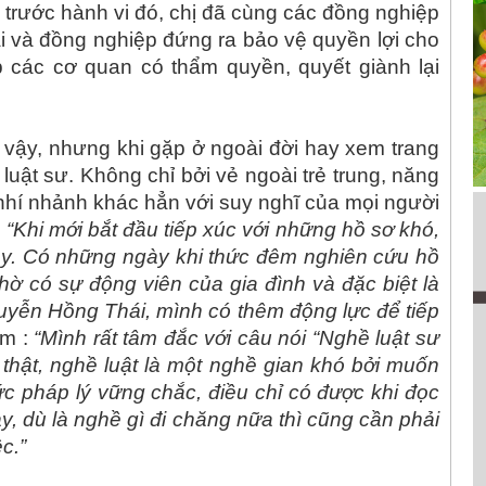
nh trước hành vi đó, chị đã cùng các đồng nghiệp
 và đồng nghiệp đứng ra bảo vệ quyền lợi cho
p các cơ quan có thẩm quyền, quyết giành lại
 vậy, nhưng khi gặp ở ngoài đời hay xem trang
 luật sư. Không chỉ bởi vẻ ngoài trẻ trung, năng
 nhí nhảnh khác hẳn với suy nghĩ của mọi người
:
“Khi mới bắt đầu tiếp xúc với những hồ sơ khó,
dày. Có những ngày khi thức đêm nghiên cứu hồ
ờ có sự động viên của gia đình và đặc biệt là
uyễn Hồng Thái, mình có thêm động lực để tiếp
êm :
“Mình rất tâm đắc với câu nói “Nghề luật sư
 thật, nghề luật là một nghề gian khó bởi muốn
thức pháp lý vững chắc, điều chỉ có được khi đọc
ày, dù là nghề gì đi chăng nữa thì cũng cần phải
c.”