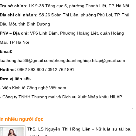
Trụ sở chính:
LK 9-38 Tổng cục 5, phường Thanh Liệt, TP. Hà Nội
Địa chỉ chi nhánh:
Số 26 Đoàn Thị Liên, phường Phú Lợi, TP. Thủ
Dầu Một, tỉnh Bình Dương
PNV – Địa chỉ:
VP6 Linh Đàm, Phường Hoàng Liệt, quận Hoàng
Mai, TP Hà Nội
Email:
luathongthai38@gmail.com/phongdoanhnghiep.hilap@gmail.com
Hotline:
0962.893.900 / 0912.762.891
Đơn vị liên kết:
- Viện Kinh tế Công nghệ Việt nam
- Công ty TNHH Thương mại và Dịch vụ Xuất Nhập khẩu HILAP
in nhiều người đọc
ThS. LS Nguyễn Thị Hồng Liên - Nữ luật sư tài ba,