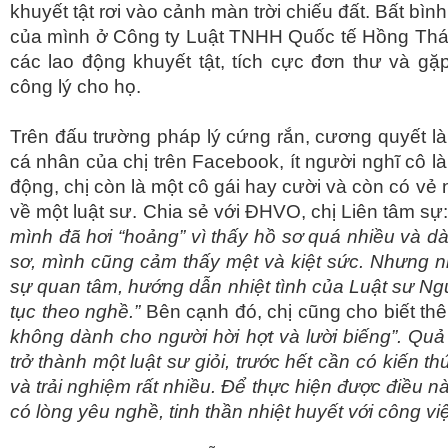
khuyết tật rơi vào cảnh màn trời chiếu đất. Bất bì
của mình ở Công ty Luật TNHH Quốc tế Hồng Thái
các lao động khuyết tật, tích cực đơn thư và gặ
công lý cho họ.
Trên đấu trường pháp lý cứng rắn, cương quyết là
cá nhân của chị trên Facebook, ít người nghĩ cô là
động, chị còn là một cô gái hay cười và còn có vẻ
về một luật sư. Chia sẻ với ĐHVO, chị Liên tâm sự
mình đã hơi “hoảng” vì thấy hồ sơ quá nhiều và 
sơ, mình cũng cảm thấy mệt và kiệt sức. Nhưng nh
sự quan tâm, hướng dẫn nhiệt tình của Luật sư Ng
tục theo nghề.”
Bên cạnh đó, chị cũng cho biết th
không dành cho người hời hợt và lười biếng”. Quả
trở thành một luật sư giỏi, trước hết cần có kiến 
và trải nghiệm rất nhiều. Để thực hiện được điều n
có lòng yêu nghề, tinh thần nhiệt huyết với công việ