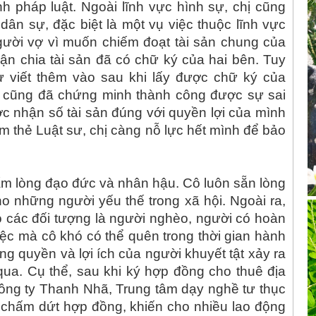
h pháp luật. Ngoài lĩnh vực hình sự, chị cũng
 dân sự, đặc biệt là một vụ việc thuộc lĩnh vực
người vợ vì muốn chiếm đoạt tài sản chung của
uận chia tài sản đã có chữ ký của hai bên. Tuy
tự viết thêm vào sau khi lấy được chữ ký của
sư cũng đã chứng minh thành công được sự sai
c nhận số tài sản đúng với quyền lợi của mình
m thẻ Luật sư, chị càng nỗ lực hết mình để bảo
 tấm lòng đạo đức và nhân hậu. Cô luôn sẵn lòng
o những người yếu thế trong xã hội. Ngoài ra,
o các đối tượng là người nghèo, người có hoàn
ệc mà cô khó có thể quên trong thời gian hành
g quyền và lợi ích của người khuyết tật xảy ra
a. Cụ thể, sau khi ký hợp đồng cho thuê địa
 Công ty Thanh Nhã, Trung tâm dạy nghề tư thục
hấm dứt hợp đồng, khiến cho nhiều lao động