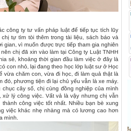
c công ty tư vấn pháp luật để tiếp tục tích lũy
chị tự tìm tòi thêm trong tài liệu, sách báo và
i gian, vì muốn được trực tiếp tham gia nghiên
 nên chị đã xin vào làm tại Công ty Luật TNHH
ia sẻ, khoảng thời gian đầu làm việc ở đây là
 có con nhỏ, lại đang theo học lớp luật sư ở Học
ể vừa chăm con, vừa đi học, đi làm quả thật là
m đó, phương tiện đi lại chủ yếu vẫn là xe máy.
g chục cây số, chị cùng đồng nghiệp của mình
 xử lý công việc. Vất vả là vậy nhưng chị vẫn
hành công việc tốt nhất. Nhiều bạn bè xung
công việc khác nhẹ nhàng mà có lương cao hơn
ủa mình.