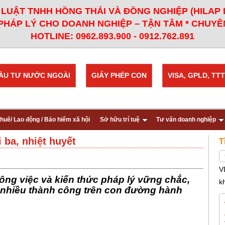
LUẬT TNHH HỒNG THÁI VÀ ĐỒNG NGHIỆP (HILAP
PHÁP LÝ CHO DOANH NGHIỆP – TẬN TÂM * CHUYÊN
HOTLINE: 0962.893.900 - 0912.762.891
ẦU TƯ NƯỚC NGOÀI
GIẤY PHÉP CON
VISA, GPLD, TTT
huế/ Lao động / Bảo hiểm xã hội
Sở hữu trí tuệ
Tư vấn doanh nghiệp
 ba, nhiệt huyết
T
V
công việc và kiến thức pháp lý vững chắc,
k
 nhiều thành công trên con đường hành