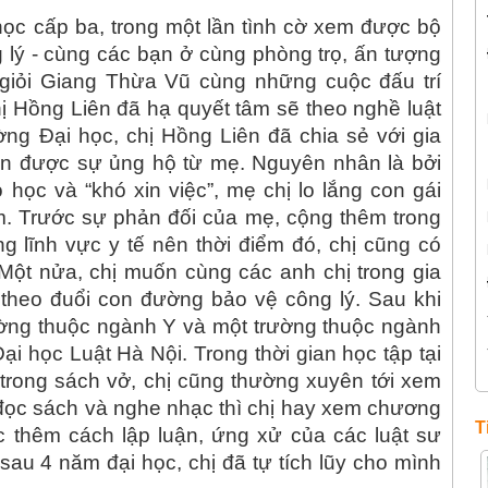
học cấp ba, trong một lần tình cờ xem được bộ
 lý - cùng các bạn ở cùng phòng trọ, ấn tượng
i giỏi Giang Thừa Vũ cùng những cuộc đấu trí
chị Hồng Liên đã hạ quyết tâm sẽ theo nghề luật
ường Đại học, chị Hồng Liên đã chia sẻ với gia
n được sự ủng hộ từ mẹ. Nguyên nhân là bởi
 học và “khó xin việc”, mẹ chị lo lắng con gái
àm. Trước sự phản đối của mẹ, cộng thêm trong
g lĩnh vực y tế nên thời điểm đó, chị cũng có
Một nửa, chị muốn cùng các anh chị trong gia
theo đuổi con đường bảo vệ công lý. Sau khi
rường thuộc ngành Y và một trường thuộc ngành
ại học Luật Hà Nội. Trong thời gian học tập tại
ức trong sách vở, chị cũng thường xuyên tới xem
 đọc sách và nghe nhạc thì chị hay xem chương
T
ọc thêm cách lập luận, ứng xử của các luật sư
 sau 4 năm đại học, chị đã tự tích lũy cho mình