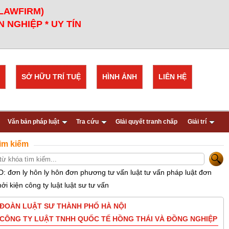
 LAWFIRM)
 NGHIỆP * UY TÍN
SỞ HỮU TRÍ TUỆ
HÌNH ẢNH
LIÊN HỆ
Văn bản pháp luật
Tra cứu
GIải quyết tranh chấp
Giải trí
ìm kiếm
D: đơn ly hôn ly hôn đơn phương tư vấn luật tư vấn pháp luật đơn
hởi kiện công ty luật luật sư tư vấn
ĐOÀN LUẬT SƯ THÀNH PHỐ HÀ NỘI
CÔNG TY LUẬT TNHH QUỐC TẾ HỒNG THÁI VÀ ĐỒNG NGHIỆP