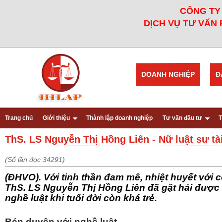
CÔNG TY 
DỊCH VỤ TƯ VẤN 
DOANH NGHIỆP
Đ
Trang chủ
Giới thiệu
Thành lập doanh nghiệp
Tư vấn đầu tư
T
ThS. LS Nguyễn Thị Hồng Liên - Nữ luật sư tài
(Số lần đọc 34291)
(ĐHVO). Với tinh thần đam mê, nhiệt huyết với 
ThS. LS Nguyễn Thị Hồng Liên đã gặt hái được
nghề luật khi tuổi đời còn khá trẻ.
Bén duyên với nghề luật