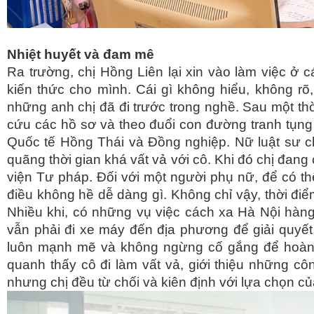
Nhiệt huyết và đam mê
Ra trường, chị Hồng Liên lại xin vào làm việc ở cá
kiến thức cho mình. Cái gì không hiểu, không rõ, 
những anh chị đã đi trước trong nghề. Sau một thờ
cứu các hồ sơ và theo đuổi con đường tranh tụng
Quốc tế Hồng Thái và Đồng nghiệp. Nữ luật sư ch
quãng thời gian khá vất vả với cô. Khi đó chị đang
viện Tư pháp. Đối với một người phụ nữ, để có th
điều không hề dễ dàng gì. Không chỉ vậy, thời điể
Nhiều khi, có những vụ việc cách xa Hà Nội hàn
vẫn phải đi xe máy đến địa phương để giải quyết,
luôn mạnh mẽ và không ngừng cố gắng để hoàn t
quanh thấy cô đi làm vất vả, giới thiệu những 
nhưng chị đều từ chối và kiên định với lựa chọn c