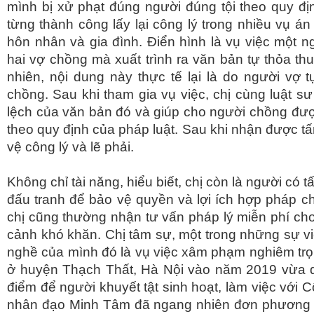
mình bị xử phạt đúng người đúng tội theo quy địn
từng thành công lấy lại công lý trong nhiều vụ án
hôn nhân và gia đình. Điển hình là vụ việc một 
hai vợ chồng mà xuất trình ra văn bản tự thỏa th
nhiên, nội dung này thực tế lại là do người vợ 
chồng. Sau khi tham gia vụ việc, chị cùng luật 
lệch của văn bản đó và giúp cho người chồng đượ
theo quy định của pháp luật. Sau khi nhận được tấ
vệ công lý và lẽ phải.
Không chỉ tài năng, hiểu biết, chị còn là người có
đấu tranh để bảo vệ quyền và lợi ích hợp pháp ch
chị cũng thường nhận tư vấn pháp lý miễn phí ch
cảnh khó khăn. Chị tâm sự, một trong những sự vi
nghề của mình đó là vụ việc xâm phạm nghiêm trọn
ở huyện Thạch Thất, Hà Nội vào năm 2019 vừa qu
điểm để người khuyết tật sinh hoạt, làm việc với
nhân đạo Minh Tâm đã ngang nhiên đơn phương c