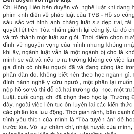
Chị Hồng Liên bén duyên với nghề luật khi đang 
phim kinh điển về pháp luật của TVB - Hồ sơ công
sâu sắc với hình ảnh chàng luật sư đẹp trai, tà
quyết liệt trên Tòa nhằm giành lại công lý, từ đó 
và trở thành một luật sư giỏi. Thời điểm chọn tr
đình về nguyện vọng của mình nhưng không nhậ
khi ấy, ngành luật vẫn là một ngành bị cho là khó
mình sẽ vất vả nếu lỡ ra trường không có việc l
gia đình có nhiều người đã và đang công tác tron
phần đắn đo, không biết nên theo học ngành gì. 
đình hành nghề y cứu người, một phần lại muốn 
nộp hồ sơ và thi đỗ cả hai trường đại học, một t
Luật, cuối cùng, chị đã chọn theo học tại Trường Đ
đây, ngoài việc liên tục ôn luyện lại các kiến th
các phiên tòa lưu động. Thời gian rảnh, bên cạnh
trình yêu thích của mình là “Tòa tuyên án” để h
trước tòa. Với sự chăm chỉ, nhiệt huyết của mình,