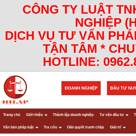
CÔNG TY LUẬT TN
NGHIỆP (
DỊCH VỤ TƯ VẤN PHÁ
TẬN TÂM * CHU
HOTLINE: 0962.8
DOANH NGHIỆP
ĐẦU TƯ NƯ
Trang chủ
Giới thiệu
Thành lập doanh nghiệp
Tư vấn đầu tư
T
Văn bản pháp luật
Tra cứu
GIải quyết tranh chấp
Giải trí