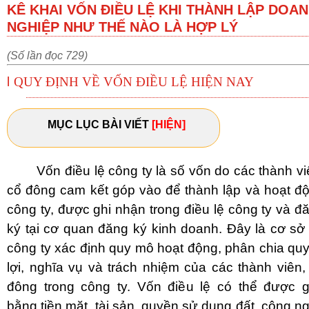
KÊ KHAI VỐN ĐIỀU LỆ KHI THÀNH LẬP DOA
NGHIỆP NHƯ THẾ NÀO LÀ HỢP LÝ
(Số lần đọc 729)
l
QUY ĐỊNH VỀ VỐN ĐIỀU LỆ HIỆN NAY
MỤC LỤC BÀI VIẾT
[HIỆN]
V
ốn điều lệ công ty là số vốn do các thành vi
cổ đông cam kết góp vào để thành lập và hoạt đ
công ty, được ghi nhận trong điều lệ công ty và đ
ký tại cơ quan đăng ký kinh doanh. Đây là cơ sở
công ty xác định quy mô hoạt động, phân chia qu
lợi, nghĩa vụ và trách nhiệm của các thành viên,
đông trong công ty. Vốn điều lệ có thể được 
bằng tiền mặt, tài sản, quyền sử dụng đất, công n