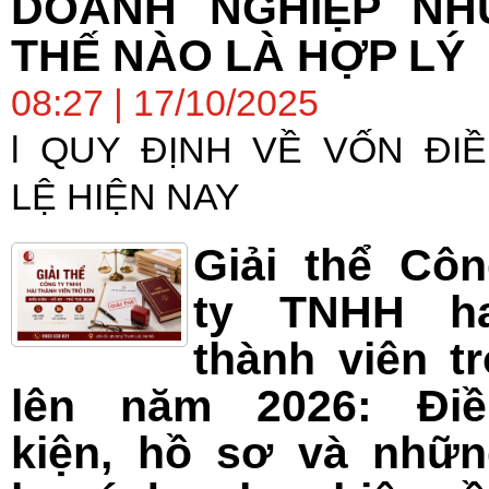
DOANH NGHIỆP NH
THẾ NÀO LÀ HỢP LÝ
08:27 | 17/10/2025
l QUY ĐỊNH VỀ VỐN ĐI
LỆ HIỆN NAY
Giải thể Cô
ty TNHH ha
thành viên t
lên năm 2026: Điề
kiện, hồ sơ và nhữn