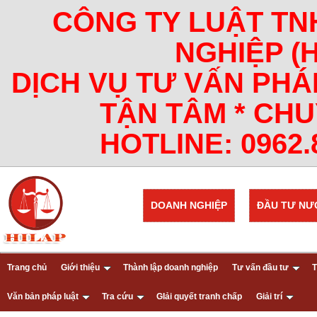
CÔNG TY LUẬT TN
NGHIỆP (
DỊCH VỤ TƯ VẤN PHÁ
TẬN TÂM * CHU
HOTLINE: 0962.8
DOANH NGHIỆP
ĐẦU TƯ NƯ
Trang chủ
Giới thiệu
Thành lập doanh nghiệp
Tư vấn đầu tư
T
Văn bản pháp luật
Tra cứu
GIải quyết tranh chấp
Giải trí