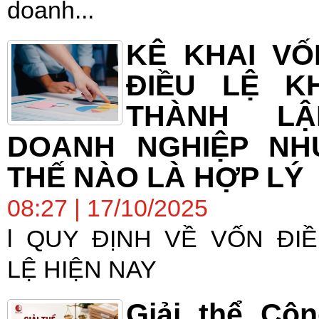
doanh...
KÊ KHAI VỐ
ĐIỀU LỆ KH
THÀNH LẬ
DOANH NGHIỆP NH
THẾ NÀO LÀ HỢP LÝ
08:27 | 17/10/2025
l QUY ĐỊNH VỀ VỐN ĐI
LỆ HIỆN NAY
Giải thể Cô