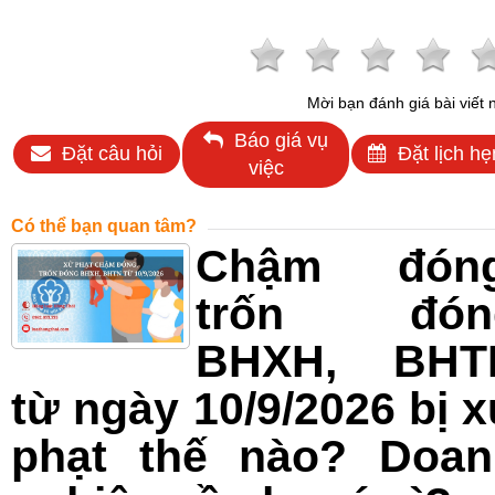
Mời bạn đánh giá bài viết 
Báo giá vụ
Đặt câu hỏi
Đặt lịch hẹ
việc
Có thể bạn quan tâm?
Chậm đóng
trốn đón
BHXH, BHT
từ ngày 10/9/2026 bị 
phạt thế nào? Doan