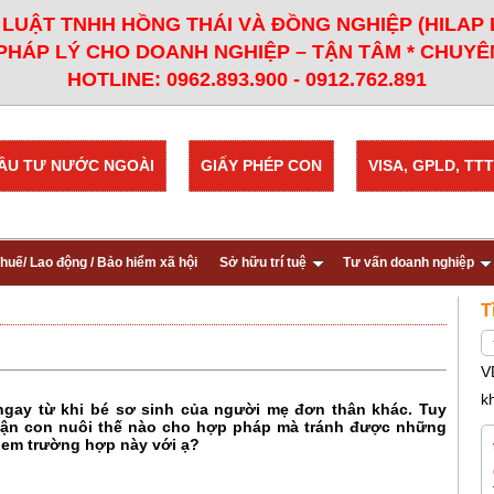
LUẬT TNHH HỒNG THÁI VÀ ĐỒNG NGHIỆP (HILAP
PHÁP LÝ CHO DOANH NGHIỆP – TẬN TÂM * CHUYÊN
HOTLINE: 0962.893.900 - 0912.762.891
ẦU TƯ NƯỚC NGOÀI
GIẤY PHÉP CON
VISA, GPLD, TTT
huế/ Lao động / Bảo hiểm xã hội
Sở hữu trí tuệ
Tư vấn doanh nghiệp
T
V
k
ay từ khi bé sơ sinh của người mẹ đơn thân khác. Tuy
 nhận con nuôi thế nào cho hợp pháp mà tránh được những
p em trường hợp này với ạ?