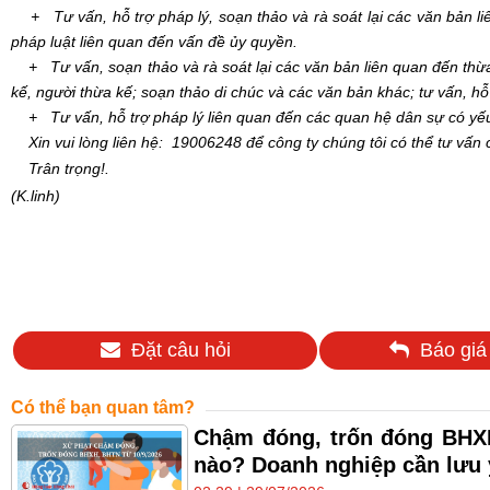
+ Tư vấn, hỗ trợ pháp lý, soạn thảo và rà soát lại các văn bản l
pháp luật liên quan đến vấn đề ủy quyền.
+ Tư vấn, soạn thảo và rà soát lại các văn bản liên quan đến thừa k
kế, người thừa kế; soạn thảo di chúc và các văn bản khác; tư vấn, hỗ
+ Tư vấn, hỗ trợ pháp lý liên quan đến các quan hệ dân sự có yếu
Xin vui lòng liên
hệ:
19006248
để công ty chúng tôi có thể tư vấn
Trân trọng!
.
(K.linh)
Đặt câu hỏi
Báo giá
Có thể bạn quan tâm?
Chậm đóng, trốn đóng BHXH
nào? Doanh nghiệp cần lưu 