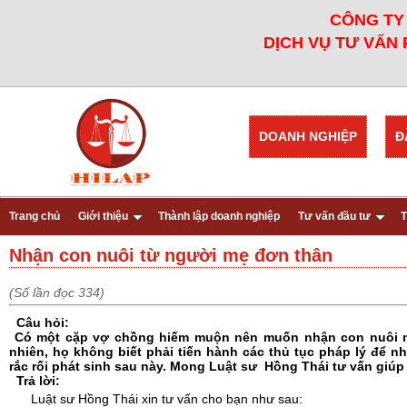
CÔNG TY 
DỊCH VỤ TƯ VẤN 
DOANH NGHIỆP
Đ
Trang chủ
Giới thiệu
Thành lập doanh nghiệp
Tư vấn đầu tư
T
Nhận con nuôi từ người mẹ đơn thân
(Số lần đọc 334)
Câu hỏi:
Có một cặp vợ chồng hiếm muộn nên muốn nhận con nuôi ng
nhiên, họ không biết phải tiến hành các thủ tục pháp lý để
rắc rối phát sinh sau này. Mong Luật sư Hồng Thái tư vấn giú
Trả lời:
Luật sư Hồng Thái xin tư vấn cho bạn như sau: