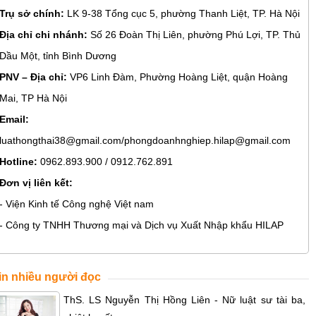
Trụ sở chính:
LK 9-38 Tổng cục 5, phường Thanh Liệt, TP. Hà Nội
Địa chỉ chi nhánh:
Số 26 Đoàn Thị Liên, phường Phú Lợi, TP. Thủ
Dầu Một, tỉnh Bình Dương
PNV – Địa chỉ:
VP6 Linh Đàm, Phường Hoàng Liệt, quận Hoàng
Mai, TP Hà Nội
Email:
luathongthai38@gmail.com/phongdoanhnghiep.hilap@gmail.com
Hotline:
0962.893.900 / 0912.762.891
Đơn vị liên kết:
- Viện Kinh tế Công nghệ Việt nam
- Công ty TNHH Thương mại và Dịch vụ Xuất Nhập khẩu HILAP
in nhiều người đọc
ThS. LS Nguyễn Thị Hồng Liên - Nữ luật sư tài ba,