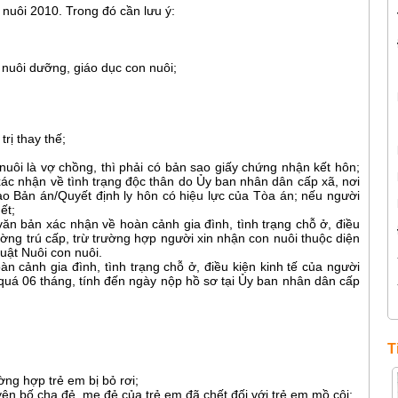
 nuôi 2010. Trong đó cần lưu ý:
nuôi dưỡng, giáo dục con nuôi;
rị thay thế;
uôi là vợ chồng, thì phải có bản sao giấy chứng nhận kết hôn;
xác nhận về tình trạng độc thân do Ủy ban nhân dân cấp xã, nơi
sao Bản án/Quyết định ly hôn có hiệu lực của Tòa án; nếu người
ết;
n bản xác nhận về hoàn cảnh gia đình, tình trạng chỗ ở, điều
ờng trú cấp, trừ trường hợp người xin nhận con nuôi thuộc diện
uật Nuôi con nuôi.
n cảnh gia đình, tình trạng chỗ ở, điều kiện kinh tế của người
 quá 06 tháng, tính đến ngày nộp hồ sơ tại Ủy ban nhân dân cấp
T
ng hợp trẻ em bị bỏ rơi;
n bố cha đẻ, mẹ đẻ của trẻ em đã chết đối với trẻ em mồ côi;