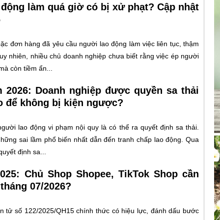
 động làm quá giờ có bị xử phạt? Cập nhật
6
oặc đơn hàng đã yêu cầu người lao động làm việc liên tục, thậm
Tuy nhiên, nhiều chủ doanh nghiệp chưa biết rằng việc ép người
mà còn tiềm ẩn...
m 2026: Doanh nghiệp được quyền sa thải
o để không bị kiện ngược?
gười lao động vi phạm nội quy là có thể ra quyết định sa thải.
g những sai lầm phổ biến nhất dẫn đến tranh chấp lao động. Qua
uyết định sa...
2025: Chủ Shop Shopee, TikTok Shop cần
 tháng 07/2026?
n tử số 122/2025/QH15 chính thức có hiệu lực, đánh dấu bước