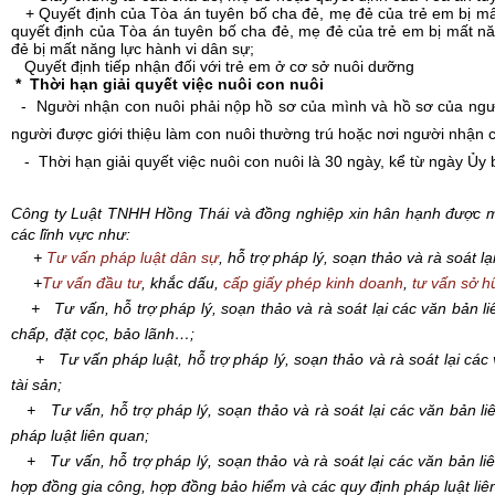
+ Quyết định của Tòa án tuyên bố cha đẻ, mẹ đẻ của trẻ em bị mất 
quyết định của Tòa án tuyên bố cha đẻ, mẹ đẻ của trẻ em bị mất nă
đẻ bị mất năng lực hành vi dân sự;
Quyết định tiếp nhận đối với trẻ em ở cơ sở nuôi dưỡng
*
Thời hạn giải quyết việc nuôi con nuôi
- Người nhận con nuôi phải nộp hồ sơ của mình và hồ sơ của người
người được giới thiệu làm con nuôi thường trú hoặc nơi người nhận c
- Thời hạn giải quyết việc nuôi con nuôi là 30 ngày, kể từ ngày Ủy
Công ty Luật TNHH Hồng Thái và đồng nghiệp xin hân hạnh được m
các lĩnh vực như:
+
Tư vấn pháp luật dân sự
, hỗ trợ pháp lý, soạn thảo và rà soát l
+
Tư vấn đầu tư
, khắc dấu,
cấp giấy phép kinh doanh
,
tư vấn sở hữ
+ Tư vấn, hỗ trợ pháp lý, soạn thảo và rà soát lại các văn bản li
chấp, đặt cọc, bảo lãnh…;
+ Tư vấn pháp luật, hỗ trợ pháp lý, soạn thảo và rà soát lại các
tài sản;
+ Tư vấn, hỗ trợ pháp lý, soạn thảo và rà soát lại các văn bản li
pháp luật liên quan;
+ Tư vấn, hỗ trợ pháp lý, soạn thảo và rà soát lại các văn bản l
hợp đồng gia công, hợp đồng bảo hiểm và các quy định pháp luật liê