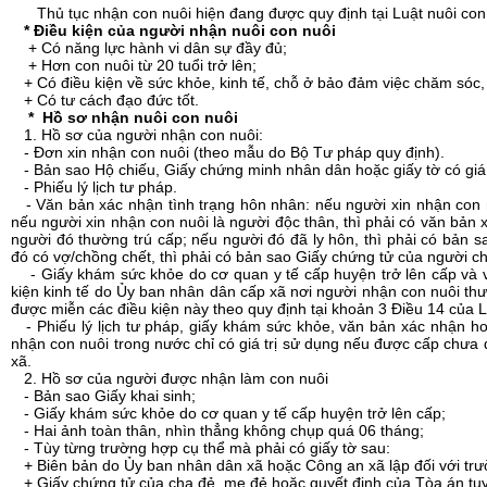
Thủ tục nhận con nuôi hiện đang được quy định tại Luật nuôi con
*
Điều kiện của người nhận nuôi con nuôi
+ Có năng lực hành vi dân sự đầy đủ;
+ Hơn con nuôi từ 20 tuổi trở lên;
+ Có điều kiện về sức khỏe, kinh tế, chỗ ở bảo đảm việc chăm sóc, 
+ Có tư cách đạo đức tốt.
*
Hồ sơ nhận nuôi con nuôi
1. Hồ sơ của người nhận con nuôi:
- Đơn xin nhận con nuôi (theo mẫu do Bộ Tư pháp quy định).
- Bản sao Hộ chiếu, Giấy chứng minh nhân dân hoặc giấy tờ có giá t
- Phiếu lý lịch tư pháp.
- Văn bản xác nhận tình trạng hôn nhân: nếu người xin nhận con n
nếu người xin nhận con nuôi là người độc thân, thì phải có văn bản 
người đó thường trú cấp; nếu người đó đã ly hôn, thì phải có bản 
đó có vợ/chồng chết, thì phải có bản sao Giấy chứng tử của người ch
- Giấy khám sức khỏe do cơ quan y tế cấp huyện trở lên cấp và vă
kiện kinh tế do Ủy ban nhân dân cấp xã nơi người nhận con nuôi thư
được miễn các điều kiện này theo quy định tại khoản 3 Điều 14 của L
- Phiếu lý lịch tư pháp, giấy khám sức khỏe, văn bản xác nhận hoà
nhận con nuôi trong nước chỉ có giá trị sử dụng nếu được cấp chưa
xã.
2. Hồ sơ của người được nhận làm con nuôi
- Bản sao Giấy khai sinh;
- Giấy khám sức khỏe do cơ quan y tế cấp huyện trở lên cấp;
- Hai ảnh toàn thân, nhìn thẳng không chụp quá 06 tháng;
- Tùy từng trường hợp cụ thể mà phải có giấy tờ sau:
+ Biên bản do Ủy ban nhân dân xã hoặc Công an xã lập đối với trườ
+ Giấy chứng tử của cha đẻ, mẹ đẻ hoặc quyết định của Tòa án tuyê