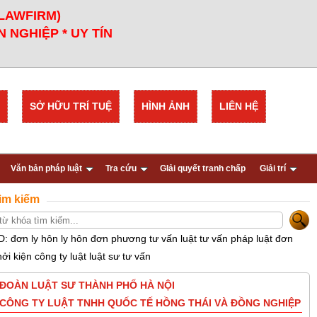
 LAWFIRM)
 NGHIỆP * UY TÍN
SỞ HỮU TRÍ TUỆ
HÌNH ẢNH
LIÊN HỆ
Văn bản pháp luật
Tra cứu
GIải quyết tranh chấp
Giải trí
ìm kiếm
D: đơn ly hôn ly hôn đơn phương tư vấn luật tư vấn pháp luật đơn
hởi kiện công ty luật luật sư tư vấn
ĐOÀN LUẬT SƯ THÀNH PHỐ HÀ NỘI
CÔNG TY LUẬT TNHH QUỐC TẾ HỒNG THÁI VÀ ĐỒNG NGHIỆP