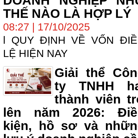
DOANH NGHIỆP NH
THẾ NÀO LÀ HỢP LÝ
08:27 | 17/10/2025
l QUY ĐỊNH VỀ VỐN ĐI
LỆ HIỆN NAY
Giải thể Cô
ty TNHH ha
thành viên t
lên năm 2026: Điề
kiện, hồ sơ và nhữn