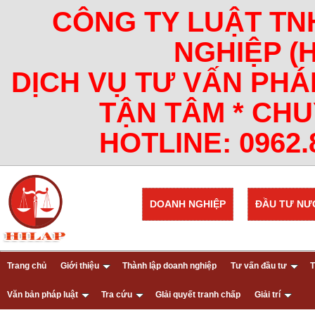
CÔNG TY LUẬT TN
NGHIỆP (
DỊCH VỤ TƯ VẤN PHÁ
TẬN TÂM * CHU
HOTLINE: 0962.8
DOANH NGHIỆP
ĐẦU TƯ NƯ
Trang chủ
Giới thiệu
Thành lập doanh nghiệp
Tư vấn đầu tư
T
Văn bản pháp luật
Tra cứu
GIải quyết tranh chấp
Giải trí