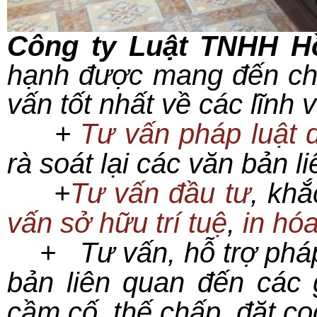
Công ty Luật TNHH H
hạnh được mang đến ch
vấn tốt nhất về các lĩnh 
+
Tư vấn pháp luật 
rà soát lại các văn bản l
+
Tư vấn đầu tư
, kh
vấn sở hữu trí tuệ
,
in hó
+ Tư vấn, hỗ trợ pháp l
bản liên quan đến các 
cầm cố, thế chấp, đặt c