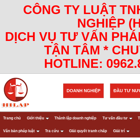
CÔNG TY LUẬT TN
NGHIỆP (
DỊCH VỤ TƯ VẤN PHÁ
TẬN TÂM * CHU
HOTLINE: 0962.8
DOANH NGHIỆP
ĐẦU TƯ NƯ
Trang chủ
Giới thiệu
Thành lập doanh nghiệp
Tư vấn đầu tư
T
Văn bản pháp luật
Tra cứu
GIải quyết tranh chấp
Giải trí