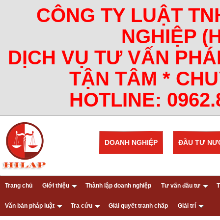
CÔNG TY LUẬT TN
NGHIỆP (
DỊCH VỤ TƯ VẤN PHÁ
TẬN TÂM * CHU
HOTLINE: 0962.8
DOANH NGHIỆP
ĐẦU TƯ NƯ
Trang chủ
Giới thiệu
Thành lập doanh nghiệp
Tư vấn đầu tư
T
Văn bản pháp luật
Tra cứu
GIải quyết tranh chấp
Giải trí