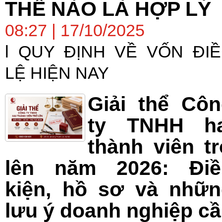
THẾ NÀO LÀ HỢP LÝ
08:27 | 17/10/2025
l QUY ĐỊNH VỀ VỐN ĐI
LỆ HIỆN NAY
Giải thể Cô
ty TNHH ha
thành viên t
lên năm 2026: Điề
kiện, hồ sơ và nhữn
lưu ý doanh nghiệp c