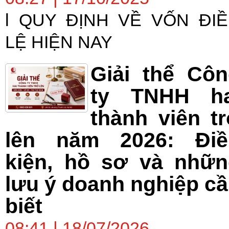
l QUY ĐỊNH VỀ VỐN ĐI
LỆ HIỆN NAY
Giải thể Cô
ty TNHH ha
thành viên t
lên năm 2026: Điề
kiện, hồ sơ và nhữn
lưu ý doanh nghiệp c
biết
08:41 | 18/07/2026