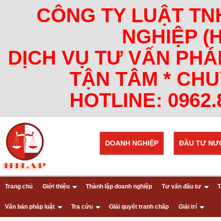
CÔNG TY LUẬT TN
NGHIỆP (
DỊCH VỤ TƯ VẤN PHÁ
TẬN TÂM * CHU
HOTLINE: 0962.8
DOANH NGHIỆP
ĐẦU TƯ NƯ
Trang chủ
Giới thiệu
Thành lập doanh nghiệp
Tư vấn đầu tư
T
Văn bản pháp luật
Tra cứu
GIải quyết tranh chấp
Giải trí