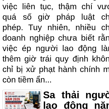
việc liên tục, thậm chí vư
quá số giờ pháp luật c
phép. Tuy nhiên, nhiều c
doanh nghiệp chưa biết rằ
việc ép người lao động l
thêm giờ trái quy định khô
chỉ bị xử phạt hành chính 
còn tiềm ẩn...
Sa thải ngư
lao động nă