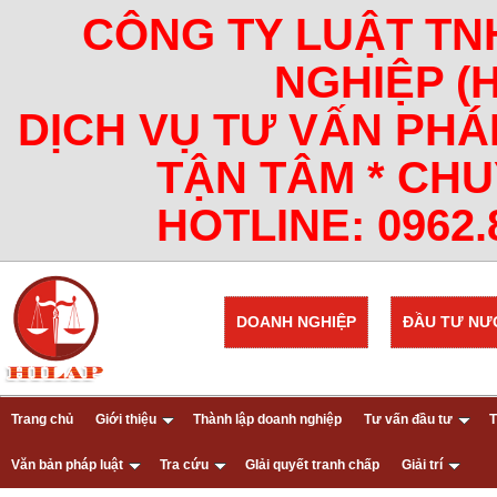
CÔNG TY LUẬT TN
NGHIỆP (
DỊCH VỤ TƯ VẤN PHÁ
TẬN TÂM * CHU
HOTLINE: 0962.8
DOANH NGHIỆP
ĐẦU TƯ NƯ
Trang chủ
Giới thiệu
Thành lập doanh nghiệp
Tư vấn đầu tư
T
Văn bản pháp luật
Tra cứu
GIải quyết tranh chấp
Giải trí