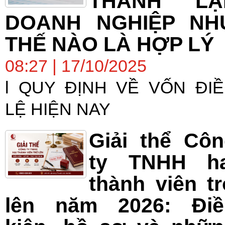
THÀNH LẬ
DOANH NGHIỆP NH
THẾ NÀO LÀ HỢP LÝ
08:27 | 17/10/2025
l QUY ĐỊNH VỀ VỐN ĐI
LỆ HIỆN NAY
Giải thể Cô
ty TNHH ha
thành viên t
lên năm 2026: Điề