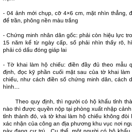
- 04 ảnh mới chụp, cỡ 4×6 cm, mặt nhìn thẳng, 
để trần, phông nền màu trắng
- Chứng minh nhân dân gốc: phải còn hiệu lực tr
15 năm kể từ ngày cấp, số phải nhìn thấy rõ, h
phải có dấu đóng giáp lai
- Tờ khai làm hộ chiếu: điền đầy đủ theo mẫu 
định, đọc kỹ phần cuối mặt sau của tờ khai làm
chiếu, như cách điền số chứng minh dân, cách 
hình…
Theo quy định, thì người có hộ khẩu tỉnh th
nào thì được quyền nộp tại phòng xuất nhập cảnh 
tỉnh thành đó, và tờ khai làm hộ chiếu không đòi 
xác nhận của công an địa phương khu vục nơi ng
này đang cư trú. Cụ thể, một người có hộ khẩu