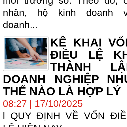
môi trường số. Theo đó, 
nhân, hộ kinh doanh 
doanh...
KÊ KHAI VỐ
ĐIỀU LỆ KH
THÀNH LẬ
DOANH NGHIỆP NH
THẾ NÀO LÀ HỢP LÝ
08:27 | 17/10/2025
l QUY ĐỊNH VỀ VỐN ĐI