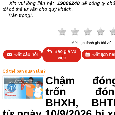
Xin vui lòng liên
hệ:
19006248
để công ty ch
tôi có thể tư vấn cho quý khách.
Trân trọng!
.
Mời bạn đánh giá bài viết 
Báo giá vụ
Đặt câu hỏi
Đặt lịch hẹ
việc
Có thể bạn quan tâm?
Chậm đóng
trốn đón
BHXH, BHT
từ ngày 10/9/2026 bị 