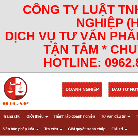
CÔNG TY LUẬT TN
NGHIỆP (
DỊCH VỤ TƯ VẤN PHÁ
TẬN TÂM * CHU
HOTLINE: 0962.8
DOANH NGHIỆP
ĐẦU TƯ NƯ
Trang chủ
Giới thiệu
Thành lập doanh nghiệp
Tư vấn đầu tư
T
Văn bản pháp luật
Tra cứu
GIải quyết tranh chấp
Giải trí