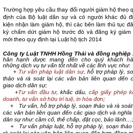
Trường hợp yêu cầu thay đổi người giám hộ theo 
định của Bộ luật dân sự và có người khác đủ đ
kiện nhận làm giám hộ, thì các bên làm thủ tục đ
ký chấm dứt giám hộ trước đó và đăng ký giám
mới theo quy định tại Luật hộ tịch 2014
Công ty Luật TNHH Hồng Thái và đồng nghiệp
hân hạnh được mang đến cho quý khách h
những dịch vụ tư vấn tốt nhất về các lĩnh vực như:
+
Tư vấn pháp luật dân sự
, hỗ trợ pháp lý, s
thảo và rà soát lại các văn bản liên quan đến 
giao dịch dân sự;
+
Tư vấn đầu tư
, khắc dấu,
cấp giấy phép k
doanh
,
tư vấn sở hữu trí tuệ
,
in hóa đơn
;
+ Tư vấn, hỗ trợ pháp lý, soạn thảo và rà soát 
các văn bản liên quan đến các giao dịch và nghĩa
dân sự như: cầm cố, thế chấp, đặt cọc, bảo lãnh…
+ Tư vấn pháp luật, hỗ trợ pháp lý, soạn thảo