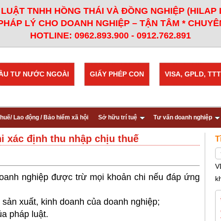
LUẬT TNHH HỒNG THÁI VÀ ĐỒNG NGHIỆP (HILAP
PHÁP LÝ CHO DOANH NGHIỆP – TẬN TÂM * CHUYÊN
HOTLINE: 0962.893.900 - 0912.762.891
ẦU TƯ NƯỚC NGOÀI
GIẤY PHÉP CON
VISA, GPLD, TTT
huế/ Lao động / Bảo hiểm xã hội
Sở hữu trí tuệ
Tư vấn doanh nghiệp
i xác định thu nhập chịu thuế
T
V
 doanh nghiệp được trừ mọi khoản chi nếu đáp ứng
k
g sản xuất, kinh doanh của doanh nghiệp;
a pháp luật.