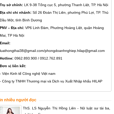
Trụ sở chính:
LK 9-38 Tổng cục 5, phường Thanh Liệt, TP. Hà Nội
Địa chỉ chi nhánh:
Số 26 Đoàn Thị Liên, phường Phú Lợi, TP. Thủ
Dầu Một, tỉnh Bình Dương
PNV – Địa chỉ:
VP6 Linh Đàm, Phường Hoàng Liệt, quận Hoàng
Mai, TP Hà Nội
Email:
luathongthai38@gmail.com/phongdoanhnghiep.hilap@gmail.com
Hotline:
0962.893.900 / 0912.762.891
Đơn vị liên kết:
- Viện Kinh tế Công nghệ Việt nam
- Công ty TNHH Thương mại và Dịch vụ Xuất Nhập khẩu HILAP
in nhiều người đọc
ThS. LS Nguyễn Thị Hồng Liên - Nữ luật sư tài ba,