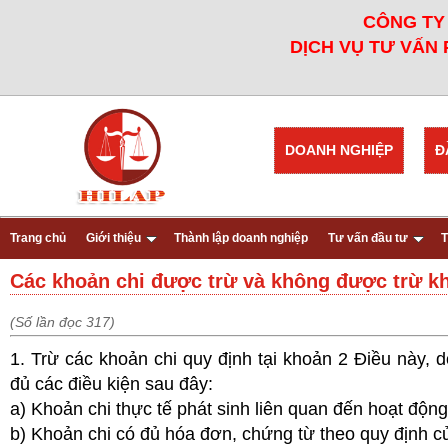
CÔNG TY 
DỊCH VỤ TƯ VẤN 
DOANH NGHIỆP
Đ
Trang chủ
Giới thiệu
Thành lập doanh nghiệp
Tư vấn đầu tư
T
Các khoản chi được trừ và không được trừ kh
(Số lần đọc 317)
1. Trừ các khoản chi quy định tại khoản 2 Điều này,
đủ các điều kiện sau đây:
a) Khoản chi thực tế phát sinh liên quan đến hoạt độn
b) Khoản chi có đủ hóa đơn, chứng từ theo quy định củ