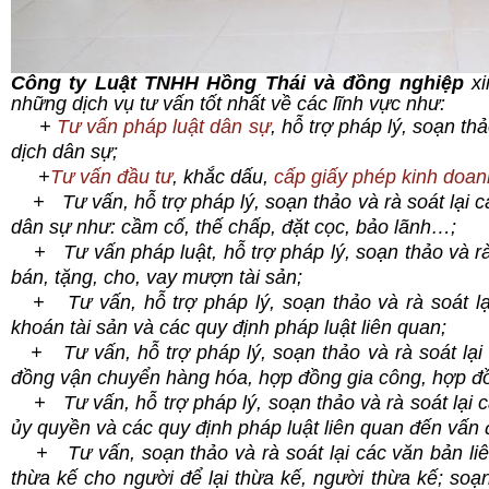
Công ty Luật TNHH Hồng Thái và đồng nghiệp
x
những dịch vụ tư vấn tốt nhất về các lĩnh vực như:
+
Tư vấn pháp luật dân sự
, hỗ trợ pháp lý, soạn th
dịch dân sự;
+
Tư vấn đầu tư
, khắc dấu,
cấp giấy phép kinh doan
+ Tư vấn, hỗ trợ pháp lý, soạn thảo và rà soát lại c
dân sự như: cầm cố, thế chấp, đặt cọc, bảo lãnh…;
+ Tư vấn pháp luật, hỗ trợ pháp lý, soạn thảo và rà
bán, tặng, cho, vay mượn tài sản;
+ Tư vấn, hỗ trợ pháp lý, soạn thảo và rà soát lạ
khoán tài sản và các quy định pháp luật liên quan;
+ Tư vấn, hỗ trợ pháp lý, soạn thảo và rà soát lại
đồng vận chuyển hàng hóa, hợp đồng gia công, hợp đồn
+ Tư vấn, hỗ trợ pháp lý, soạn thảo và rà soát lại 
ủy quyền và các quy định pháp luật liên quan đến vấn 
+ Tư vấn, soạn thảo và rà soát lại các văn bản liên
thừa kế cho người để lại thừa kế, người thừa kế; soạ