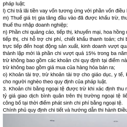
pháp luật;
l) Chi trả lãi tiền vay vốn tương ứng với phần vốn điều 
m) Thuế giá trị gia tăng đầu vào đã được khấu trừ, th
thuế thu nhập doanh nghiệp;
n) Phần chi quảng cáo, tiếp thị, khuyến mại, hoa hồng môi
tiếp thị, chi hỗ trợ chi phí, chiết khấu thanh toán; c
trực tiếp đến hoạt động sản xuất, kinh doanh vượt q
thành lập mới là phần chi vượt quá 15% trong ba năm
trừ không bao gồm các khoản chi quy định tại điểm nà
trừ không bao gồm giá mua của hàng hóa bán ra;
o) Khoản tài trợ, trừ khoản tài trợ cho giáo dục, y tế
cho người nghèo theo quy định của pháp luật.
3. Khoản chi bằng ngoại tệ được trừ khi xác định thu
tỷ giá giao dịch bình quân trên thị trường ngoại t
công bố tại thời điểm phát sinh chi phí bằng ngoại tệ.
Chính phủ quy định chi tiết và hướng dẫn thi hành Điề