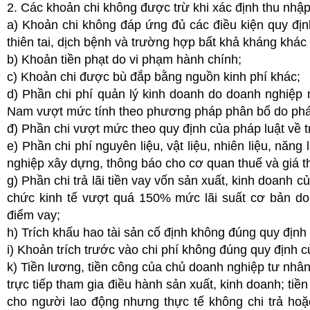
2. Các khoản chi không được trừ khi xác định thu nhậ
a) Khoản chi không đáp ứng đủ các điều kiện quy định 
thiên tai, dịch bệnh và trường hợp bất khả kháng khá
b) Khoản tiền phạt do vi phạm hành chính;
c) Khoản chi được bù đắp bằng nguồn kinh phí khác;
d) Phần chi phí quản lý kinh doanh do doanh nghiệp 
Nam vượt mức tính theo phương pháp phân bổ do pháp
đ) Phần chi vượt mức theo quy định của pháp luật về t
e) Phần chi phí nguyên liệu, vật liệu, nhiên liệu, nă
nghiệp xây dựng, thông báo cho cơ quan thuế và giá th
g) Phần chi trả lãi tiền vay vốn sản xuất, kinh doanh c
chức kinh tế vượt quá 150% mức lãi suất cơ bản d
điểm vay;
h) Trích khấu hao tài sản cố định không đúng quy định 
i) Khoản trích trước vào chi phí không đúng quy định c
k) Tiền lương, tiền công của chủ doanh nghiệp tư nhân
trực tiếp tham gia điều hành sản xuất, kinh doanh; tiề
cho người lao động nhưng thực tế không chi trả ho