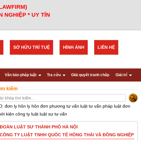
 LAWFIRM)
 NGHIỆP * UY TÍN
SỞ HỮU TRÍ TUỆ
HÌNH ẢNH
LIÊN HỆ
Văn bản pháp luật
Tra cứu
GIải quyết tranh chấp
Giải trí
ìm kiếm
D: đơn ly hôn ly hôn đơn phương tư vấn luật tư vấn pháp luật đơn
hởi kiện công ty luật luật sư tư vấn
ĐOÀN LUẬT SƯ THÀNH PHỐ HÀ NỘI
CÔNG TY LUẬT TNHH QUỐC TẾ HỒNG THÁI VÀ ĐỒNG NGHIỆP