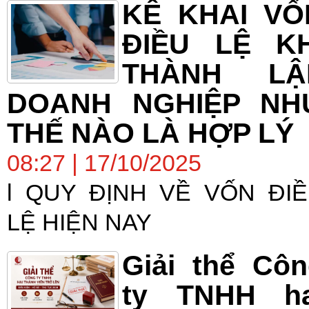
KÊ KHAI VỐ
ĐIỀU LỆ KH
THÀNH LẬ
DOANH NGHIỆP NH
THẾ NÀO LÀ HỢP LÝ
08:27 | 17/10/2025
l QUY ĐỊNH VỀ VỐN ĐI
LỆ HIỆN NAY
Giải thể Cô
ty TNHH ha