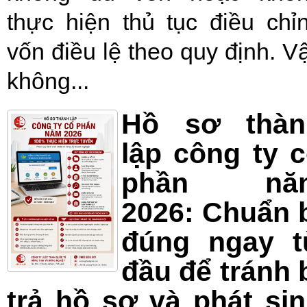
thực hiện thủ tục điều chỉ
vốn điều lệ theo quy định. V
không...
Hồ sơ thàn
lập công ty 
phần nă
2026: Chuẩn 
đúng ngay t
đầu để tránh 
trả hồ sơ và phát si