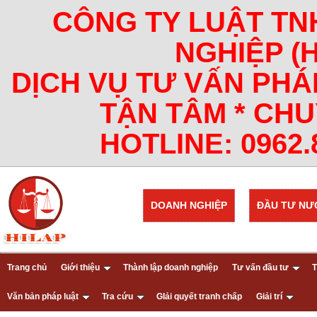
CÔNG TY LUẬT TN
NGHIỆP (
DỊCH VỤ TƯ VẤN PHÁ
TẬN TÂM * CHU
HOTLINE: 0962.8
DOANH NGHIỆP
ĐẦU TƯ NƯ
Trang chủ
Giới thiệu
Thành lập doanh nghiệp
Tư vấn đầu tư
T
Văn bản pháp luật
Tra cứu
GIải quyết tranh chấp
Giải trí