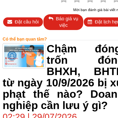
Mời bạn đánh giá bài viết 
Báo giá vụ
Đặt câu hỏi
Đặt lịch hẹ
việc
Có thể bạn quan tâm?
Chậm đóng
trốn đón
BHXH, BHT
từ ngày 10/9/2026 bị 
phạt thế nào? Doan
nghiệp cần lưu ý gì?
02:29 | 29/07/2026