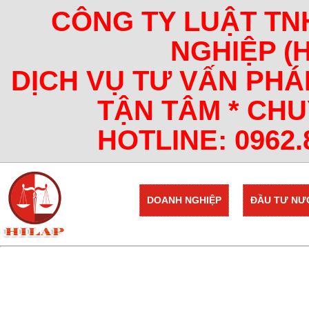
CÔNG TY LUẬT TN
NGHIỆP (
DỊCH VỤ TƯ VẤN PHÁ
TẬN TÂM * CHU
HOTLINE: 0962.8
DOANH NGHIỆP
ĐẦU TƯ NƯ