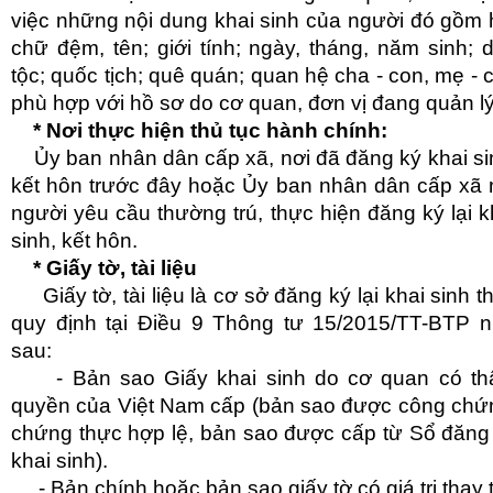
việc những nội dung khai sinh của người đó gồm 
chữ đệm, tên; giới tính; ngày, tháng, năm sinh; 
tộc; quốc tịch; quê quán; quan hệ cha - con, mẹ - 
phù hợp với hồ sơ do cơ quan, đơn vị đang quản lý
* Nơi thực hiện thủ tục hành chính:
Ủy ban nhân dân cấp xã, nơi đã đăng ký khai si
kết hôn trước đây hoặc Ủy ban nhân dân cấp xã 
người yêu cầu thường trú, thực hiện đăng ký lại k
sinh, kết hôn.
* Giấy tờ, tài liệu
Giấy tờ, tài liệu là cơ sở đăng ký lại khai sinh t
quy định tại Điều 9 Thông tư 15/2015/TT-BTP 
sau:
- Bản sao Giấy khai sinh do cơ quan có t
quyền của Việt Nam cấp (bản sao được công chứ
chứng thực hợp lệ, bản sao được cấp từ Sổ đăng
khai sinh).
- Bản chính hoặc bản sao giấy tờ có giá trị thay 