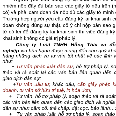
nhiệm nộp đầy đủ bản sao các giấy tờ nêu trên (
có) và phải cam đoan đã nộp đủ các giấy tờ mình 
Trường hợp người yêu cầu đăng ký lại khai sinh 
đoan không đúng sự thật, cố ý chỉ nộp bản sao g
tờ có lợi để đăng ký lại khai sinh thì việc đăng ký 
khai sinh không có giá trị pháp lý.
Công ty Luật TNHH Hồng Thái và đồ
nghiệp
xin hân hạnh được mang đến cho quý kh
hàng những dịch vụ tư vấn tốt nhất về các lĩnh 
như:
+
Tư vấn pháp luật dân sự
, hỗ trợ pháp lý, s
thảo và rà soát lại các văn bản liên quan đến 
giao dịch dân sự;
+
Tư vấn đầu tư
, khắc dấu,
cấp giấy phép k
doanh
,
tư vấn sở hữu trí tuệ
,
in hóa đơn
;
+ Tư vấn, hỗ trợ pháp lý, soạn thảo và rà soát 
các văn bản liên quan đến các giao dịch và nghĩa
dân sự như: cầm cố, thế chấp, đặt cọc, bảo lãnh…
+ Tư vấn pháp luật, hỗ trợ pháp lý, soạn thảo