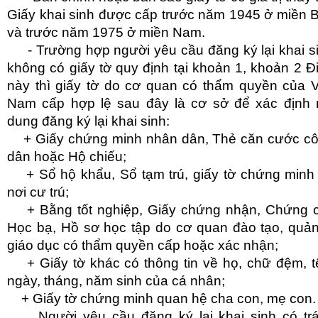
Giấy khai sinh được cấp trước năm 1945 ở miền 
và trước năm 1975 ở miền Nam.
- Trường hợp người yêu cầu đăng ký lại khai s
không có giấy tờ quy định tại khoản 1, khoản 2 Đ
này thì giấy tờ do cơ quan có thẩm quyền của V
Nam cấp hợp lệ sau đây là cơ sở để xác định 
dung đăng ký lại khai sinh:
+ Giấy chứng minh nhân dân, Thẻ căn cước c
dân hoặc Hộ chiếu;
+ Sổ hộ khẩu, Sổ tạm trú, giấy tờ chứng minh
nơi cư trú;
+ Bằng tốt nghiệp, Giấy chứng nhận, Chứng c
Học bạ, Hồ sơ học tập do cơ quan đào tạo, quản
giáo dục có thẩm quyền cấp hoặc xác nhận;
+ Giấy tờ khác có thông tin về họ, chữ đệm, t
ngày, tháng, năm sinh của cá nhân;
+ Giấy tờ chứng minh quan hệ cha con, mẹ con.
Người yêu cầu đăng ký lại khai sinh có tr