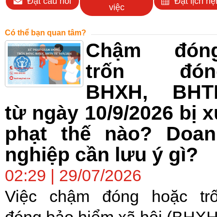
Đặt câu hỏi
Đặt lịch hẹ
việc
Có thể bạn quan tâm?
Chậm đóng
trốn đón
BHXH, BHT
từ ngày 10/9/2026 bị 
phạt thế nào? Doan
nghiệp cần lưu ý gì?
02:29 | 29/07/2026
Việc chậm đóng hoặc tr