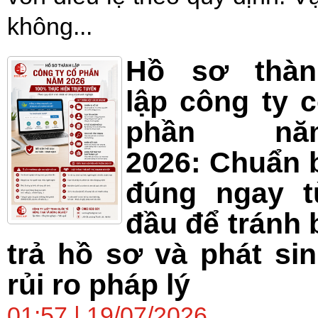
không...
Hồ sơ thàn
lập công ty 
phần nă
2026: Chuẩn 
đúng ngay t
đầu để tránh 
trả hồ sơ và phát si
rủi ro pháp lý
01:57 | 19/07/2026