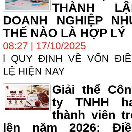
THÀNH LẬ
DOANH NGHIỆP NH
THẾ NÀO LÀ HỢP LÝ
08:27 | 17/10/2025
l QUY ĐỊNH VỀ VỐN ĐI
LỆ HIỆN NAY
Giải thể Cô
ty TNHH ha
thành viên t
lên năm 2026: Điề