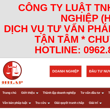
CÔNG TY LUẬT TN
NGHIỆP (
DỊCH VỤ TƯ VẤN PHÁ
TẬN TÂM * CHU
HOTLINE: 0962.8
DOANH NGHIỆP
ĐẦU TƯ NƯ
Trang chủ
Giới thiệu
Thành lập doanh nghiệp
Tư vấn đầu tư
T
Văn bản pháp luật
Tra cứu
GIải quyết tranh chấp
Giải trí