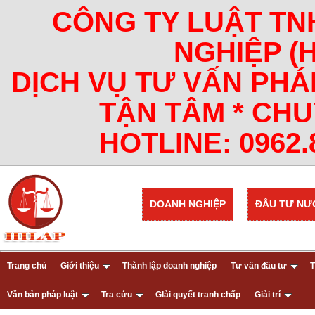
CÔNG TY LUẬT TN
NGHIỆP (
DỊCH VỤ TƯ VẤN PHÁ
TẬN TÂM * CHU
HOTLINE: 0962.8
DOANH NGHIỆP
ĐẦU TƯ NƯ
Trang chủ
Giới thiệu
Thành lập doanh nghiệp
Tư vấn đầu tư
T
Văn bản pháp luật
Tra cứu
GIải quyết tranh chấp
Giải trí