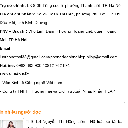
Trụ sở chính:
LK 9-38 Tổng cục 5, phường Thanh Liệt, TP. Hà Nội
Địa chỉ chi nhánh:
Số 26 Đoàn Thị Liên, phường Phú Lợi, TP. Thủ
Dầu Một, tỉnh Bình Dương
PNV – Địa chỉ:
VP6 Linh Đàm, Phường Hoàng Liệt, quận Hoàng
Mai, TP Hà Nội
Email:
luathongthai38@gmail.com/phongdoanhnghiep.hilap@gmail.com
Hotline:
0962.893.900 / 0912.762.891
Đơn vị liên kết:
- Viện Kinh tế Công nghệ Việt nam
- Công ty TNHH Thương mại và Dịch vụ Xuất Nhập khẩu HILAP
in nhiều người đọc
ThS. LS Nguyễn Thị Hồng Liên - Nữ luật sư tài ba,