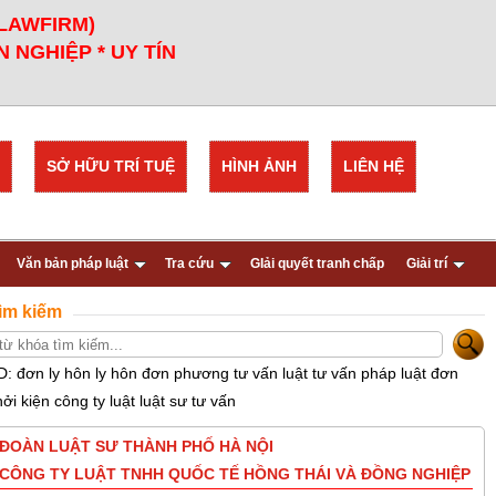
 LAWFIRM)
 NGHIỆP * UY TÍN
SỞ HỮU TRÍ TUỆ
HÌNH ẢNH
LIÊN HỆ
Văn bản pháp luật
Tra cứu
GIải quyết tranh chấp
Giải trí
ìm kiếm
D: đơn ly hôn ly hôn đơn phương tư vấn luật tư vấn pháp luật đơn
hởi kiện công ty luật luật sư tư vấn
ĐOÀN LUẬT SƯ THÀNH PHỐ HÀ NỘI
CÔNG TY LUẬT TNHH QUỐC TẾ HỒNG THÁI VÀ ĐỒNG NGHIỆP