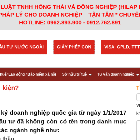
LUẬT TNHH HỒNG THÁI VÀ ĐỒNG NGHIỆP (HILAP
PHÁP LÝ CHO DOANH NGHIỆP – TẬN TÂM * CHUYÊN
HOTLINE: 0962.893.900 - 0912.762.891
ẦU TƯ NƯỚC NGOÀI
GIẤY PHÉP CON
VISA, GPLD, TTT
huế/ Lao động / Bảo hiểm xã hội
Sở hữu trí tuệ
Tư vấn doanh nghiệp
u kiện?
T
V
g ký doanh nghiệp quốc gia
từ ngày 1/1/2017
k
ầu tư đã không còn có tên trong danh mục
 các ngành nghề như:
 thầu