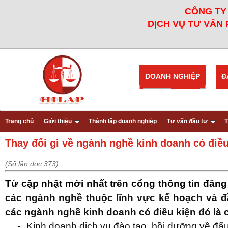
CÔNG TY 
DỊCH VỤ TƯ VẤN 
DOANH NGHIỆP
Đ
Trang chủ
Giới thiệu
Thành lập doanh nghiệp
Tư vấn đầu tư
T
Thay đổi gì về ngành nghề kinh doanh có điề
(Số lần đọc 373)
Từ cập nhật mới nhất trên cổng thông tin đăn
các ngành nghề thuộc lĩnh vực kế hoạch và
đ
các ngành nghề kinh doanh có điều kiện đó là
-
Kinh doanh dịch vụ đào tạo, bồi dưỡng về
đấu