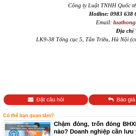
Công ty Luật TNHH Quốc tế
Hotline: 0983 638 
Email:
luathong
Địa chỉ
LK9-38 Tổng cục 5, Tân Triều, Hà Nội (
Đặt câu hỏi
Báo giá
Có thể bạn quan tâm?
Chậm đóng, trốn đóng BHXH
nào? Doanh nghiệp cần lưu 