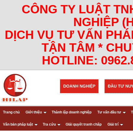
CÔNG TY LUẬT TN
NGHIỆP (
DỊCH VỤ TƯ VẤN PHÁ
TẬN TÂM * CHU
HOTLINE: 0962.8
DOANH NGHIỆP
ĐẦU TƯ NƯ
Trang chủ
Giới thiệu
Thành lập doanh nghiệp
Tư vấn đầu tư
T
Văn bản pháp luật
Tra cứu
GIải quyết tranh chấp
Giải trí