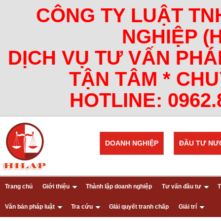
CÔNG TY LUẬT TN
NGHIỆP (
DỊCH VỤ TƯ VẤN PHÁ
TẬN TÂM * CHU
HOTLINE: 0962.8
DOANH NGHIỆP
ĐẦU TƯ NƯ
Trang chủ
Giới thiệu
Thành lập doanh nghiệp
Tư vấn đầu tư
T
Văn bản pháp luật
Tra cứu
GIải quyết tranh chấp
Giải trí