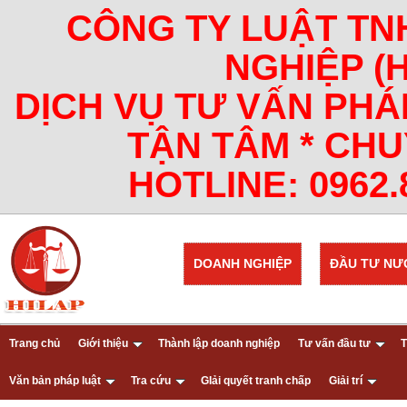
CÔNG TY LUẬT TN
NGHIỆP (
DỊCH VỤ TƯ VẤN PHÁ
TẬN TÂM * CHU
HOTLINE: 0962.8
DOANH NGHIỆP
ĐẦU TƯ NƯ
Trang chủ
Giới thiệu
Thành lập doanh nghiệp
Tư vấn đầu tư
T
Văn bản pháp luật
Tra cứu
GIải quyết tranh chấp
Giải trí