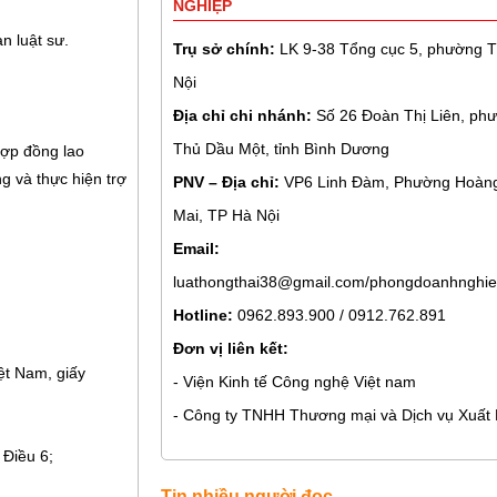
NGHIỆP
n luật sư.
Trụ sở chính:
LK 9-38 Tổng cục 5, phường Th
Nội
Địa chỉ chi nhánh:
Số 26 Đoàn Thị Liên, phư
Thủ Dầu Một, tỉnh Bình Dương
hợp đồng lao
g và thực hiện trợ
PNV – Địa chỉ:
VP6 Linh Đàm, Phường Hoàng
Mai, TP Hà Nội
Email:
luathongthai38@gmail.com/phongdoanhnghie
Hotline:
0962.893.900 / 0912.762.891
Đơn vị liên kết:
ệt Nam, giấy
- Viện Kinh tế Công nghệ Việt nam
- Công ty TNHH Thương mại và Dịch vụ Xuất
 Điều 6;
Tin nhiều người đọc