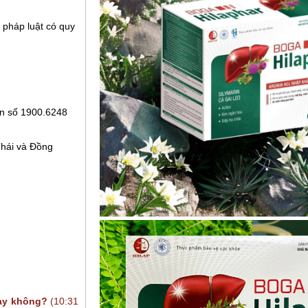
 pháp luật có quy
ến số
1900.6248
Thái và Đồng
hay không?
(10:31