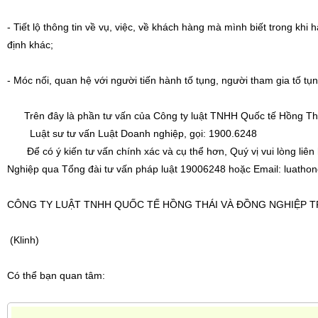
- Tiết lộ thông tin về vụ, việc, về khách hàng mà mình biết trong k
định khác;
- Móc nối, quan hệ với người tiến hành tố tụng, người tham gia tố tụ
Trên đây là phần tư vấn của Công ty luật TNHH Quốc tế Hồng Thá
Luật sư tư vấn Luật Doanh nghiệp, gọi:
1900.6248
Để có ý kiến tư vấn chính xác và cụ thể hơn, Quý vị vui lòng liên
Nghiệp qua Tổng đài tư vấn pháp luật 19006248 hoặc Email: luatho
CÔNG TY LUẬT TNHH QUỐC TẾ HỒNG THÁI VÀ ĐỒNG NGHIỆP 
(Klinh)
Có thể bạn quan tâm: