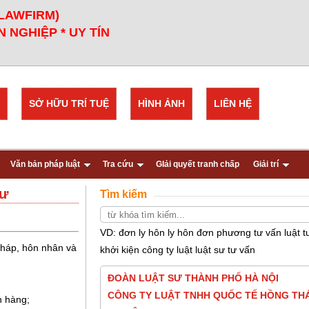
 LAWFIRM)
 NGHIỆP * UY TÍN
SỞ HỮU TRÍ TUỆ
HÌNH ẢNH
LIÊN HỆ
Văn bản pháp luật
Tra cứu
GIải quyết tranh chấp
Giải trí
sư
Tìm kiếm
VD: đơn ly hôn ly hôn đơn phương tư vấn luật t
 pháp, hôn nhân và
khởi kiện công ty luật luật sư tư vấn
ĐOÀN LUẬT SƯ THÀNH PHỐ HÀ NỘI
CÔNG TY LUẬT TNHH QUỐC TẾ HỒNG THÁ
h hàng;