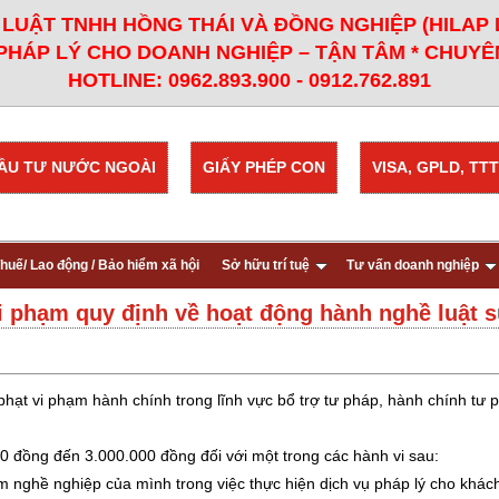
LUẬT TNHH HỒNG THÁI VÀ ĐỒNG NGHIỆP (HILAP
PHÁP LÝ CHO DOANH NGHIỆP – TẬN TÂM * CHUYÊN
HOTLINE: 0962.893.900 - 0912.762.891
ẦU TƯ NƯỚC NGOÀI
GIẤY PHÉP CON
VISA, GPLD, TTT
huế/ Lao động / Bảo hiểm xã hội
Sở hữu trí tuệ
Tư vấn doanh nghiệp
vi phạm quy định về hoạt động hành nghề luật 
phạt vi phạm hành chính trong lĩnh vực bổ trợ tư pháp, hành chính tư
đồng đến 3.000.000 đồng đối với một trong các hành vi sau:
 nghề nghiệp của mình trong việc thực hiện dịch vụ pháp lý cho khác