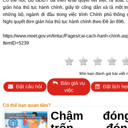
Có thể nói, Bộ GDĐT đã triển khai quyết liệt việc rà soát,
giản hóa thủ tục hành chính, giấy tờ công dân và là một t
những bộ, ngành đi đầu trong việc trình Chính phủ thông 
Nghị quyết đơn giản hóa thủ tục hành chính theo Đề án 896.
https://www.moet.gov.vn/tintuc/Pages/cai-cach-hanh-chinh.as
ItemID=5239
Mời bạn đánh giá bài viết 
Báo giá vụ
Đặt câu hỏi
Đặt lịch hẹ
việc
Có thể bạn quan tâm?
Chậm đóng