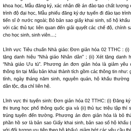
khoa học, Mẫu đăng ký, xác nhận đề án đào tạo chất lượng 
trình độ đại học, Mẫu phiếu đăng ký dự tuyển đi đào tạo trìn
tiến sĩ ở nước ngoài; Bỏ bản sao giấy khai sinh, số hộ khẩu
với các thủ tục liên quan đến giải quyết các chế độ, chính 
cho học sinh, sinh viên…;
Lĩnh vực Tiêu chuẩn Nhà giáo: Đơn giản hóa 02 TTHC : (i) 
tặng danh hiệu “Nhà giáo Nhân dân” ; (ii) Xét tặng danh h
“Nhà giáo Ưu tú”. Phương án đơn giản hóa là giảm yêu 
thông tin tại Mẫu bản khai thành tích gồm các thông tin như: 
tính, ngày tháng năm sinh, nguyên quán, hộ khẩu thường t
dân tộc, địa chỉ liên hệ.
Lĩnh vực thi tuyển sinh: Đơn giản hóa 02 TTHC: (i) Đăng k
thi trung học phổ thông quốc gia và (ii) thủ tục triệu tập thí 
trúng tuyển đến trường. Phương án đơn giản hóa là bỏ th
phần hồ sơ là bản sao Giấy khai sinh, bản sao sổ hộ khẩu 
với đối tượng ưu tiên theo hộ khẩu), giảm bớt các yêu cầu t