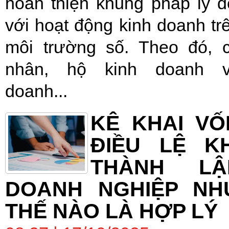
hoàn thiện khung pháp lý đ
với hoạt động kinh doanh tr
môi trường số. Theo đó, 
nhân, hộ kinh doanh 
doanh...
KÊ KHAI VỐ
ĐIỀU LỆ KH
THÀNH LẬ
DOANH NGHIỆP NH
THẾ NÀO LÀ HỢP LÝ