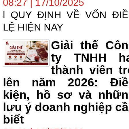
08:27 | 17/10/2025
l QUY ĐỊNH VỀ VỐN ĐI
LỆ HIỆN NAY
Giải thể Cô
ty TNHH ha
thành viên t
lên năm 2026: Điề
kiện, hồ sơ và nhữn
lưu ý doanh nghiệp c
biết