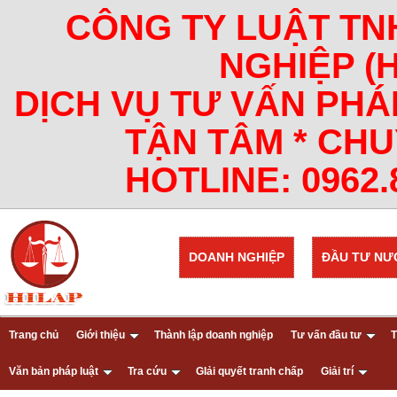
CÔNG TY LUẬT TN
NGHIỆP (
DỊCH VỤ TƯ VẤN PHÁ
TẬN TÂM * CHU
HOTLINE: 0962.8
DOANH NGHIỆP
ĐẦU TƯ NƯ
Trang chủ
Giới thiệu
Thành lập doanh nghiệp
Tư vấn đầu tư
T
Văn bản pháp luật
Tra cứu
GIải quyết tranh chấp
Giải trí