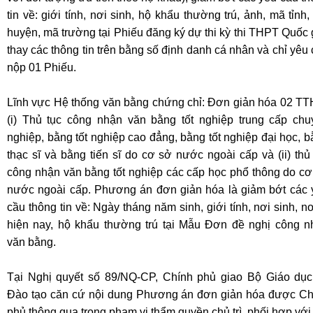
tin về: giới tính, nơi sinh, hộ khẩu thường trú, ảnh, mã tỉnh
huyện, mã trường tại Phiếu đăng ký dự thi kỳ thi THPT Quốc 
thay các thông tin trên bằng số định danh cá nhân và chỉ yêu
nộp 01 Phiếu.
Lĩnh vực Hệ thống văn bằng chứng chỉ: Đơn giản hóa 02 TT
(i) Thủ tục công nhận văn bằng tốt nghiệp trung cấp chu
nghiệp, bằng tốt nghiệp cao đẳng, bằng tốt nghiệp đại học, 
thạc sĩ và bằng tiến sĩ do cơ sở nước ngoài cấp và (ii) thủ
công nhận văn bằng tốt nghiệp các cấp học phổ thông do cơ
nước ngoài cấp. Phương án đơn giản hóa là giảm bớt các 
cầu thông tin về: Ngày tháng năm sinh, giới tính, nơi sinh, n
hiện nay, hộ khẩu thường trú tại Mẫu Đơn đề nghị công n
văn bằng.
Tại Nghị quyết số 89/NQ-CP, Chính phủ giao Bộ Giáo dục
Đào tạo căn cứ nội dung Phương án đơn giản hóa được Ch
phủ thông qua trong phạm vi thẩm quyền chủ trì, phối hợp với