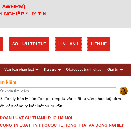
 LAWFIRM)
 NGHIỆP * UY TÍN
SỞ HỮU TRÍ TUỆ
HÌNH ẢNH
LIÊN HỆ
Văn bản pháp luật
Tra cứu
GIải quyết tranh chấp
Giải trí
ìm kiếm
D: đơn ly hôn ly hôn đơn phương tư vấn luật tư vấn pháp luật đơn
hởi kiện công ty luật luật sư tư vấn
ĐOÀN LUẬT SƯ THÀNH PHỐ HÀ NỘI
CÔNG TY LUẬT TNHH QUỐC TẾ HỒNG THÁI VÀ ĐỒNG NGHIỆP