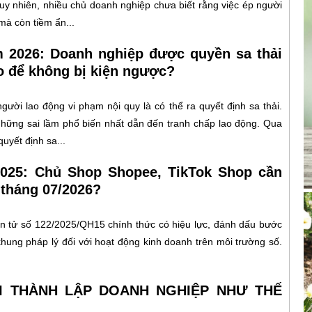
Tuy nhiên, nhiều chủ doanh nghiệp chưa biết rằng việc ép người
mà còn tiềm ẩn...
m 2026: Doanh nghiệp được quyền sa thải
o để không bị kiện ngược?
gười lao động vi phạm nội quy là có thể ra quyết định sa thải.
g những sai lầm phổ biến nhất dẫn đến tranh chấp lao động. Qua
uyết định sa...
2025: Chủ Shop Shopee, TikTok Shop cần
 tháng 07/2026?
n tử số 122/2025/QH15 chính thức có hiệu lực, đánh dấu bước
khung pháp lý đối với hoạt động kinh doanh trên môi trường số.
HI THÀNH LẬP DOANH NGHIỆP NHƯ THẾ