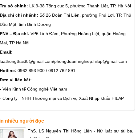
Trụ sở chính:
LK 9-38 Tổng cục 5, phường Thanh Liệt, TP. Hà Nội
Địa chỉ chi nhánh:
Số 26 Đoàn Thị Liên, phường Phú Lợi, TP. Thủ
Dầu Một, tỉnh Bình Dương
PNV – Địa chỉ:
VP6 Linh Đàm, Phường Hoàng Liệt, quận Hoàng
Mai, TP Hà Nội
Email:
luathongthai38@gmail.com/phongdoanhnghiep.hilap@gmail.com
Hotline:
0962.893.900 / 0912.762.891
Đơn vị liên kết:
- Viện Kinh tế Công nghệ Việt nam
- Công ty TNHH Thương mại và Dịch vụ Xuất Nhập khẩu HILAP
in nhiều người đọc
ThS. LS Nguyễn Thị Hồng Liên - Nữ luật sư tài ba,