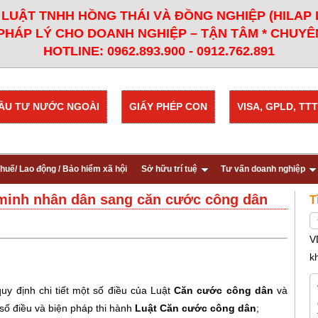
LUẬT TNHH HỒNG THÁI VÀ ĐỒNG NGHIỆP (HILAP
PHÁP LÝ CHO DOANH NGHIỆP – TẬN TÂM * CHUYÊN
HOTLINE: 0962.893.900 - 0912.762.891
ẦU TƯ NƯỚC NGOÀI
GIẤY PHÉP CON
VISA, GPLD, TTT
huế/ Lao động / Bảo hiểm xã hội
Sở hữu trí tuệ
Tư vấn doanh nghiệp
g minh nhân dân sang căn cước công dân
T
V
k
y định chi tiết một số điều của Luật
Căn cước công dân
và
số điều và biện pháp thi hành
Luật Căn cước công dân
;