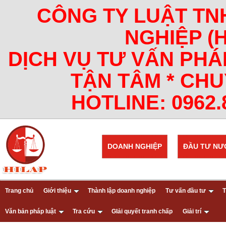
CÔNG TY LUẬT TN
NGHIỆP (
DỊCH VỤ TƯ VẤN PHÁ
TẬN TÂM * CHU
HOTLINE: 0962.8
DOANH NGHIỆP
ĐẦU TƯ NƯ
Trang chủ
Giới thiệu
Thành lập doanh nghiệp
Tư vấn đầu tư
T
Văn bản pháp luật
Tra cứu
GIải quyết tranh chấp
Giải trí