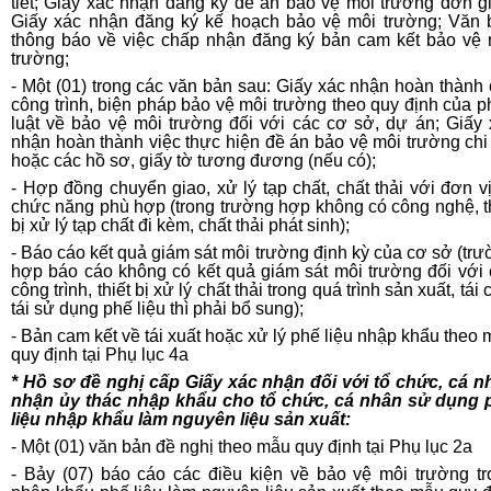
tiết; Giấy xác nhận đăng ký đề án bảo vệ môi trường đơn g
Giấy xác nhận đăng ký kế hoạch bảo vệ môi trường; Văn 
thông báo về việc chấp nhận đăng ký bản cam kết bảo vệ 
trường;
- Một (01) trong các văn bản sau: Giấy xác nhận hoàn thành
công trình, biện pháp bảo vệ môi trường theo quy định của 
luật về bảo vệ môi trường đối với các cơ sở, dự án; Giấy 
nhận hoàn thành việc thực hiện đề án bảo vệ môi trường chi 
hoặc các hồ sơ, giấy tờ tương đương (nếu có);
- Hợp đồng chuyển giao, xử lý tạp chất, chất thải với đơn v
chức năng phù hợp (trong trường hợp không có công nghệ, t
bị xử lý tạp chất đi kèm, chất thải phát sinh);
- Báo cáo kết quả giám sát môi trường định kỳ của cơ sở (tr
hợp báo cáo không có kết quả giám sát môi trường đối với 
công trình, thiết bị xử lý chất thải trong quá trình sản xuất, tái 
tái sử dụng phế liệu thì phải bổ sung);
- Bản cam kết về tái xuất hoặc xử lý phế liệu nhập khẩu theo
quy định tại Phụ lục 4a
* Hồ sơ đề nghị cấp Giấy xác nhận đối với tổ chức, cá n
nhận ủy thác nhập khẩu cho tổ chức, cá nhân sử dụng 
liệu nhập khẩu làm nguyên liệu sản xuất:
- Một (01) văn bản đề nghị theo mẫu quy định tại Phụ lục 2a
- Bảy (07) báo cáo các điều kiện về bảo vệ môi trường tr