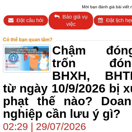
Mời bạn đánh giá bài viết 
Báo giá vụ
Đặt câu hỏi
Đặt lịch hẹ
việc
Có thể bạn quan tâm?
Chậm đóng
trốn đón
BHXH, BHT
từ ngày 10/9/2026 bị 
phạt thế nào? Doan
nghiệp cần lưu ý gì?
02:29 | 29/07/2026