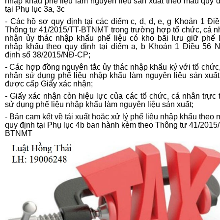
nhập khẩu phế liệu làm nguyên liệu sản xuất theo mẫu quy 
tại Phụ lục 3a, 3c
- Các hồ sơ quy định tại các điểm c, d, đ, e, g Khoản 1 Đi
Thông tư 41/2015/TT-BTNMT trong trường hợp tổ chức, cá n
nhận ủy thác nhập khẩu phế liệu có kho bãi lưu giữ phế l
nhập khẩu theo quy định tại
điểm a, b Khoản 1 Điều 56 N
định số 38/2015/NĐ-CP
;
- Các hợp đồng nguyên tắc ủy thác nhập khẩu ký với tổ chức
nhân sử dụng phế liệu nhập khẩu làm nguyên liệu sản xuất
được cấp Giấy xác nhận;
- Giấy xác nhận còn hiệu lực của các tổ chức, cá nhân trực 
sử dụng phế liệu nhập khẩu làm nguyên liệu sản xuất;
- Bản cam kết về tái xuất hoặc xử lý phế liệu nhập khẩu theo
quy định tại Phụ lục 4b ban hành kèm theo Thông tư 41/2015
BTNMT