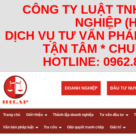
CÔNG TY LUẬT TN
NGHIỆP (
DỊCH VỤ TƯ VẤN PHÁ
TẬN TÂM * CHU
HOTLINE: 0962.8
DOANH NGHIỆP
ĐẦU TƯ NƯ
Trang chủ
Giới thiệu
Thành lập doanh nghiệp
Tư vấn đầu tư
T
Văn bản pháp luật
Tra cứu
GIải quyết tranh chấp
Giải trí