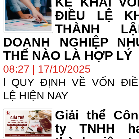
KÊ KHAI VỐ
ĐIỀU LỆ KH
THÀNH LẬ
DOANH NGHIỆP NH
THẾ NÀO LÀ HỢP LÝ
08:27 | 17/10/2025
l QUY ĐỊNH VỀ VỐN ĐI
LỆ HIỆN NAY
Giải thể Cô
ty TNHH ha