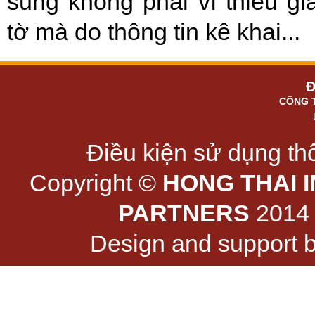
sung không phải vì thiếu gi
tờ mà do thông tin kê khai...
Đ
CÔNG 
Điều kiện sử dụng thô
Copyright ©
HONG THAI 
PARTNERS
2014 -
Design and support 