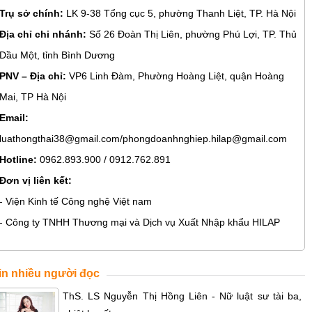
Trụ sở chính:
LK 9-38 Tổng cục 5, phường Thanh Liệt, TP. Hà Nội
Địa chỉ chi nhánh:
Số 26 Đoàn Thị Liên, phường Phú Lợi, TP. Thủ
Dầu Một, tỉnh Bình Dương
PNV – Địa chỉ:
VP6 Linh Đàm, Phường Hoàng Liệt, quận Hoàng
Mai, TP Hà Nội
Email:
luathongthai38@gmail.com/phongdoanhnghiep.hilap@gmail.com
Hotline:
0962.893.900 / 0912.762.891
Đơn vị liên kết:
- Viện Kinh tế Công nghệ Việt nam
- Công ty TNHH Thương mại và Dịch vụ Xuất Nhập khẩu HILAP
in nhiều người đọc
ThS. LS Nguyễn Thị Hồng Liên - Nữ luật sư tài ba,