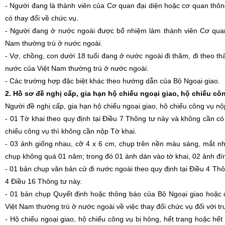
- Người đang là thành viên của Cơ quan đại diện hoặc cơ quan thô
có thay đổi về chức vụ.
- Người đang ở nước ngoài được bổ nhiệm làm thành viên Cơ quan
Nam thường trú ở nước ngoài.
- Vợ, chồng, con dưới 18 tuổi đang ở nước ngoài đi thăm, đi theo t
nước của Việt Nam thường trú ở nước ngoài.
- Các trường hợp đặc biệt khác theo hướng dẫn của Bộ Ngoại giao.
2. Hồ sơ đề nghị cấp, gia hạn hộ chiếu ngoại giao, hộ chiếu cô
Người đề nghị cấp, gia hạn hộ chiếu ngoại giao, hộ chiếu công vụ n
- 01 Tờ khai theo quy định tại Điều 7 Thông tư này và không cần c
chiếu công vụ thì không cần nộp Tờ khai.
- 03 ảnh giống nhau, cỡ 4 x 6 cm, chụp trên nền màu sáng, mắt n
chụp không quá 01 năm; trong đó 01 ảnh dán vào tờ khai, 02 ảnh đí
- 01 bản chụp văn bản cử đi nước ngoài theo quy định tại Điều 4 Thô
4 Điều 16 Thông tư này.
- 01 bản chụp Quyết định hoặc thông báo của Bộ Ngoại giao hoặc 
Việt Nam thường trú ở nước ngoài về việc thay đổi chức vụ đối với t
- Hộ chiếu ngoại giao, hộ chiếu công vụ bị hỏng, hết trang hoặc h