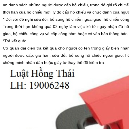
an danh sách những người được cấp hộ chiếu, trong đó ghi rõ chi tiế
thời hạn của hộ chiếu mới, lý do cấp hộ chiếu và chức danh của ngư
* Đối với đề nghị sửa đổi, bổ sung hộ chiếu ngoại giao, hộ chiếu cô
Trong thời hạn không quá 02 ngày làm việc kể từ ngày nhận đủ hồ
giao, hộ chiếu công vụ và cấp công hàm hoặc có văn bản thông báo 
*Trả kết quả:
Cơ quan đại diện trả kết quả cho người có tên trong giấy biên nhậ
người được cấp, gia hạn, sửa đổi, bổ sung hộ chiếu ngoại giao, h
chứng minh nhân dân hoặc giấy tờ thay thế để kiểm tra.