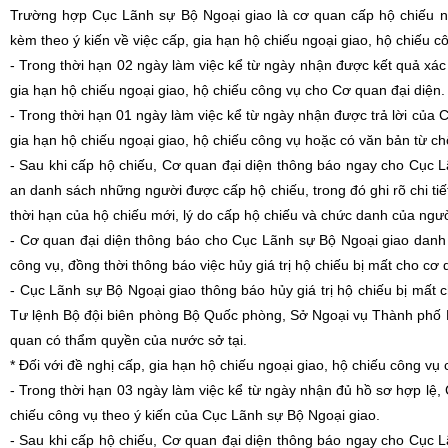
Trường hợp Cục Lãnh sự Bộ Ngoại giao là cơ quan cấp hộ chiếu ngo
kèm theo ý kiến về việc cấp, gia hạn hộ chiếu ngoại giao, hộ chiếu c
- Trong thời hạn 02 ngày làm việc kể từ ngày nhận được kết quả xác
gia hạn hộ chiếu ngoại giao, hộ chiếu công vụ cho Cơ quan đại diện.
- Trong thời hạn 01 ngày làm việc kể từ ngày nhận được trả lời của 
gia hạn hộ chiếu ngoại giao, hộ chiếu công vụ hoặc có văn bản từ ch
- Sau khi cấp hộ chiếu, Cơ quan đại diện thông báo ngay cho Cục
an danh sách những người được cấp hộ chiếu, trong đó ghi rõ chi tiế
thời hạn của hộ chiếu mới, lý do cấp hộ chiếu và chức danh của ngư
- Cơ quan đại diện thông báo cho Cục Lãnh sự Bộ Ngoại giao danh 
công vụ, đồng thời thông báo việc hủy giá trị hộ chiếu bị mất cho c
- Cục Lãnh sự Bộ Ngoại giao thông báo hủy giá trị hộ chiếu bị mấ
Tư lệnh Bộ đội biên phòng Bộ Quốc phòng, Sở Ngoại vụ Thành phố 
quan có thẩm quyền của nước sở tại.
* Đối với đề nghị cấp, gia hạn hộ chiếu ngoại giao, hộ chiếu công v
- Trong thời hạn 03 ngày làm việc kể từ ngày nhận đủ hồ sơ hợp lệ, 
chiếu công vụ theo ý kiến của Cục Lãnh sự Bộ Ngoại giao.
- Sau khi cấp hộ chiếu, Cơ quan đại diện thông báo ngay cho Cục