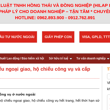
LUẬT TNHH HỒNG THÁI VÀ ĐỒNG NGHIỆP (HILAP
PHÁP LÝ CHO DOANH NGHIỆP – TẬN TÂM * CHUYÊN
HOTLINE: 0962.893.900 - 0912.762.891
ẦU TƯ NƯỚC NGOÀI
GIẤY PHÉP CON
VISA, GPLD, TTT
huế/ Lao động / Bảo hiểm xã hội
Sở hữu trí tuệ
Tư vấn doanh nghiệp
ếu ngoại giao, hộ chiếu công vụ và cấp
T
V
k
 công vụ ở nước ngoài
ộ chiếu ngoại giao, hộ chiếu công vụ hết trang, hết thời hạn sử