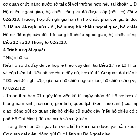
cơ quan chức năng nước sở tại đối với trường hợp nêu tại khoản 1 
Hộ chiếu ngoại giao, hộ chiếu công vụ đã được cấp (nếu có) đối
02/2013. Trường hợp đề nghị gia hạn thì hộ chiếu phải còn giá trị dư
3. Hồ sơ đề nghị sửa đổi, bổ sung hộ chiếu ngoại giao, hộ chi
Hồ sơ đề nghị sửa đổi, bổ sung hộ chiếu ngoại giao, hộ chiếu côn
Điều 12 và 13 Thông tư 02/2013.
4.Trình tự giải quyết
* Nhận hồ sơ:
Nếu hồ sơ đã đầy đủ và hợp lệ theo quy định tại Điều 17 và 18 Thôn
và cấp biên lai. Nếu hồ sơ chưa đầy đủ, hợp lệ thì Cơ quan đại diện
* Đối với đề nghị cấp, gia hạn hộ chiếu ngoại giao, hộ chiếu công
tư 02/2013:
- Trong thời hạn 01 ngày làm việc kể từ ngày nhận đủ hồ sơ hợp lệ
tháng năm sinh, nơi sinh, giới tính, quốc tịch (kèm theo ảnh) của
giao, đồng gửi cơ quan cấp hộ chiếu cũ trước đây (nếu hộ chiếu đó
phố Hồ Chí Minh) để xác minh và xin ý kiến.
- Trong thời hạn 03 ngày làm việc kể từ khi nhận được yêu cầu xác m
Cơ quan đại diện, đồng gửi Cục Lãnh sự Bộ Ngoại giao.