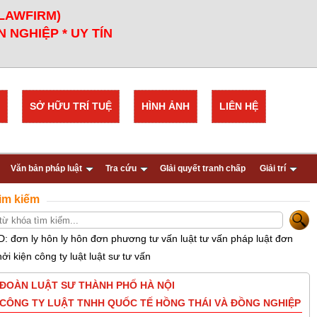
 LAWFIRM)
 NGHIỆP * UY TÍN
SỞ HỮU TRÍ TUỆ
HÌNH ẢNH
LIÊN HỆ
Văn bản pháp luật
Tra cứu
GIải quyết tranh chấp
Giải trí
ìm kiếm
D: đơn ly hôn ly hôn đơn phương tư vấn luật tư vấn pháp luật đơn
hởi kiện công ty luật luật sư tư vấn
ĐOÀN LUẬT SƯ THÀNH PHỐ HÀ NỘI
CÔNG TY LUẬT TNHH QUỐC TẾ HỒNG THÁI VÀ ĐỒNG NGHIỆP