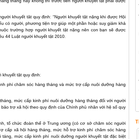
hàng tháng hay không thì trước tiên người khuyết tật phải được
ười khuyết tât quy định: “Người khuyết tật nặng khi được Hội
nếu có người, phương tiện trợ giúp một phần hoặc suy giảm khả
thuộc trường hợp người khuyết tật nặng nên con bạn sẽ được
ều 44 Luật người khuyết tật 2010.
 khuyết tật quy định:
kinh phí chăm sóc hàng tháng và mức trợ cấp nuôi dưỡng hàng
 tháng, mức cấp kinh phí nuôi dưỡng hàng tháng đối với người
g bảo trợ xã hội theo quy định của Chính phủ nhân với hệ số quy
T
ành, tổ chức đoàn thể ở Trung ương (có cơ sở chăm sóc người
trợ cấp xã hội hàng tháng, mức hỗ trợ kinh phí chăm sóc hàng
 táng, mức cấp kinh phí nuôi dưỡng người khuyết tật đặc biệt