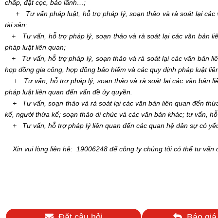
chấp, đặt cọc, bảo lãnh…;
+ Tư vấn pháp luật, hỗ trợ pháp lý, soạn thảo và rà soát lại các
tài sản;
+ Tư vấn, hỗ trợ pháp lý, soạn thảo và rà soát lại các văn bản li
pháp luật liên quan;
+ Tư vấn, hỗ trợ pháp lý, soạn thảo và rà soát lại các văn bản l
hợp đồng gia công, hợp đồng bảo hiểm và các quy định pháp luật liê
+ Tư vấn, hỗ trợ pháp lý, soạn thảo và rà soát lại các văn bản l
pháp luật liên quan đến vấn đề ủy quyền.
+ Tư vấn, soạn thảo và rà soát lại các văn bản liên quan đến thừa k
kế, người thừa kế; soạn thảo di chúc và các văn bản khác; tư vấn, hỗ
+ Tư vấn, hỗ trợ pháp lý liên quan đến các quan hệ dân sự có yếu
Xin vui lòng liên
hệ:
19006248
để công ty chúng tôi có thể tư vấn
Đặt câu hỏi
Báo giá