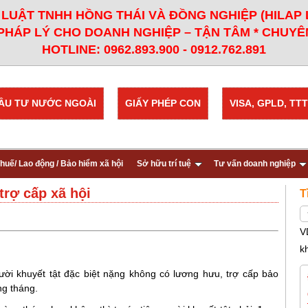
LUẬT TNHH HỒNG THÁI VÀ ĐỒNG NGHIỆP (HILAP
PHÁP LÝ CHO DOANH NGHIỆP – TẬN TÂM * CHUYÊN
HOTLINE: 0962.893.900 - 0912.762.891
ẦU TƯ NƯỚC NGOÀI
GIẤY PHÉP CON
VISA, GPLD, TTT
huế/ Lao động / Bảo hiểm xã hội
Sở hữu trí tuệ
Tư vấn doanh nghiệp
trợ cấp xã hội
T
V
k
gười khuyết tật đặc biệt nặng không có lương hưu, trợ cấp bảo
ng tháng.