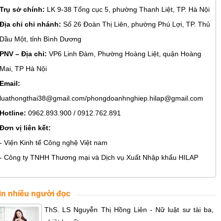
Trụ sở chính:
LK 9-38 Tổng cục 5, phường Thanh Liệt, TP. Hà Nội
Địa chỉ chi nhánh:
Số 26 Đoàn Thị Liên, phường Phú Lợi, TP. Thủ
Dầu Một, tỉnh Bình Dương
PNV – Địa chỉ:
VP6 Linh Đàm, Phường Hoàng Liệt, quận Hoàng
Mai, TP Hà Nội
Email:
luathongthai38@gmail.com/phongdoanhnghiep.hilap@gmail.com
Hotline:
0962.893.900 / 0912.762.891
Đơn vị liên kết:
- Viện Kinh tế Công nghệ Việt nam
- Công ty TNHH Thương mại và Dịch vụ Xuất Nhập khẩu HILAP
in nhiều người đọc
ThS. LS Nguyễn Thị Hồng Liên - Nữ luật sư tài ba,