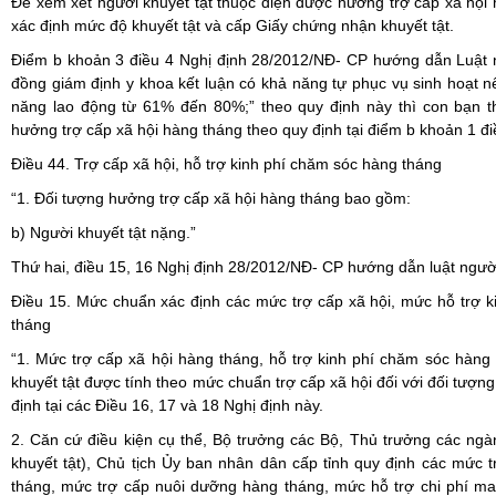
Để xem xét người khuyết tật thuộc diện được hưởng trợ cấp xã hội 
xác định mức độ khuyết tật và cấp Giấy chứng nhận khuyết tật.
Điểm b khoản 3 điều 4 Nghị định 28/2012/NĐ- CP hướng dẫn Luật ng
đồng giám định y khoa kết luận có khả năng tự phục vụ sinh hoạt 
năng lao động từ 61% đến 80%;” theo quy định này thì con bạn 
hưởng trợ cấp xã hội hàng tháng theo quy định tại điểm b khoản 1 đi
Điều 44. Trợ cấp xã hội, hỗ trợ kinh phí chăm sóc hàng tháng
“1. Đối tượng hưởng trợ cấp xã hội hàng tháng bao gồm:
b) Người khuyết tật nặng.”
Thứ hai, điều 15, 16 Nghị định 28/2012/NĐ- CP hướng dẫn luật người
Điều 15. Mức chuẩn xác định các mức trợ cấp xã hội, mức hỗ trợ 
tháng
“1. Mức trợ cấp xã hội hàng tháng, hỗ trợ kinh phí chăm sóc hàng
khuyết tật được tính theo mức chuẩn trợ cấp xã hội đối với đối tượn
định tại các Điều 16, 17 và 18 Nghị định này.
2. Căn cứ điều kiện cụ thể, Bộ trưởng các Bộ, Thủ trưởng các ng
khuyết tật), Chủ tịch Ủy ban nhân dân cấp tỉnh quy định các mức 
tháng, mức trợ cấp nuôi dưỡng hàng tháng, mức hỗ trợ chi phí mai