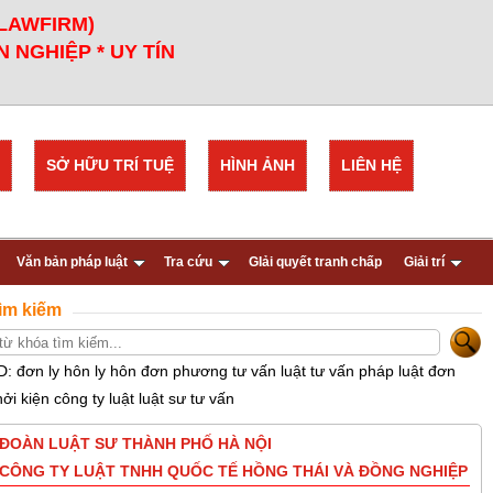
 LAWFIRM)
 NGHIỆP * UY TÍN
SỞ HỮU TRÍ TUỆ
HÌNH ẢNH
LIÊN HỆ
Văn bản pháp luật
Tra cứu
GIải quyết tranh chấp
Giải trí
ìm kiếm
D: đơn ly hôn ly hôn đơn phương tư vấn luật tư vấn pháp luật đơn
hởi kiện công ty luật luật sư tư vấn
ĐOÀN LUẬT SƯ THÀNH PHỐ HÀ NỘI
CÔNG TY LUẬT TNHH QUỐC TẾ HỒNG THÁI VÀ ĐỒNG NGHIỆP