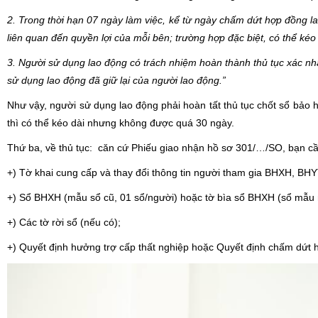
2. Trong thời hạn 07 ngày làm việc, kể từ ngày chấm dứt hợp đồng l
liên quan đến quyền lợi của mỗi bên; trường hợp đặc biệt, có thể k
3. Người sử dụng lao động có trách nhiệm hoàn thành thủ tục xác nhậ
sử dụng lao động đã giữ lại của người lao động.”
Như vậy,
người sử dụng lao động phải hoàn tất thủ tục chốt sổ bảo h
thì có thể kéo dài nhưng không được quá 30 ngày.
Thứ ba
, về thủ tục: căn cứ Phiếu giao nhận hồ sơ 301/…/SO, bạn cầ
+) Tờ khai cung cấp và thay đổi thông tin người tham gia BHXH, B
+) Sổ BHXH (mẫu sổ cũ, 01 sổ/người) hoặc tờ bìa sổ BHXH (sổ mẫu m
+) Các tờ rời sổ (nếu có);
+) Quyết định hưởng trợ cấp thất nghiệp hoặc Quyết định chấm dứt h