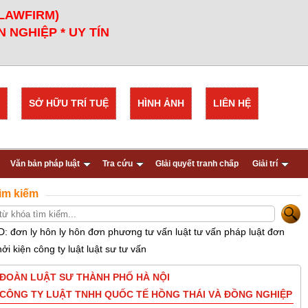
 LAWFIRM)
 NGHIỆP * UY TÍN
SỞ HỮU TRÍ TUỆ
HÌNH ẢNH
LIÊN HỆ
Văn bản pháp luật
Tra cứu
GIải quyết tranh chấp
Giải trí
ìm kiếm
D: đơn ly hôn ly hôn đơn phương tư vấn luật tư vấn pháp luật đơn
hởi kiện công ty luật luật sư tư vấn
ĐOÀN LUẬT SƯ THÀNH PHỐ HÀ NỘI
CÔNG TY LUẬT TNHH QUỐC TẾ HỒNG THÁI VÀ ĐỒNG NGHIỆP