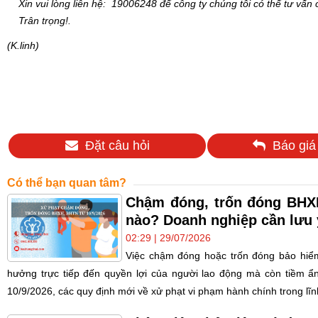
Xin vui lòng liên
hệ:
19006248
để công ty chúng tôi có thể tư vấn
Trân trọng!
.
(K.linh)
Đặt câu hỏi
Báo giá
Có thể bạn quan tâm?
Chậm đóng, trốn đóng BHXH
nào? Doanh nghiệp cần lưu 
02:29 | 29/07/2026
Việc chậm đóng hoặc trốn đóng bảo hiểm
hưởng trực tiếp đến quyền lợi của người lao động mà còn tiềm ẩn 
10/9/2026, các quy định mới về xử phạt vi phạm hành chính trong lĩnh