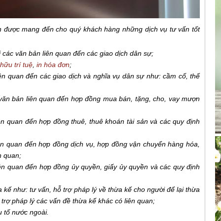
h được mang đến cho quý khách hàng những dịch vụ tư vấn tốt
ại các văn bản liên quan đến các giao dịch dân sự;
hữu trí tuệ
,
in hóa đơn
;
ên quan đến các giao dịch và nghĩa vụ dân sự như: cầm cố, thế
 văn bản liên quan đến hợp đồng mua bán, tặng, cho, vay mượn
ên quan đến hợp đồng thuê, thuê khoán tài sản và các quy định
iên quan đến hợp đồng dịch vụ, hợp đồng vận chuyển hàng hóa,
n quan;
iên quan đến hợp đồng ủy quyền, giấy ủy quyền và các quy định
ế như: tư vấn, hỗ trợ pháp lý về thừa kế cho người để lại thừa
 trợ pháp lý các vấn đề thừa kế khác có liên quan;
 tố nước ngoài.