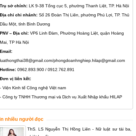
Trụ sở chính:
LK 9-38 Tổng cục 5, phường Thanh Liệt, TP. Hà Nội
Địa chỉ chi nhánh:
Số 26 Đoàn Thị Liên, phường Phú Lợi, TP. Thủ
Dầu Một, tỉnh Bình Dương
PNV – Địa chỉ:
VP6 Linh Đàm, Phường Hoàng Liệt, quận Hoàng
Mai, TP Hà Nội
Email:
luathongthai38@gmail.com/phongdoanhnghiep.hilap@gmail.com
Hotline:
0962.893.900 / 0912.762.891
Đơn vị liên kết:
- Viện Kinh tế Công nghệ Việt nam
- Công ty TNHH Thương mại và Dịch vụ Xuất Nhập khẩu HILAP
in nhiều người đọc
ThS. LS Nguyễn Thị Hồng Liên - Nữ luật sư tài ba,