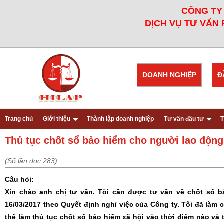
CÔNG TY 
DỊCH VỤ TƯ VẤN 
DOANH NGHIỆP
Đ
Trang chủ
Giới thiệu
Thành lập doanh nghiệp
Tư vấn đầu tư
T
Thủ tục chốt sổ bảo hiểm cho người lao động
(Số lần đọc 283)
Câu hỏi:
Xin chào anh chị tư vấn. Tôi cần được tư vấn về chốt sổ b
16/03/2017 theo Quyết định nghỉ việc của Công ty. Tôi đã làm 
thể làm thủ tục chốt sổ bảo hiểm xã hội vào thời điểm nào và 