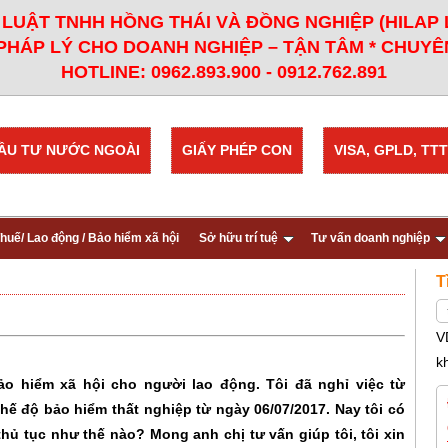
LUẬT TNHH HỒNG THÁI VÀ ĐỒNG NGHIỆP (HILAP
PHÁP LÝ CHO DOANH NGHIỆP – TẬN TÂM * CHUYÊN
HOTLINE: 0962.893.900 - 0912.762.891
ẦU TƯ NƯỚC NGOÀI
GIẤY PHÉP CON
VISA, GPLD, TTT
huế/ Lao động / Bảo hiểm xã hội
Sở hữu trí tuệ
Tư vấn doanh nghiệp
T
V
k
ảo hiểm xã hội cho người lao động. Tôi đã nghỉ việc từ
chế độ bảo hiểm thất nghiệp từ ngày 06/07/2017. Nay tôi có
thủ tục như thế nào? Mong anh chị tư vấn giúp tôi, tôi xin