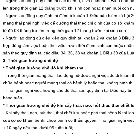
- Người lao động quy định tại các điểm b, c và d khoản 1 Điều bảo h
lên trong thời gian 12 tháng trước khi sinh con hoặc nhận nuôi con nu
- Người lao động quy định tại điểm b khoản 1 Điều bảo hiểm xã hội 2
mang thai phải nghỉ việc để dưỡng thai theo chỉ định của cơ sở 
từ đủ 03 tháng trở lên trong thời gian 12 tháng trước khi sinh con.
- Người lao động đủ điều kiện quy định tại khoản 2 và khoản 3 Điều
hợp đồng làm việc hoặc thôi việc trước thời điểm sinh con hoặc nhận
sản theo quy định tại các điều 34, 36, 38 và khoản 1 Điều 39 của Lu
3. Thời gian hưởng chế độ
*
Thời gian hưởng chế độ k
hi khám thai
- Trong thời gian mang thai, lao động nữ được nghỉ việc để đi khám 
chữa bệnh hoặc người mang thai có bệnh lý hoặc thai không bình th
- Thời gian nghỉ việc hưởng chế độ thai sản quy định tại Điều này tín
hằng tuần.
* Thời gian hưởng chế độ khi sẩy thai, nạo, hút thai, thai chết 
- Khi sẩy thai, nạo, hút thai, thai chết lưu hoặc phá thai bệnh lý thì
của cơ sở khám bệnh, chữa bệnh có thẩm quyền. Thời gian nghỉ việc
+ 10 ngày nếu thai dưới 05 tuần tuổi;