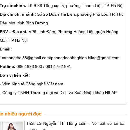
Trụ sở chính:
LK 9-38 Tổng cục 5, phường Thanh Liệt, TP. Hà Nội
Địa chỉ chi nhánh:
Số 26 Đoàn Thị Liên, phường Phú Lợi, TP. Thủ
Dầu Một, tỉnh Bình Dương
PNV – Địa chỉ:
VP6 Linh Đàm, Phường Hoàng Liệt, quận Hoàng
Mai, TP Hà Nội
Email:
luathongthai38@gmail.com/phongdoanhnghiep.hilap@gmail.com
Hotline:
0962.893.900 / 0912.762.891
Đơn vị liên kết:
- Viện Kinh tế Công nghệ Việt nam
- Công ty TNHH Thương mại và Dịch vụ Xuất Nhập khẩu HILAP
in nhiều người đọc
ThS. LS Nguyễn Thị Hồng Liên - Nữ luật sư tài ba,