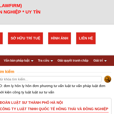
 LAWFIRM)
 NGHIỆP * UY TÍN
SỞ HỮU TRÍ TUỆ
HÌNH ẢNH
LIÊN HỆ
Văn bản pháp luật
Tra cứu
GIải quyết tranh chấp
Giải trí
ìm kiếm
D: đơn ly hôn ly hôn đơn phương tư vấn luật tư vấn pháp luật đơn
hởi kiện công ty luật luật sư tư vấn
ĐOÀN LUẬT SƯ THÀNH PHỐ HÀ NỘI
CÔNG TY LUẬT TNHH QUỐC TẾ HỒNG THÁI VÀ ĐỒNG NGHIỆP