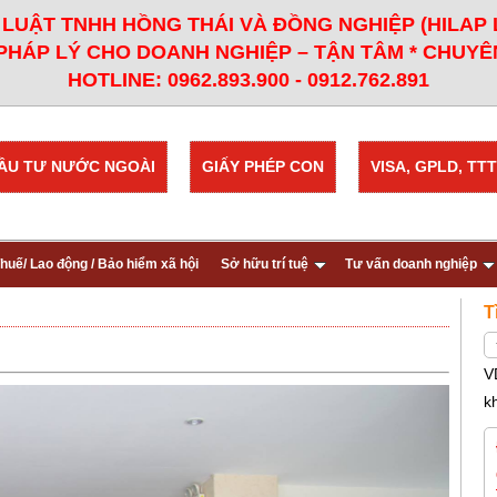
LUẬT TNHH HỒNG THÁI VÀ ĐỒNG NGHIỆP (HILAP
PHÁP LÝ CHO DOANH NGHIỆP – TẬN TÂM * CHUYÊN
HOTLINE: 0962.893.900 - 0912.762.891
ẦU TƯ NƯỚC NGOÀI
GIẤY PHÉP CON
VISA, GPLD, TTT
huế/ Lao động / Bảo hiểm xã hội
Sở hữu trí tuệ
Tư vấn doanh nghiệp
T
V
k