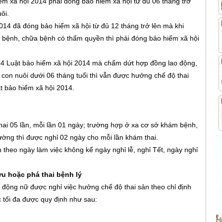
iểm xã hội 2014 phải đóng bảo hiểm xã hội từ đủ 06 tháng trở
ôi.
014 đã đóng bảo hiểm xã hội từ đủ 12 tháng trở lên mà khi
khám bệnh, chữa bệnh có thẩm quyền thì phải đóng bảo hiểm xã hội
 34 Luật bảo hiểm xã hội 2014 mà chấm dứt hợp đồng lao động,
 con nuôi dưới 06 tháng tuổi thì vẫn được hưởng chế độ thai
ật bảo hiểm xã hội 2014.
thai 05 lần, mỗi lần 01 ngày; trường hợp ở xa cơ sở khám bệnh,
ường thì được nghỉ 02 ngày cho mỗi lần khám thai.
h theo ngày làm việc không kể ngày nghỉ lễ, nghỉ Tết, ngày nghỉ
lưu hoặc phá thai bệnh lý
 lao động nữ được nghỉ việc hưởng chế độ thai sản theo chỉ định
 tối đa được quy định như sau: