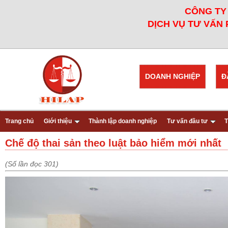
CÔNG TY 
DỊCH VỤ TƯ VẤN 
DOANH NGHIỆP
Đ
Trang chủ
Giới thiệu
Thành lập doanh nghiệp
Tư vấn đầu tư
T
Chế độ thai sản theo luật bảo hiểm mới nhất
(Số lần đọc 301)