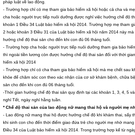
pháp luật về lao động.
- Trường hợp chỉ có mẹ tham gia bảo hiểm xã hội hoặc cả cha và mẹ 
cha hoặc người trực tiếp nuôi dưỡng được nghỉ việc hưởng chế độ thai
khoản 1 Điều 34 Luật bảo hiểm xã hội 2014. Trường hợp mẹ tham gia
2 hoặc khoản 3 Điều 31 của Luật bảo hiểm xã hội năm 2014 này mà c
hưởng chế độ thai sản cho đến khi con đủ 06 tháng tuổi.
- Trường hợp cha hoặc người trực tiếp nuôi dưỡng tham gia bảo hiểm
thì ngoài tiền lương còn được hưởng chế độ thai sản đối với thời gia
hiểm xã hội 2014
- Trường hợp chỉ có cha tham gia bảo hiểm xã hội mà mẹ chết sau kh
khỏe để chăm sóc con theo xác nhận của cơ sở khám bệnh, chữa bện
sản cho đến khi con đủ 06 tháng tuổi.
-Thời gian hưởng chế độ thai sản quy định tại các khoản 1, 3, 4, 5 v
nghỉ Tết, ngày nghỉ hằng tuần.
* Chế độ thai sản của lao động nữ mang thai hộ và người mẹ n
- Lao động nữ mang thai hộ được hưởng chế độ khi khám thai, sẩy thai
khi sinh con cho đến thời điểm giao đứa trẻ cho người mẹ nhờ mang 
Điều 34 của Luật bảo hiểm xã hội 2014. Trong trường hợp kể từ ngày