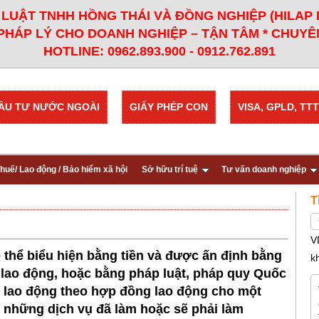
LUẬT TNHH HỒNG THÁI VÀ ĐỒNG NGHIỆP (HILAP
PHÁP LÝ CHO DOANH NGHIỆP – TẬN TÂM * CHUYÊN
HOTLINE: 0962.893.900 - 0912.762.891
ẦU TƯ NƯỚC NGOÀI
GIẤY PHÉP CON
VISA, GPLD, TTT
huế/ Lao động / Bảo hiểm xã hội
Sở hữu trí tuệ
Tư vấn doanh nghiệp
T
V
hể biểu hiện bằng tiền và được ấn định bằng
k
 lao động, hoặc bằng pháp luật, pháp quy Quốc
i lao động theo hợp đồng lao động cho một
c những dịch vụ đã làm hoặc sẽ phải làm