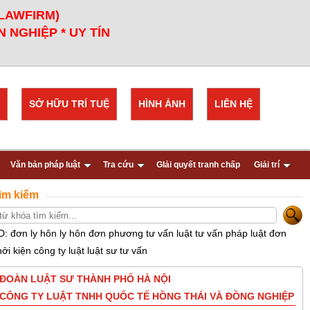
 LAWFIRM)
 NGHIỆP * UY TÍN
SỞ HỮU TRÍ TUỆ
HÌNH ẢNH
LIÊN HỆ
Văn bản pháp luật
Tra cứu
GIải quyết tranh chấp
Giải trí
ìm kiếm
D: đơn ly hôn ly hôn đơn phương tư vấn luật tư vấn pháp luật đơn
hởi kiện công ty luật luật sư tư vấn
ĐOÀN LUẬT SƯ THÀNH PHỐ HÀ NỘI
CÔNG TY LUẬT TNHH QUỐC TẾ HỒNG THÁI VÀ ĐỒNG NGHIỆP