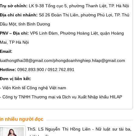
Trụ sở chính:
LK 9-38 Tổng cục 5, phường Thanh Liệt, TP. Hà Nội
Địa chỉ chi nhánh:
Số 26 Đoàn Thị Liên, phường Phú Lợi, TP. Thủ
Dầu Một, tỉnh Bình Dương
PNV – Địa chỉ:
VP6 Linh Đàm, Phường Hoàng Liệt, quận Hoàng
Mai, TP Hà Nội
Email:
luathongthai38@gmail.com/phongdoanhnghiep.hilap@gmail.com
Hotline:
0962.893.900 / 0912.762.891
Đơn vị liên kết:
- Viện Kinh tế Công nghệ Việt nam
- Công ty TNHH Thương mại và Dịch vụ Xuất Nhập khẩu HILAP
in nhiều người đọc
ThS. LS Nguyễn Thị Hồng Liên - Nữ luật sư tài ba,