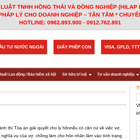
LUẬT TNHH HỒNG THÁI VÀ ĐỒNG NGHIỆP (HILAP
PHÁP LÝ CHO DOANH NGHIỆP – TẬN TÂM * CHUYÊN
HOTLINE: 0962.893.900 - 0912.762.891
ẦU TƯ NƯỚC NGOÀI
GIẤY PHÉP CON
VISA, GPLD, TTT
huế/ Lao động / Bảo hiểm xã hội
Sở hữu trí tuệ
Tư vấn doanh nghiệp
T
V
k
nh thì Tòa án giải quyết cho ly hônnếu có căn cứ về việc vợ,
 nghĩa vụ của vợ, chồng làm cho hôn nhân lâm vào tình trạng