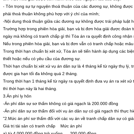
- Tôn trọng sự tự nguyện thoả thuận của các đương sự, không được 
phải thoả thuận không phù hợp với ý chí của mình;
-Nội dung thoả thuận giữa các đương sự không được trái pháp luật ho
Trường hợp trong phiên hòa giải, bạn và bị đơn hòa giải được đoàn tụ
ngày mà không có tranh chấp gì thì Tòa án ra quyết định công nhận
Nếu trong phiên hòa giải, bạn và bị đơn vẫn có tranh chấp hoặc mâu 
Trong thời hạn chuẩn bị xét xử, Tòa án sẽ tiến hành áp dụng các biệ
thiết hoặc nếu có yêu cầu của đương sự.
Thời hạn chuẩn bị xét xử vụ án dân sự là 4 tháng kể từ ngày thụ lý, t
được gia hạn tối đa không quá 2 tháng.
Trong thời hạn 1 tháng kể từ ngày ra quyết định đưa vụ án ra xét xử
thì thời hạn này là hai tháng.
3.Án phí ly hôn
-Án phí dân sự sơ thẩm không có giá ngạch là 200.000 đồng
-Án phí dân sự sơ thẩm đối với vụ án dân sự có giá ngạch thì thực
"2.Mức án phí sơ thẩm đối với các vụ án về tranh chấp dân sự có gi
Giá trị tài sản có tranh chấp
Mức án phí
a) từ 4.000.000 đồng trở xuống
200.000 đồng