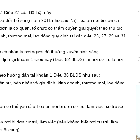
à Điều 27 của Bộ luật này; "
sửa đổi, bổ sung năm 2011 như sau: "a) Tòa án nơi bị đơn cư
ị đơn là cơ quan, tổ chức có thẩm quyền giải quyết theo thủ tục
h, thương mại, lao động quy định tại các điều 25, 27, 29 và 31
ủa cá nhân là nơi người đó thường xuyên sinh sống.
ịnh tại khoản 1 Điều này (Điều 52 BLDS) thì nơi cư trú là nơi
 theo hướng dẫn tại khoản 1 Điều 36 BLDS như sau:
ân sự, hôn nhân và gia đình, kinh doanh, thương mại, lao động
đơn có thể yêu cầu Tòa án nơi bị đơn cư trú, làm việc, có trụ sở
nơi bị đơn cư trú, làm việc (nếu không biết nơi cư trú, làm
cuối cùng).