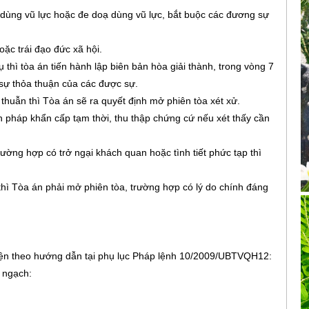
dùng vũ lực hoặc đe doạ dùng vũ lực, bắt buộc các đương sự
ặc trái đạo đức xã hội.
 thì tòa án tiến hành lập biên bản hòa giải thành, trong vòng 7
 sự thỏa thuận của các được sự.
thuẫn thì Tòa án sẽ ra quyết định mở phiên tòa xét xử.
n pháp khẩn cấp tạm thời, thu thập chứng cứ nếu xét thấy cần
rường hợp có trở ngại khách quan hoặc tình tiết phức tạp thì
 thì Tòa án phải mở phiên tòa, trường hợp có lý do chính đáng
 hiện theo hướng dẫn tại phụ lục Pháp lệnh 10/2009/UBTVQH12:
á ngạch: