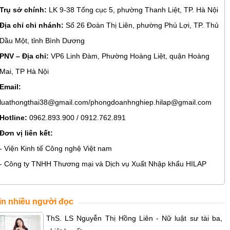
Trụ sở chính:
LK 9-38 Tổng cục 5, phường Thanh Liệt, TP. Hà Nội
Địa chỉ chi nhánh:
Số 26 Đoàn Thị Liên, phường Phú Lợi, TP. Thủ
Dầu Một, tỉnh Bình Dương
PNV – Địa chỉ:
VP6 Linh Đàm, Phường Hoàng Liệt, quận Hoàng
Mai, TP Hà Nội
Email:
luathongthai38@gmail.com/phongdoanhnghiep.hilap@gmail.com
Hotline:
0962.893.900 / 0912.762.891
Đơn vị liên kết:
- Viện Kinh tế Công nghệ Việt nam
- Công ty TNHH Thương mại và Dịch vụ Xuất Nhập khẩu HILAP
in nhiều người đọc
ThS. LS Nguyễn Thị Hồng Liên - Nữ luật sư tài ba,