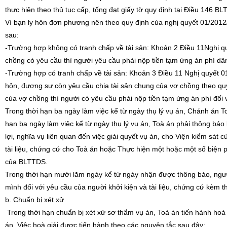
thực hiện theo thủ tục cấp, tống đạt giấy tờ quy định tại Điều 146 B
Vì bạn ly hôn đơn phương nên theo quy định của nghị quyết 01/2012
sau:
-Trường hợp không có tranh chấp về tài sản: Khoản 2 Điều 11Nghị 
chồng có yêu cầu thì người yêu cầu phải nộp tiền tạm ứng án phí dâ
-Trường hợp có tranh chấp về tài sản: Khoản 3 Điều 11 Nghị quyết 
hôn, đương sự còn yêu cầu chia tài sản chung của vợ chồng theo quy 
của vợ chồng thì người có yêu cầu phải nộp tiền tạm ứng án phí đối vớ
Trong thời hạn ba ngày làm việc kể từ ngày thụ lý vụ án, Chánh án 
hạn ba ngày làm việc kể từ ngày thụ lý vụ án, Toà án phải thông bá
lợi, nghĩa vụ liên quan đến việc giải quyết vụ án, cho Viện kiểm sát
tài liệu, chứng cứ cho Toà án hoặc Thực hiện một hoặc một số biện 
của BLTTDS.
Trong thời hạn mười lăm ngày kể từ ngày nhận được thông báo, ngườ
mình đối với yêu cầu của người khởi kiện và tài liệu, chứng cứ kèm t
b. Chuẩn bị xét xử
Trong thời hạn chuẩn bị xét xử sơ thẩm vụ án, Toà án tiến hành hoà 
án. Việc hoà giải được tiến hành theo các nguyên tắc sau đây: