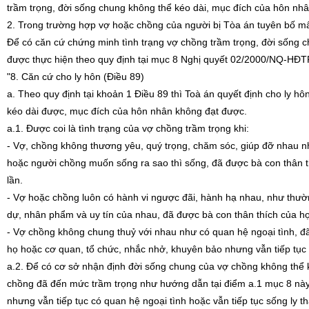
trầm trọng, đời sống chung không thể kéo dài, mục đích của hôn nh
2. Trong trường hợp vợ hoặc chồng của người bị Tòa án tuyên bố mất 
Để có căn cứ chứng minh tình trạng vợ chồng trầm trọng, đời sống 
được thực hiện theo quy định tại mục 8 Nghị quyết 02/2000/NQ-HĐT
"8. Căn cứ cho ly hôn (Điều 89)
a. Theo quy định tại khoản 1 Điều 89 thì Toà án quyết định cho ly hô
kéo dài được, mục đích của hôn nhân không đạt được.
a.1. Được coi là tình trạng của vợ chồng trầm trọng khi:
- Vợ, chồng không thương yêu, quý trọng, chăm sóc, giúp đỡ nhau n
hoặc người chồng muốn sống ra sao thì sống, đã được bà con thân th
lần.
- Vợ hoặc chồng luôn có hành vi ngược đãi, hành hạ nhau, như thư
dự, nhân phẩm và uy tín của nhau, đã được bà con thân thích của họ
- Vợ chồng không chung thuỷ với nhau như có quan hệ ngoại tình, đ
họ hoặc cơ quan, tổ chức, nhắc nhở, khuyên bảo nhưng vẫn tiếp tục 
a.2. Để có cơ sở nhận định đời sống chung của vợ chồng không thể ké
chồng đã đến mức trầm trọng như hướng dẫn tại điểm a.1 mục 8 này.
nhưng vẫn tiếp tục có quan hệ ngoại tình hoặc vẫn tiếp tục sống ly 