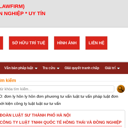
 LAWFIRM)
 NGHIỆP * UY TÍN
SỞ HỮU TRÍ TUỆ
HÌNH ẢNH
LIÊN HỆ
Văn bản pháp luật
Tra cứu
GIải quyết tranh chấp
Giải trí
ìm kiếm
D: đơn ly hôn ly hôn đơn phương tư vấn luật tư vấn pháp luật đơn
hởi kiện công ty luật luật sư tư vấn
ĐOÀN LUẬT SƯ THÀNH PHỐ HÀ NỘI
CÔNG TY LUẬT TNHH QUỐC TẾ HỒNG THÁI VÀ ĐỒNG NGHIỆP