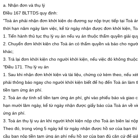
a. Nhận đơn và thụ lý
ĐIều 167 BLTTDS quy định:
"Toà án phải nhận đơn khởi kiện do đương sự nộp trực tiếp tại Toà á
thời hạn năm ngày làm việc, kể từ ngày nhận được đơn khởi kiện, To
1. Tiến hành thủ tục thụ lý vụ án nếu vụ án thuộc thẩm quyền giải qu
2. Chuyển đơn khởi kiện cho Toà án có thẩm quyền và báo cho người
khác;
3. Trả lại đơn khởi kiện cho người khởi kiện, nếu việc đó không thuộ
"Điều 171. Thụ lý vụ án
1. Sau khi nhận đơn khởi kiện và tài liệu, chứng cứ kèm theo, nếu xé
phải thông báo ngay cho người khởi kiện biết để họ đến Toà án làm t
tiền tạm ứng án phí.
2. Toà án dự tính số tiền tạm ứng án phí, ghi vào phiếu báo và giao 
hạn mười lăm ngày, kể từ ngày nhận được giấy báo của Toà án về việ
ứng án phí.
3. Toà án thụ lý vụ án khi người khởi kiện nộp cho Toà án biên lai nộ
Theo đó, trong vòng 5 ngày kể từ ngày nhận được hồ sơ của bạn thì 
cầu bạn nộp tiền tạm ứng án phí nếu hồ sơ của bạn đủ căn cứ để giả