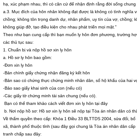
hạ, xúc phạm nhau, thì có căn cứ để nhận định rằng đời sống chung
a.3. Mục đích của hôn nhân không đạt được là không có tình nghĩa 
chồng; không tôn trọng danh dự, nhân phẩm, uy tín của vợ, chồng; k
không giúp đỡ, tạo điều kiện cho nhau phát triển mọi mặt."
Theo như bạn cung cấp thì bạn muốn ly hôn đơn phương, trường hợ
các thủ tục sau:
1. Chuẩn bị và nộp hồ sơ xin ly hôn
a. Hồ sơ ly hôn bao gồm:
-Đơn xin ly hôn
-Bản chính giấy chứng nhận đăng ký kết hôn
-Bản sao có chứng thực chứng minh nhân dân, sổ hộ khẩu của hai 
-Bảo sao giấy khai sinh của con (nếu có)
-Các giấy tờ chứng minh tài sản chung (nếu có).
Bạn có thể tham khảo cách viết đơn xin ly hôn tại đây
b. Nơi nộp hồ sơ: Hồ sơ xin ly hôn sẽ nộp tại Tòa án nhân dân có th
Về thẩm quyền theo cấp: Khỏa 1 Điều 33 BLTTDS 2004, sửa đổi, bổ s
xã, thành phố thuộc tỉnh (sau đây gọi chung là Tòa án nhân dân cấp
tranh chấp sau đây: