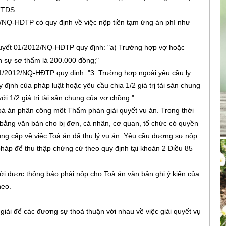
LTTDS.
/NQ-HĐTP có quy định về việc nộp tiền tạm ứng án phí như
quyết 01/2012/NQ-HĐTP quy định: "a) Trường hợp vợ hoặc
n sự sơ thẩm là 200.000 đồng;"
01/2012/NQ-HĐTP quy định: "3. Trường hợp ngoài yêu cầu ly
định của pháp luật hoặc yêu cầu chia 1/2 giá trị tài sản chung
i 1/2 giá trị tài sản chung của vợ chồng."
Toà án phân công một Thẩm phán giải quyết vụ án. Trong thời
o bằng văn bản cho bị đơn, cá nhân, cơ quan, tổ chức có quyền
 cùng cấp về việc Toà án đã thụ lý vụ án. Yêu cầu đương sự nộp
pháp để thu thập chứng cứ theo quy định tại khoản 2 Điều 85
i được thông báo phải nộp cho Toà án văn bản ghi ý kiến của
heo.
giải để các đương sự thoả thuận với nhau về việc giải quyết vụ