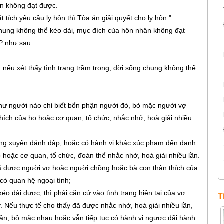
ân không đạt được.
tích yêu cầu ly hôn thì Tòa án giải quyết cho ly hôn."
chung không thể kéo dài, mục đích của hôn nhân không đạt
P như sau:
n nếu xét thấy tình trạng trầm trọng, đời sống chung không thể
hư người nào chỉ biết bổn phận người đó, bỏ mặc người vợ
ích của họ hoặc cơ quan, tổ chức, nhắc nhở, hoà giải nhiều
ờng xuyên đánh đập, hoặc có hành vi khác xúc phạm đến danh
 hoặc cơ quan, tổ chức, đoàn thể nhắc nhở, hoà giải nhiều lần.
ã được người vợ hoặc người chồng hoặc bà con thân thích của
có quan hệ ngoại tình;
o dài được, thì phải căn cứ vào tình trạng hiện tại của vợ
T
 Nếu thực tế cho thấy đã được nhắc nhở, hoà giải nhiều lần,
thân, bỏ mặc nhau hoặc vẫn tiếp tục có hành vi ngược đãi hành