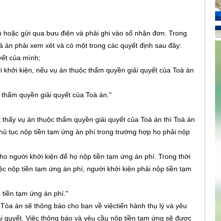
n hoặc gửi qua bưu điện và phải ghi vào sổ nhận đơn. Trong
à án phải xem xét và có một trong các quyết định sau đây:
yết của mình;
 khởi kiện, nếu vụ án thuộc thẩm quyền giải quyết của Toà án
c thẩm quyền giải quyết của Toà án."
t thấy vụ án thuộc thẩm quyền giải quyết của Toà án thì Toà án
hủ tục nộp tiền tạm ứng án phí trong trường hợp họ phải nộp
cho người khởi kiện để họ nộp tiền tạm ứng án phí. Trong thời
c nộp tiền tạm ứng án phí, người khởi kiện phải nộp tiền tạm
p tiền tạm ứng án phí."
Tòa án sẽ thông báo cho bạn về việctiến hành thụ lý và yêu
i quyết. Việc thông báo và yêu cầu nộp tiền tạm ứng sẽ được