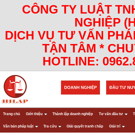
CÔNG TY LUẬT TN
NGHIỆP (
DỊCH VỤ TƯ VẤN PHÁ
TẬN TÂM * CHU
HOTLINE: 0962.8
DOANH NGHIỆP
ĐẦU TƯ NƯ
Trang chủ
Giới thiệu
Thành lập doanh nghiệp
Tư vấn đầu tư
T
Văn bản pháp luật
Tra cứu
GIải quyết tranh chấp
Giải trí