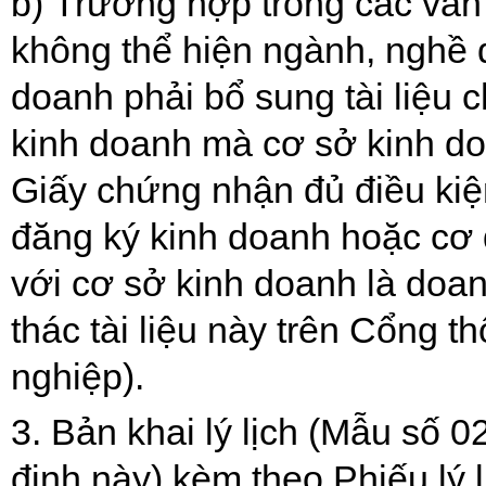
b)
Trường hợp trong các văn 
không th
ể
hiện ngành, ngh
ề
đ
doanh phải bổ sung tài liệu
kinh doanh mà cơ sở kinh do
Giấy chứng nhận đủ điều kiện
đăng ký kinh doanh hoặc cơ 
với cơ sở kinh doanh là doa
thác tài liệu này trên Cổng t
nghiệp).
3.
Bản khai lý lịch (Mẫu số 0
định này) kèm theo Phiếu lý 