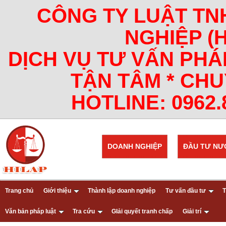
CÔNG TY LUẬT TN
NGHIỆP (
DỊCH VỤ TƯ VẤN PHÁ
TẬN TÂM * CHU
HOTLINE: 0962.8
DOANH NGHIỆP
ĐẦU TƯ NƯ
Trang chủ
Giới thiệu
Thành lập doanh nghiệp
Tư vấn đầu tư
T
Văn bản pháp luật
Tra cứu
GIải quyết tranh chấp
Giải trí