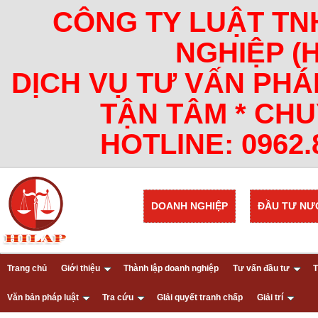
CÔNG TY LUẬT TN
NGHIỆP (
DỊCH VỤ TƯ VẤN PHÁ
TẬN TÂM * CHU
HOTLINE: 0962.8
DOANH NGHIỆP
ĐẦU TƯ NƯ
Trang chủ
Giới thiệu
Thành lập doanh nghiệp
Tư vấn đầu tư
T
Văn bản pháp luật
Tra cứu
GIải quyết tranh chấp
Giải trí