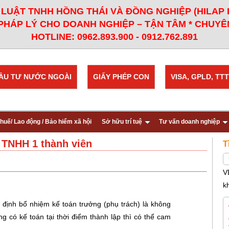
LUẬT TNHH HỒNG THÁI VÀ ĐỒNG NGHIỆP (HILAP
PHÁP LÝ CHO DOANH NGHIỆP – TẬN TÂM * CHUYÊN
HOTLINE: 0962.893.900 - 0912.762.891
ẦU TƯ NƯỚC NGOÀI
GIẤY PHÉP CON
VISA, GPLD, TTT
huế/ Lao động / Bảo hiểm xã hội
Sở hữu trí tuệ
Tư vấn doanh nghiệp
 TNHH 1 thành viên
T
V
k
 định bổ nhiệm kế toán trưởng (phụ trách) là không
g có kế toán tại thời điểm thành lập thì có thể cam