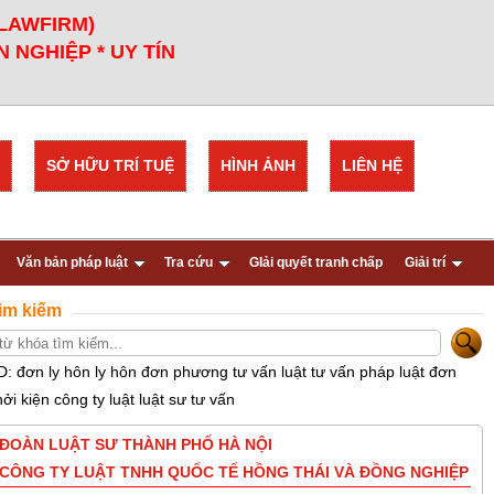
 LAWFIRM)
 NGHIỆP * UY TÍN
SỞ HỮU TRÍ TUỆ
HÌNH ẢNH
LIÊN HỆ
Văn bản pháp luật
Tra cứu
GIải quyết tranh chấp
Giải trí
ìm kiếm
D: đơn ly hôn ly hôn đơn phương tư vấn luật tư vấn pháp luật đơn
hởi kiện công ty luật luật sư tư vấn
ĐOÀN LUẬT SƯ THÀNH PHỐ HÀ NỘI
CÔNG TY LUẬT TNHH QUỐC TẾ HỒNG THÁI VÀ ĐỒNG NGHIỆP