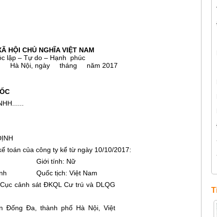
Ã HỘI CHỦ NGHĨA VIỆT NAM
 – Tự do – Hạnh phúc
ội, ngày
tháng
năm 2017
ĐỐC
H......
ĐỊNH
 kế toán của công ty kể từ ngày 10/10/2017:
Giới tính: Nữ
inh
Quốc tịch: Việt Nam
ại Cục cảnh sát ĐKQL Cư trú và DLQG
T
ận Đống Đa, thành phố Hà Nội, Việt