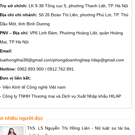
Trụ sở chính:
LK 9-38 Tổng cục 5, phường Thanh Liệt, TP. Hà Nội
Địa chỉ chi nhánh:
Số 26 Đoàn Thị Liên, phường Phú Lợi, TP. Thủ
Dầu Một, tỉnh Bình Dương
PNV – Địa chỉ:
VP6 Linh Đàm, Phường Hoàng Liệt, quận Hoàng
Mai, TP Hà Nội
Email:
luathongthai38@gmail.com/phongdoanhnghiep.hilap@gmail.com
Hotline:
0962.893.900 / 0912.762.891
Đơn vị liên kết:
- Viện Kinh tế Công nghệ Việt nam
- Công ty TNHH Thương mại và Dịch vụ Xuất Nhập khẩu HILAP
in nhiều người đọc
ThS. LS Nguyễn Thị Hồng Liên - Nữ luật sư tài ba,