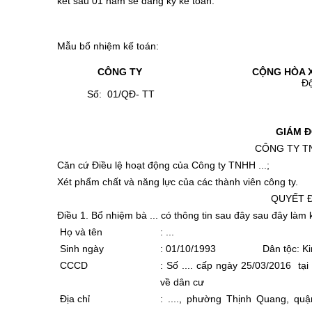
kết sau 01 năm sẽ đăng ký kế toán.
Mẫu bổ nhiệm kế toán:
CÔNG TY
CỘNG HÒA X
Độc lập
Số: 01/QĐ- TT
Hà N
GIÁM 
CÔNG TY TNH
Căn cứ Điều lệ hoạt động của Công ty TNHH ...;
Xét phẩm chất và năng lực của các thành viên công ty.
QUYẾT 
Điều 1
. Bổ nhiệm bà ... có thông tin sau đây sau đây làm
Họ và tên
: ...
Sinh ngày
: 01/10/1993
Dân tộc: K
CCCD
: Số .... cấp ngày 25/03/2016 t
về dân cư
Địa chỉ
: ...., phường Thịnh Quang, qu