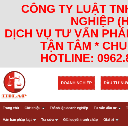
CÔNG TY LUẬT TN
NGHIỆP (
DỊCH VỤ TƯ VẤN PHÁ
TẬN TÂM * CHU
HOTLINE: 0962.8
DOANH NGHIỆP
ĐẦU TƯ NƯ
Trang chủ
Giới thiệu
Thành lập doanh nghiệp
Tư vấn đầu tư
T
Văn bản pháp luật
Tra cứu
GIải quyết tranh chấp
Giải trí