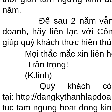
năm.
Để sau 2 năm vẫn đượ
doanh, hãy liên lạc với Cô
giúp quý khách thực hiện thủ
Mọi thắc mắc xin liên h
Trân trọng!
(K.linh)
Quý khách có th
tại: http://dangkythanhlapd
tuc-tam-ngung-hoat-dong-ki