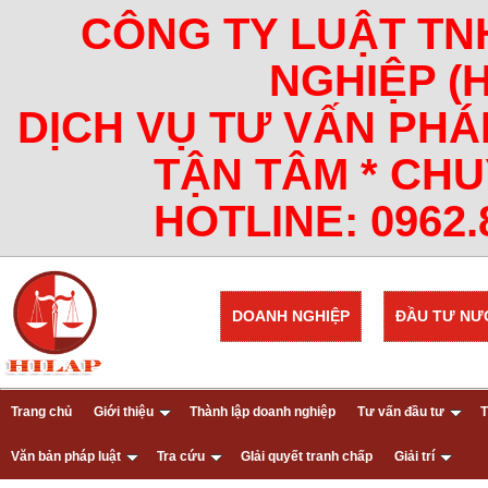
CÔNG TY LUẬT TN
NGHIỆP (
DỊCH VỤ TƯ VẤN PHÁ
TẬN TÂM * CHU
HOTLINE: 0962.8
DOANH NGHIỆP
ĐẦU TƯ NƯ
Trang chủ
Giới thiệu
Thành lập doanh nghiệp
Tư vấn đầu tư
T
Văn bản pháp luật
Tra cứu
GIải quyết tranh chấp
Giải trí