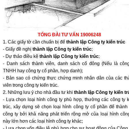
TỔNG ĐÀI TƯ VẤN 19006248
1. Các giấy tờ cần chuẩn bị để
thành lập Công ty kiến trúc
- Gi
ấy đề nghị
thành lập Công ty kiến trúc
;
- Dự thảo điều kệ
thành lập Công ty kiến trúc
;
- Danh sách thành viên, danh sách cổ đông (Nếu là công
TNHH hay công ty cổ phần, hợp danh);
- Bản sao có chứng thực chứng minh nhân dân của các th
viên trong công ty kiến trúc.
2. Những lưu ý cho nhà đầu tư khi
thành lập Công ty kiến tr
- Lựa chọn loại hình công ty phù hợp, thường các công ty 
trúc, xây dựng sẽ chọn loại hình công ty cổ phần để thành
công ty bởi khả năng phát triển rộng mở của loại hình côn
này lớn hơn các loại hình công ty khác;
- Lựa chọn vốn điều lệ phù hợp cho sự hoạt động của Công 