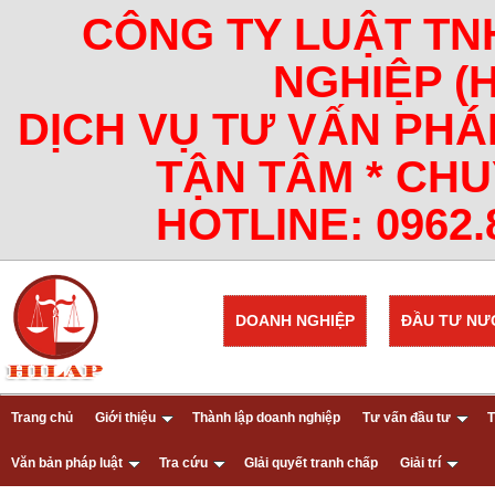
CÔNG TY LUẬT TN
NGHIỆP (
DỊCH VỤ TƯ VẤN PHÁ
TẬN TÂM * CHU
HOTLINE: 0962.8
DOANH NGHIỆP
ĐẦU TƯ NƯ
Trang chủ
Giới thiệu
Thành lập doanh nghiệp
Tư vấn đầu tư
T
Văn bản pháp luật
Tra cứu
GIải quyết tranh chấp
Giải trí