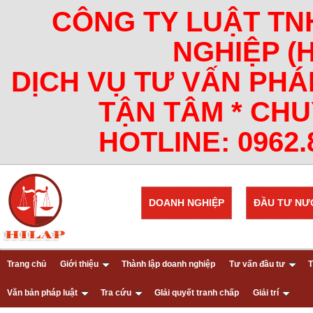
CÔNG TY LUẬT TN
NGHIỆP (
DỊCH VỤ TƯ VẤN PHÁ
TẬN TÂM * CHU
HOTLINE: 0962.8
DOANH NGHIỆP
ĐẦU TƯ NƯ
Trang chủ
Giới thiệu
Thành lập doanh nghiệp
Tư vấn đầu tư
T
Văn bản pháp luật
Tra cứu
GIải quyết tranh chấp
Giải trí