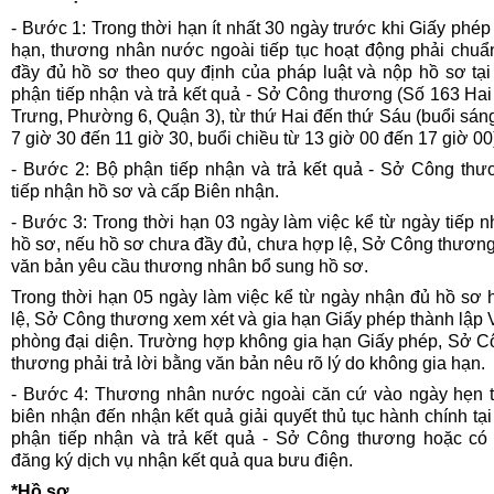
- Bước 1: Trong thời hạn ít nhất 30 ngày trước khi Giấy phép
hạn, thương nhân nước ngoài tiếp tục hoạt động phải chuẩn
đầy đủ hồ sơ theo quy định của pháp luật và nộp hồ sơ tại
phận tiếp nhận và trả kết quả - Sở Công thương (Số 163 Ha
Trưng, Phường 6, Quận 3), từ thứ Hai đến thứ Sáu (buổi sán
7 giờ 30 đến 11 giờ 30, buổi chiều từ 13 giờ 00 đến 17 giờ 00
- Bước 2: Bộ phận tiếp nhận và trả kết quả - Sở Công thư
tiếp nhận hồ sơ và cấp Biên nhận.
- Bước 3: Trong thời hạn 03 ngày làm việc
kể từ ngày tiếp 
hồ sơ, nếu hồ sơ chưa đầy đủ, chưa hợp lệ, Sở Công thương
văn bản yêu cầu thương nhân bổ sung hồ sơ.
Trong thời hạn 05 ngày làm việc kể từ ngày nhận đủ hồ sơ 
lệ, Sở Công thương xem xét và gia hạn Giấy phép thành lập
phòng đại diện. Trường hợp không gia hạn Giấy phép, Sở C
thương phải trả lời bằng văn bản nêu rõ lý do không gia hạn.
- Bước 4: Thương nhân nước ngoài căn cứ vào ngày hẹn t
biên nhận đến nhận kết quả giải quyết thủ tục hành chính tạ
phận tiếp nhận và trả kết quả - Sở Công thương
hoặc có 
đăng ký dịch vụ nhận kết quả
qua bưu điện.
*Hồ sơ