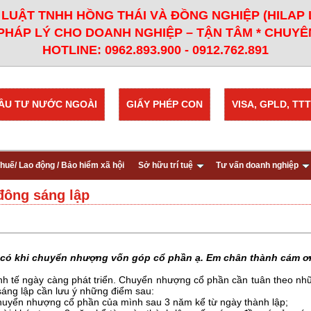
LUẬT TNHH HỒNG THÁI VÀ ĐỒNG NGHIỆP (HILAP
PHÁP LÝ CHO DOANH NGHIỆP – TẬN TÂM * CHUYÊN
HOTLINE: 0962.893.900 - 0912.762.891
ẦU TƯ NƯỚC NGOÀI
GIẤY PHÉP CON
VISA, GPLD, TTT
huế/ Lao động / Bảo hiểm xã hội
Sở hữu trí tuệ
Tư vấn doanh nghiệp
đông sáng lập
ần có khi chuyển nhượng vốn góp cổ phần ạ. Em chân thành cám ơ
inh tế ngày càng phát triển. Chuyển nhượng cổ phần cần tuân theo nh
sáng lập cần lưu ý những điểm sau:
chuyển nhượng cổ phần của mình sau 3 năm kể từ ngày thành lập;