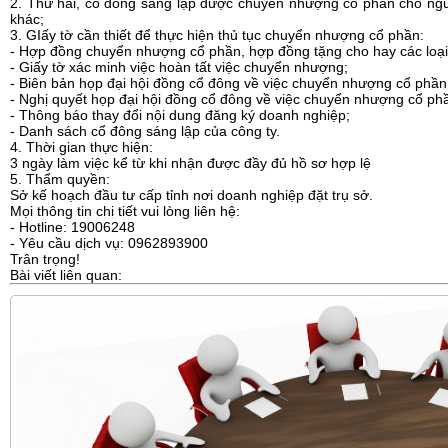
2. Thứ hai, cổ đông sáng lập được chuyển nhượng cổ phần cho ngư
khác;
3. GIấy tờ cần thiết để thực hiện thủ tục chuyển nhượng cổ phần:
- Hợp đồng chuyển nhượng cổ phần, hợp đồng tặng cho hay các loại g
- Giấy tờ xác minh việc hoàn tất việc chuyển nhượng;
- Biên bản họp đại hội đồng cổ đông về việc chuyển nhượng cổ phần
- Nghị quyết họp đại hội đồng cổ đông về việc chuyển nhượng cổ phầ
- Thông báo thay đổi nội dung đăng ký doanh nghiệp;
- Danh sách cổ đông sáng lập của công ty.
4. Thời gian thực hiện:
3 ngày làm việc kể từ khi nhận được đầy đủ hồ sơ hợp lệ
5. Thẩm quyền:
Sở kế hoạch đầu tư cấp tỉnh nơi doanh nghiệp đặt trụ sở.
Mọi thông tin chi tiết vui lòng liên hệ:
- Hotline: 19006248
- Yêu cầu dịch vụ: 0962893900
Trân trọng!
Bài viết liên quan: