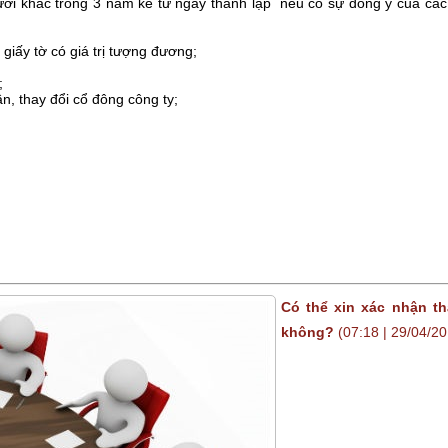
ời khác trong 3 năm kể từ ngày thành lập nếu có sự đồng ý của các
iấy tờ có giá trị tượng đương;
;
n, thay đổi cổ đông công ty;
Có thể xin xác nhận t
không?
(07:18 | 29/04/2