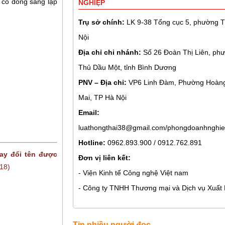
 cổ đông sáng lập
NGHIỆP
Trụ sở chính:
LK 9-38 Tổng cục 5, phường Th
Nội
Địa chỉ chi nhánh:
Số 26 Đoàn Thị Liên, phư
Thủ Dầu Một, tỉnh Bình Dương
PNV – Địa chỉ:
VP6 Linh Đàm, Phường Hoàng
Mai, TP Hà Nội
Email:
luathongthai38@gmail.com/phongdoanhnghie
Hotline:
0962.893.900 / 0912.762.891
hay đổi tên được
Đơn vị liên kết:
018)
- Viện Kinh tế Công nghệ Việt nam
- Công ty TNHH Thương mại và Dịch vụ Xuất
Tin nhiều người đọc