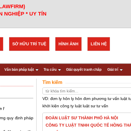
 LAWFIRM)
 NGHIỆP * UY TÍN
SỞ HỮU TRÍ TUỆ
HÌNH ẢNH
LIÊN HỆ
Văn bản pháp luật
Tra cứu
GIải quyết tranh chấp
Giải trí
Tìm kiếm
VD: đơn ly hôn ly hôn đơn phương tư vấn luật t
khởi kiện công ty luật luật sư tư vấn
n !
ững quy định pháp
ĐOÀN LUẬT SƯ THÀNH PHỐ HÀ NỘI
CÔNG TY LUẬT TNHH QUỐC TẾ HỒNG THÁ