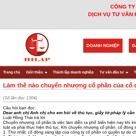
CÔNG TY 
DỊCH VỤ TƯ VẤN 
DOANH NGHIỆP
Đ
Trang chủ
Giới thiệu
Thành lập doanh nghiệp
Tư vấn đầu tư
T
Làm thế nào chuyển nhượng cổ phần của cổ 
(Số lần đọc 1304)
Câu hỏi bạn đọc:
Dear anh chị Anh chị cho em hỏi về thủ tục, giấy tờ pháp lý c
Luật Hồng Thái trả lời:
Chuyển nhượng cổ phần là việc làm diễn ra phổ biến hiện nay khi k
luật và phải thực hiện thủ tục. Khi chuyển nhượng cổ phần, cổ đông 
1. Thứ nhất, cổ đông sáng lập của công ty cổ phần có quyền tự do 