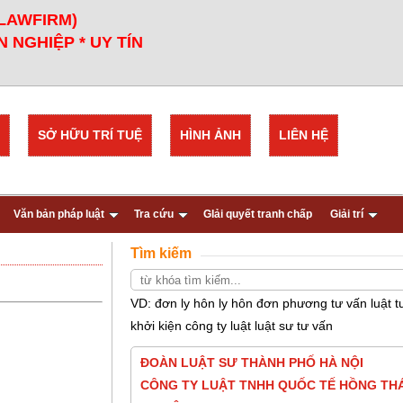
 LAWFIRM)
 NGHIỆP * UY TÍN
SỞ HỮU TRÍ TUỆ
HÌNH ẢNH
LIÊN HỆ
Văn bản pháp luật
Tra cứu
GIải quyết tranh chấp
Giải trí
Tìm kiếm
VD: đơn ly hôn ly hôn đơn phương tư vấn luật t
khởi kiện công ty luật luật sư tư vấn
ĐOÀN LUẬT SƯ THÀNH PHỐ HÀ NỘI
CÔNG TY LUẬT TNHH QUỐC TẾ HỒNG THÁ