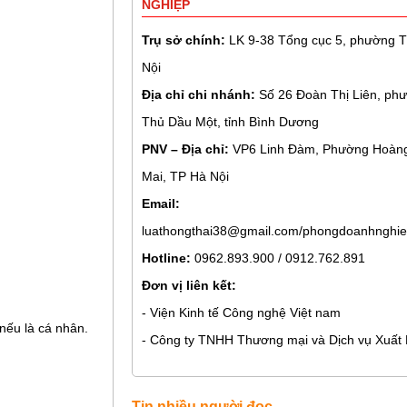
NGHIỆP
Trụ sở chính:
LK 9-38 Tổng cục 5, phường Th
Nội
Địa chỉ chi nhánh:
Số 26 Đoàn Thị Liên, phư
Thủ Dầu Một, tỉnh Bình Dương
PNV – Địa chỉ:
VP6 Linh Đàm, Phường Hoàng
Mai, TP Hà Nội
Email:
luathongthai38@gmail.com/phongdoanhnghie
Hotline:
0962.893.900 / 0912.762.891
Đơn vị liên kết:
- Viện Kinh tế Công nghệ Việt nam
nếu là cá nhân.
- Công ty TNHH Thương mại và Dịch vụ Xuất
Tin nhiều người đọc