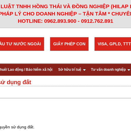
LUẬT TNHH HỒNG THÁI VÀ ĐỒNG NGHIỆP (HILAP
PHÁP LÝ CHO DOANH NGHIỆP – TẬN TÂM * CHUYÊN
HOTLINE: 0962.893.900 - 0912.762.891
ẦU TƯ NƯỚC NGOÀI
GIẤY PHÉP CON
VISA, GPLD, TTT
huế/ Lao động / Bảo hiểm xã hội
Sở hữu trí tuệ
Tư vấn doanh nghiệp
sử dụng đất
quyền sử dụng đất.