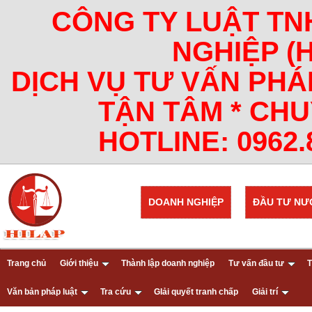
CÔNG TY LUẬT TN
NGHIỆP (
DỊCH VỤ TƯ VẤN PHÁ
TẬN TÂM * CHU
HOTLINE: 0962.8
DOANH NGHIỆP
ĐẦU TƯ NƯ
Trang chủ
Giới thiệu
Thành lập doanh nghiệp
Tư vấn đầu tư
T
Văn bản pháp luật
Tra cứu
GIải quyết tranh chấp
Giải trí