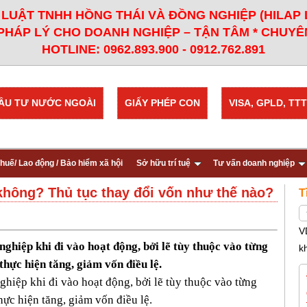
LUẬT TNHH HỒNG THÁI VÀ ĐỒNG NGHIỆP (HILAP
PHÁP LÝ CHO DOANH NGHIỆP – TẬN TÂM * CHUYÊN
HOTLINE: 0962.893.900 - 0912.762.891
ẦU TƯ NƯỚC NGOÀI
GIẤY PHÉP CON
VISA, GPLD, TTT
huế/ Lao động / Bảo hiểm xã hội
Sở hữu trí tuệ
Tư vấn doanh nghiệp
 không? Thủ tục thay đổi vốn như thế nào?
T
V
 nghiệp khi đi vào hoạt động, bởi lẽ tùy thuộc vào từng
k
hực hiện tăng, giảm vốn điều lệ.
nghiệp khi đi vào hoạt động, bởi lẽ tùy thuộc vào từng
ực hiện tăng, giảm vốn điều lệ.