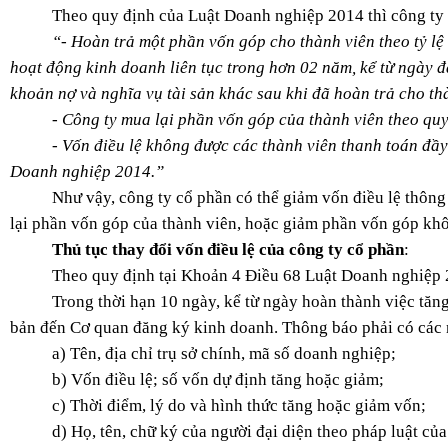
Theo quy định của Luật Doanh nghiệp 2014 thì công ty c
“- Hoàn trả một phần vốn góp cho thành viên theo tỷ lệ
hoạt động kinh doanh liên tục trong hơn 02 năm, kể từ ngày
khoản nợ và nghĩa vụ tài sản khác sau khi đã hoàn trả cho th
- Công ty mua lại phần vốn góp của thành viên theo qu
- Vốn điều lệ không được các thành viên thanh toán đầy
Doanh nghiệp 2014.”
Như vậy, công ty cổ phần có thể giảm vốn điều lệ thông
lại phần vốn góp của thành viên, hoặc giảm phần vốn góp kh
Thủ tục thay đổi vốn điều lệ của công ty cổ phần
:
Theo quy định tại Khoản 4 Điều 68 Luật Doanh nghiệp 
Trong thời hạn 10 ngày, kể từ ngày hoàn thành việc tăn
bản đến Cơ quan đăng ký kinh doanh. Thông báo phải có các 
a) Tên, địa chỉ trụ sở chính, mã số doanh nghiệp;
b) Vốn điều lệ; số vốn dự định tăng hoặc giảm;
c) Thời điểm, lý do và hình thức tăng hoặc giảm vốn;
d) Họ, tên, chữ ký của người đại diện theo pháp luật củ