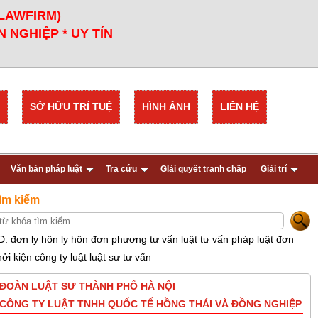
 LAWFIRM)
 NGHIỆP * UY TÍN
SỞ HỮU TRÍ TUỆ
HÌNH ẢNH
LIÊN HỆ
Văn bản pháp luật
Tra cứu
GIải quyết tranh chấp
Giải trí
ìm kiếm
D: đơn ly hôn ly hôn đơn phương tư vấn luật tư vấn pháp luật đơn
hởi kiện công ty luật luật sư tư vấn
ĐOÀN LUẬT SƯ THÀNH PHỐ HÀ NỘI
CÔNG TY LUẬT TNHH QUỐC TẾ HỒNG THÁI VÀ ĐỒNG NGHIỆP