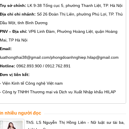
Trụ sở chính:
LK 9-38 Tổng cục 5, phường Thanh Liệt, TP. Hà Nội
Địa chỉ chi nhánh:
Số 26 Đoàn Thị Liên, phường Phú Lợi, TP. Thủ
Dầu Một, tỉnh Bình Dương
PNV – Địa chỉ:
VP6 Linh Đàm, Phường Hoàng Liệt, quận Hoàng
Mai, TP Hà Nội
Email:
luathongthai38@gmail.com/phongdoanhnghiep.hilap@gmail.com
Hotline:
0962.893.900 / 0912.762.891
Đơn vị liên kết:
- Viện Kinh tế Công nghệ Việt nam
- Công ty TNHH Thương mại và Dịch vụ Xuất Nhập khẩu HILAP
in nhiều người đọc
ThS. LS Nguyễn Thị Hồng Liên - Nữ luật sư tài ba,