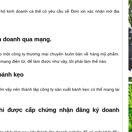
p hộ kinh doanh cá thể có yêu cầu về Đơn xin xác nhận mở địa
h doanh qua mạng.
ập một công ty thương mại chuyên buôn bán về hàng mỹ phẩm.
 mạng điện tử, để làm được như vậy, tôi phải làm thế nào.
bánh kẹo
ớn vậy nên thành lập công ty sản xuất bánh kẹo có thể mang lại
hi được cấp chứng nhận đăng ký doanh
n phải làm sau khi thành lập doanh nghiệp để có một khởi đầu