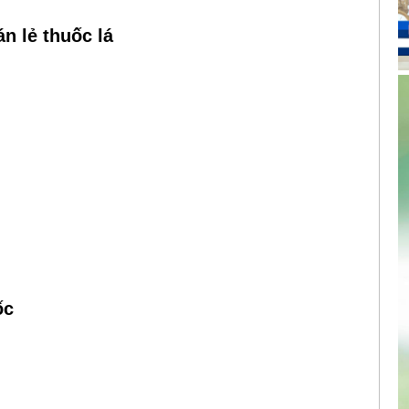
n lẻ thuốc lá
ốc