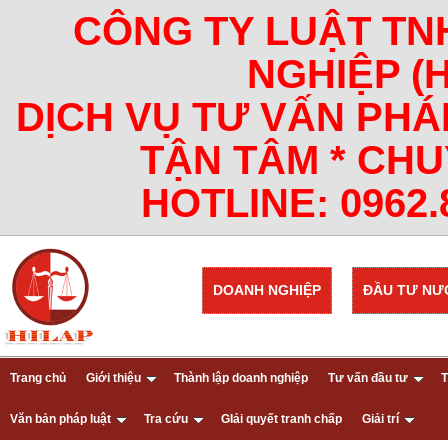
CÔNG TY LUẬT TN
NGHIỆP (
DỊCH VỤ TƯ VẤN PHÁ
TẬN TÂM * CHU
HOTLINE: 0962.8
DOANH NGHIỆP
ĐẦU TƯ NƯ
Trang chủ
Giới thiệu
Thành lập doanh nghiệp
Tư vấn đầu tư
T
Văn bản pháp luật
Tra cứu
GIải quyết tranh chấp
Giải trí