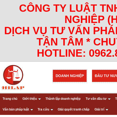
CÔNG TY LUẬT TN
NGHIỆP (
DỊCH VỤ TƯ VẤN PHÁ
TẬN TÂM * CHU
HOTLINE: 0962.8
DOANH NGHIỆP
ĐẦU TƯ NƯ
Trang chủ
Giới thiệu
Thành lập doanh nghiệp
Tư vấn đầu tư
T
Văn bản pháp luật
Tra cứu
GIải quyết tranh chấp
Giải trí