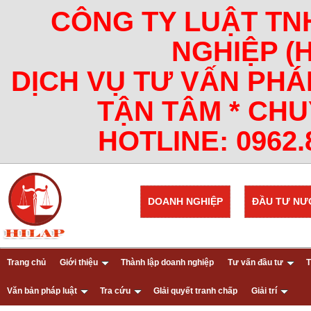
CÔNG TY LUẬT TN
NGHIỆP (
DỊCH VỤ TƯ VẤN PHÁ
TẬN TÂM * CHU
HOTLINE: 0962.8
DOANH NGHIỆP
ĐẦU TƯ NƯ
Trang chủ
Giới thiệu
Thành lập doanh nghiệp
Tư vấn đầu tư
T
Văn bản pháp luật
Tra cứu
GIải quyết tranh chấp
Giải trí