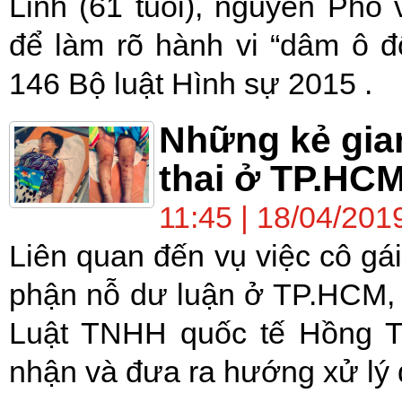
Linh (61 tuổi), nguyên Ph
để làm rõ hành vi “dâm ô đố
146 Bộ luật Hình sự 2015 .
Những kẻ giam
thai ở TP.HCM
11:45 | 18/04/201
Liên quan đến vụ việc cô gái
phận nỗ dư luận ở TP.HCM, 
Luật TNHH quốc tế Hồng T
nhận và đưa ra hướng xử lý đ