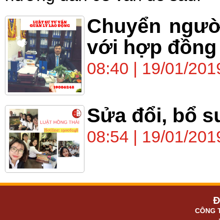
Chuyển người
với hợp đồng
08:40 | 19/01/201
Sửa đổi, bổ 
08:54 | 19/01/201
Đ
CÔNG 