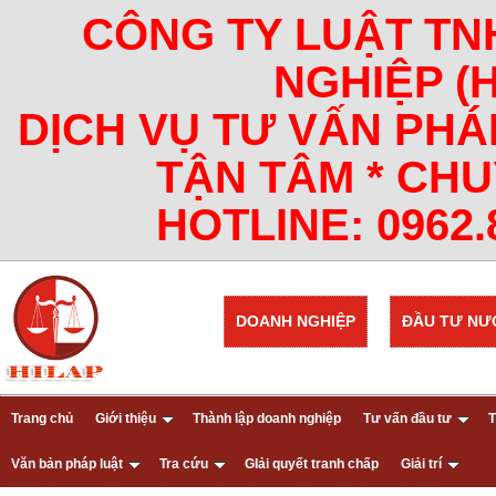
CÔNG TY LUẬT TN
NGHIỆP (
DỊCH VỤ TƯ VẤN PHÁ
TẬN TÂM * CHU
HOTLINE: 0962.8
DOANH NGHIỆP
ĐẦU TƯ NƯ
Trang chủ
Giới thiệu
Thành lập doanh nghiệp
Tư vấn đầu tư
T
Văn bản pháp luật
Tra cứu
GIải quyết tranh chấp
Giải trí