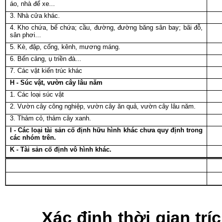
áo, nhà để xe...
3. Nhà cửa khác.
4. Kho chứa, bể chứa; cầu, đường, đường băng sân bay; bãi đỗ,
sân phơi...
5. Kè, đập, cống, kênh, mương máng.
6. Bến cảng, ụ triền đà...
7. Các vật kiến trúc khác
H - Súc vật, vườn cây lâu năm
1. Các loại súc vật
2. Vườn cây công nghiệp, vườn cây ăn quả, vườn cây lâu năm.
3. Thảm cỏ, thảm cây xanh.
I - Các loại tài sản cố định hữu hình khác chưa quy định trong
các nhóm trên.
K - Tài sản cố định vô hình khác.
Xác định thời gian tr