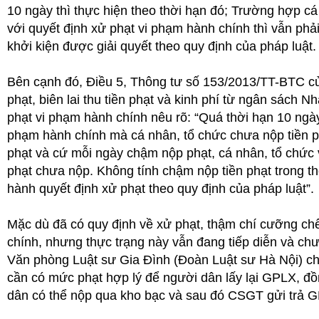
10 ngày thì thực hiện theo thời hạn đó; Trường hợp cá 
với quyết định xử phạt vi phạm hành chính thì vẫn phải
khởi kiện được giải quyết theo quy định của pháp luật.
Bên cạnh đó, Điều 5, Thông tư số 153/2013/TT-BTC của 
phạt, biên lai thu tiền phạt và kinh phí từ ngân sách
phạt vi phạm hành chính nêu rõ: “Quá thời hạn 10 ngà
phạm hành chính mà cá nhân, tổ chức chưa nộp tiền ph
phạt và cứ mỗi ngày chậm nộp phạt, cá nhân, tổ chức 
phạt chưa nộp. Không tính chậm nộp tiền phạt trong t
hành quyết định xử phạt theo quy định của pháp luật”.
Mặc dù đã có quy định về xử phạt, thậm chí cưỡng chế
chính, nhưng thực trạng này vẫn đang tiếp diễn và ch
Văn phòng Luật sư Gia Đình (Đoàn Luật sư Hà Nội) ch
cần có mức phạt hợp lý để người dân lấy lại GPLX, đồn
dân có thể nộp qua kho bạc và sau đó CSGT gửi trả 