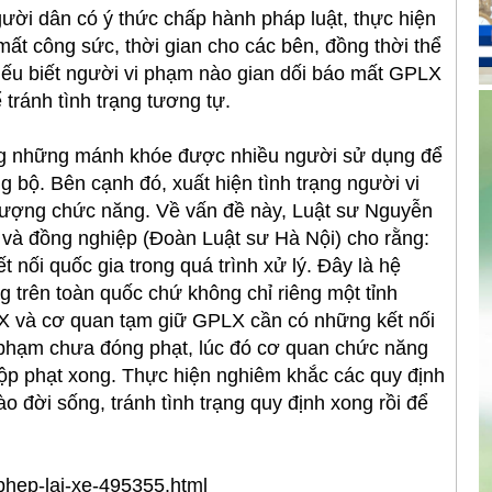
gười dân có ý thức chấp hành pháp luật, thực hiện
mất công sức, thời gian cho các bên, đồng thời thể
ếu biết người vi phạm nào gian dối báo mất GPLX
 tránh tình trạng tương tự.
ong những mánh khóe được nhiều người sử dụng để
g bộ. Bên cạnh đó, xuất hiện tình trạng người vi
lượng chức năng. Về vấn đề này, Luật sư Nguyễn
 và đồng nghiệp (Đoàn Luật sư Hà Nội) cho rằng:
 nối quốc gia trong quá trình xử lý. Đây là hệ
ng trên toàn quốc chứ không chỉ riêng một tỉnh
LX và cơ quan tạm giữ GPLX cần có những kết nối
vi phạm chưa đóng phạt, lúc đó cơ quan chức năng
ộp phạt xong. Thực hiện nghiêm khắc các quy định
o đời sống, tránh tình trạng quy định xong rồi để
-phep-lai-xe-495355.html