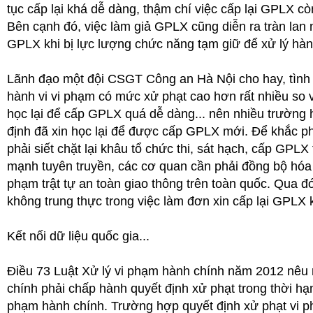
tục cấp lại khá dễ dàng, thậm chí việc cấp lại GPLX còn
Bên cạnh đó, việc làm giả GPLX cũng diễn ra tràn lan 
GPLX khi bị lực lượng chức năng tạm giữ để xử lý hàn
Lãnh đạo một đội CSGT Công an Hà Nội cho hay, tình t
hành vi vi phạm có mức xử phạt cao hơn rất nhiều so vớ
học lại để cấp GPLX quá dễ dàng... nên nhiều trường 
định đã xin học lại để được cấp GPLX mới. Để khắc ph
phải siết chặt lại khâu tổ chức thi, sát hạch, cấp GPLX
mạnh tuyên truyền, các cơ quan cần phải đồng bộ hóa c
phạm trật tự an toàn giao thông trên toàn quốc. Qua đ
không trung thực trong việc làm đơn xin cấp lại GPLX khi
Kết nối dữ liệu quốc gia...
Điều 73 Luật Xử lý vi phạm hành chính năm 2012 nêu r
chính phải chấp hành quyết định xử phạt trong thời hạ
phạm hành chính. Trường hợp quyết định xử phạt vi ph