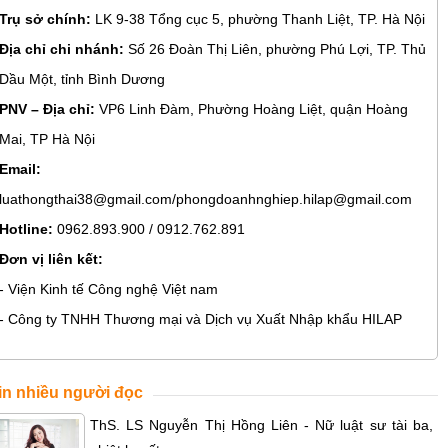
Trụ sở chính:
LK 9-38 Tổng cục 5, phường Thanh Liệt, TP. Hà Nội
Địa chỉ chi nhánh:
Số 26 Đoàn Thị Liên, phường Phú Lợi, TP. Thủ
Dầu Một, tỉnh Bình Dương
PNV – Địa chỉ:
VP6 Linh Đàm, Phường Hoàng Liệt, quận Hoàng
Mai, TP Hà Nội
Email:
luathongthai38@gmail.com/phongdoanhnghiep.hilap@gmail.com
Hotline:
0962.893.900 / 0912.762.891
Đơn vị liên kết:
- Viện Kinh tế Công nghệ Việt nam
- Công ty TNHH Thương mại và Dịch vụ Xuất Nhập khẩu HILAP
in nhiều người đọc
ThS. LS Nguyễn Thị Hồng Liên - Nữ luật sư tài ba,