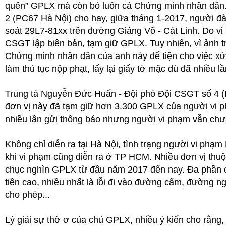
quên” GPLX mà còn bỏ luôn cả Chứng minh nhân dân.
2 (PC67 Hà Nội) cho hay, giữa tháng 1-2017, người đ
soát 29L7-81xx trên đường Giảng Võ - Cát Linh. Do vi
CSGT lập biên bản, tạm giữ GPLX. Tuy nhiên, vì ảnh t
Chứng minh nhân dân của anh này để tiện cho việc xử
làm thủ tục nộp phạt, lấy lại giấy tờ mặc dù đã nhiều l
Trung tá Nguyễn Đức Huấn - Đội phó Đội CSGT số 4 (PC
đơn vị này đã tạm giữ hơn 3.300 GPLX của người vi p
nhiều lần gửi thông báo nhưng người vi phạm vẫn chưa 
Không chỉ diễn ra tại Hà Nội, tình trạng người vi ph
khi vi phạm cũng diễn ra ở TP HCM. Nhiều đơn vị th
chục nghìn GPLX từ đầu năm 2017 đến nay. Đa phần c
tiền cao, nhiều nhất là lỗi đi vào đường cấm, đường n
cho phép...
Lý giải sự thờ ơ của chủ GPLX, nhiều ý kiến cho rằng