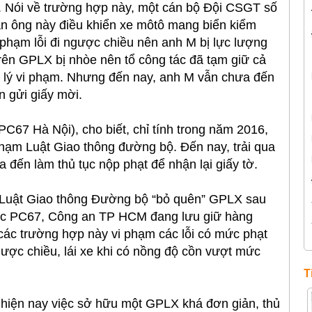
 Nói về trường hợp này, một cán bộ Đội CSGT số
àn ông này điều khiển xe môtô mang biển kiểm
 phạm lỗi đi ngược chiều nên anh M bị lực lượng
rên GPLX bị nhòe nên tổ công tác đã tạm giữ cả
 lý vi phạm. Nhưng đến nay, anh M vẫn chưa đến
ần gửi giấy mời.
67 Hà Nội), cho biết, chỉ tính trong năm 2016,
hạm Luật Giao thông đường bộ. Đến nay, trải qua
đến làm thủ tục nộp phạt để nhận lại giấy tờ.
ạm Luật Giao thông Đường bộ “bỏ quên” GPLX sau
uộc PC67, Công an TP HCM đang lưu giữ hàng
ác trường hợp này vi phạm các lỗi có mức phạt
gược chiều, lái xe khi có nồng độ cồn vượt mức
T
, hiện nay việc sở hữu một GPLX khá đơn giản, thủ