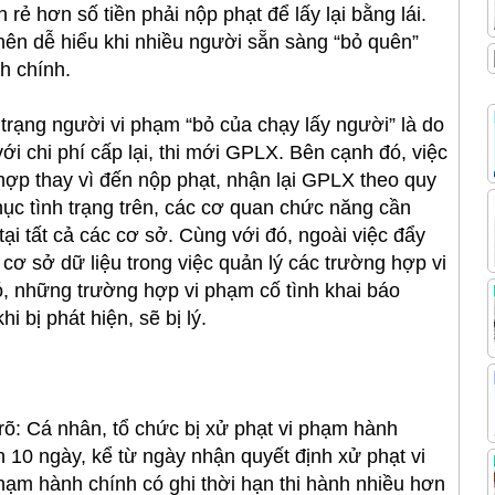
 rẻ hơn số tiền phải nộp phạt để lấy lại bằng lái.
nên dễ hiểu khi nhiều người sẵn sàng “bỏ quên”
h chính.
rạng người vi phạm “bỏ của chạy lấy người” là do
i chi phí cấp lại, thi mới GPLX. Bên cạnh đó, việc
hợp thay vì đến nộp phạt, nhận lại GPLX theo quy
ục tình trạng trên, các cơ quan chức năng cần
 tại tất cả các cơ sở. Cùng với đó, ngoài việc đẩy
ơ sở dữ liệu trong việc quản lý các trường hợp vi
ó, những trường hợp vi phạm cố tình khai báo
 bị phát hiện, sẽ bị lý.
õ: Cá nhân, tổ chức bị xử phạt vi phạm hành
n 10 ngày, kể từ ngày nhận quyết định xử phạt vi
ạm hành chính có ghi thời hạn thi hành nhiều hơn