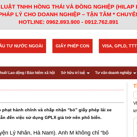
LUẬT TNHH HỒNG THÁI VÀ ĐỒNG NGHIỆP (HILAP
PHÁP LÝ CHO DOANH NGHIỆP – TẬN TÂM * CHUYÊN
HOTLINE: 0962.893.900 - 0912.762.891
ẦU TƯ NƯỚC NGOÀI
GIẤY PHÉP CON
VISA, GPLD, TTT
huế/ Lao động / Bảo hiểm xã hội
Sở hữu trí tuệ
Tư vấn doanh nghiệp
T
V
 phạt hành chính và chấp nhận “bỏ” giấy phép lái xe
k
dẫn đến việc sử dụng GPLX giả trở nên phổ biến.
uyện Lý Nhân, Hà Nam). Anh M không chỉ “bỏ