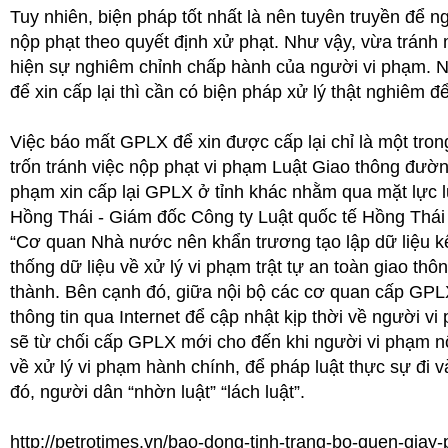
Tuy nhiên, biện pháp tốt nhất là nên tuyên truyền để n
nộp phạt theo quyết định xử phạt. Như vậy, vừa tránh 
hiện sự nghiêm chỉnh chấp hành của người vi phạm. N
để xin cấp lại thì cần có biện pháp xử lý thật nghiêm để
Việc báo mất GPLX để xin được cấp lại chỉ là một tr
trốn tránh việc nộp phạt vi phạm Luật Giao thông đườn
phạm xin cấp lại GPLX ở tỉnh khác nhằm qua mặt lực 
Hồng Thái - Giám đốc Công ty Luật quốc tế Hồng Thái
“Cơ quan Nhà nước nên khẩn trương tạo lập dữ liệu kết
thống dữ liệu về xử lý vi phạm trật tự an toàn giao thô
thành. Bên cạnh đó, giữa nội bộ các cơ quan cấp GP
thông tin qua Internet để cập nhật kịp thời về người 
sẽ từ chối cấp GPLX mới cho đến khi người vi phạm n
về xử lý vi phạm hành chính, để pháp luật thực sự đi và
đó, người dân “nhờn luật” “lách luật”.
http://petrotimes.vn/bao-dong-tinh-trang-bo-quen-giay