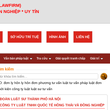
 LAWFIRM)
 NGHIỆP * UY TÍN
SỞ HỮU TRÍ TUỆ
HÌNH ẢNH
LIÊN HỆ
Văn bản pháp luật
Tra cứu
GIải quyết tranh chấp
Giải trí
ìm kiếm
D: đơn ly hôn ly hôn đơn phương tư vấn luật tư vấn pháp luật đơn
hởi kiện công ty luật luật sư tư vấn
ĐOÀN LUẬT SƯ THÀNH PHỐ HÀ NỘI
CÔNG TY LUẬT TNHH QUỐC TẾ HỒNG THÁI VÀ ĐỒNG NGHIỆP