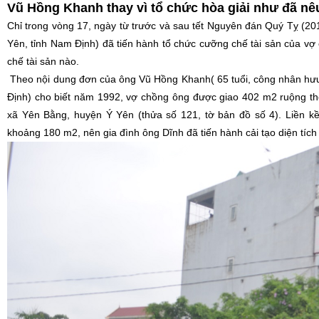
Vũ Hồng Khanh thay vì tổ chức hòa giải như đã nê
Chỉ trong vòng 17, ngày từ trước và sau tết Nguyên đán Quý Tỵ (
Yên, tỉnh Nam Định) đã tiến hành tổ chức cưỡng chế tài sản của 
chế tài sản nào.
Theo nội dung đơn của ông Vũ Hồng Khanh( 65 tuổi, công nhân hưu t
Định) cho biết năm 1992, vợ chồng ông được giao 402 m2 ruộng the
xã Yên Bằng, huyện Ý Yên (thửa số 121, tờ bản đồ số 4). Liền k
khoảng 180 m2, nên gia đình ông Dĩnh đã tiến hành cải tạo diện tích 