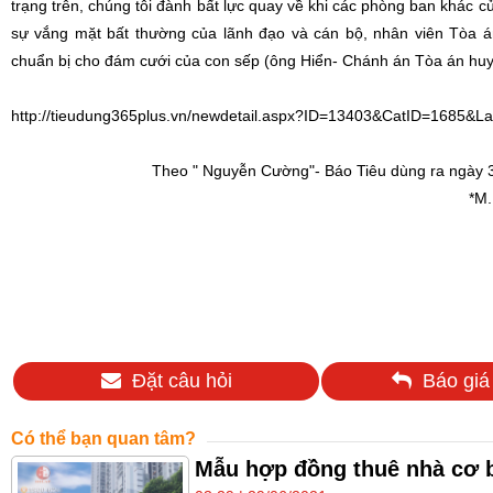
trạng trên, chúng tôi đành bất lực quay về khi các phòng ban khác
sự vắng mặt bất thường của lãnh đạo và cán bộ, nhân viên Tòa 
chuẩn bị cho đám cưới của con sếp (ông Hiển- Chánh án Tòa án huy
http://tieudung365plus.vn/newdetail.aspx?ID=13403&CatID=1685&L
Theo " Nguyễn Cường"- Báo Tiêu dùng ra ngày 
*M.
Đặt câu hỏi
Báo giá
Có thể bạn quan tâm?
Mẫu hợp đồng thuê nhà cơ 