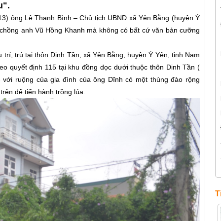
u".
2013) ông Lê Thanh Bình – Chủ tịch UBND xã Yên Bằng (huyện Ý
vợ chồng anh Vũ Hồng Khanh mà không có bất cứ văn bản cưỡng
rí, trú tại thôn Dinh Tần, xã Yên Bằng, huyện Ý Yên, tỉnh Nam
o quyết định 115 tại khu đồng dọc dưới thuộc thôn Dinh Tần (
ề với ruộng của gia đình của ông Dĩnh có một thùng đào rộng
trên để tiến hành trồng lúa.
T