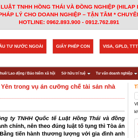
LUẬT TNHH HỒNG THÁI VÀ ĐỒNG NGHIỆP (HILAP
PHÁP LÝ CHO DOANH NGHIỆP – TẬN TÂM * CHUYÊN
HOTLINE: 0962.893.900 - 0912.762.891
ẦU TƯ NƯỚC NGOÀI
GIẤY PHÉP CON
VISA, GPLD, TTT
huế/ Lao động / Bảo hiểm xã hội
Sở hữu trí tuệ
Tư vấn doanh nghiệp
 Yên trong vụ án cưỡng chế tài sản nhà
T
V
k
ng ty TNHH Quốc tế Luật Hồng Thái và đồng
ành chính, nên theo đúng luật tố tụng thì Tòa án
Bằng tiến hành thương lượng với gia đình anh