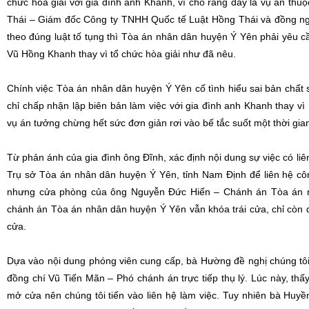
chức hòa giải với gia đình anh Khanh, vì cho rằng đây là vụ án thuộ
Thái – Giám đốc Công ty TNHH Quốc tế Luật Hồng Thái và đồng nghi
theo đúng luật tố tụng thì Tòa án nhân dân huyện Ý Yên phải yêu 
Vũ Hồng Khanh thay vì tổ chức hòa giải như đã nêu.
Chính việc Tòa án nhân dân huyện Ý Yên cố tình hiểu sai bản chất 
chỉ chấp nhận lập biên bản làm việc với gia đình anh Khanh thay v
vụ án tưởng chừng hết sức đơn giản rơi vào bế tắc suốt một thời gian
Từ phản ánh của gia đình ông Đĩnh, xác định nội dung sự việc có l
Trụ sở Tòa án nhân dân huyện Ý Yên, tỉnh Nam Định để liên hệ côn
nhưng cửa phòng của ông Nguyễn Đức Hiển – Chánh án Tòa án 
chánh án Tòa án nhân dân huyện Ý Yên vẫn khóa trái cửa, chỉ cò
cửa.
Dựa vào nội dung phóng viên cung cấp, bà Hường đề nghị chúng tôi xu
đồng chí Vũ Tiến Mãn – Phó chánh án trực tiếp thụ lý. Lúc này, 
mở cửa nên chúng tôi tiến vào liên hệ làm việc. Tuy nhiên bà Huyề