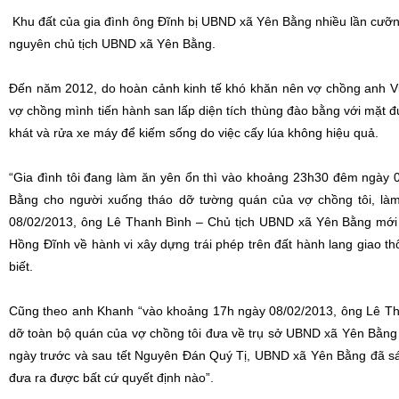
Khu đất của gia đình ông Đĩnh bị UBND xã Yên Bằng nhiều lần cưỡng
nguyên chủ tịch UBND xã Yên Bằng.
Đến năm 2012, do hoàn cảnh kinh tế khó khăn nên vợ chồng anh V
vợ chồng mình tiến hành san lấp diện tích thùng đào bằng với mặt 
khát và rửa xe máy để kiếm sống do việc cấy lúa không hiệu quả.
“Gia đình tôi đang làm ăn yên ổn thì vào khoảng 23h30 đêm ngày
Bằng cho người xuống tháo dỡ tường quán của vợ chồng tôi, là
08/02/2013, ông Lê Thanh Bình – Chủ tịch UBND xã Yên Bằng mới r
Hồng Đĩnh về hành vi xây dựng trái phép trên đất hành lang giao t
biết.
Cũng theo anh Khanh “vào khoảng 17h ngày 08/02/2013, ông Lê Tha
dỡ toàn bộ quán của vợ chồng tôi đưa về trụ sở UBND xã Yên Bằng 
ngày trước và sau tết Nguyên Đán Quý Tị, UBND xã Yên Bằng đã sá
đưa ra được bất cứ quyết định nào”.