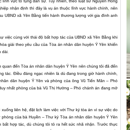
c lĩnh vực tố tụng dân sự. Tuy nhiên, theo luật sư Nguyễn Hồng
ệp nhận định thì đây là vụ án thuộc lĩnh vực hành chính, nên
cầu UBND xã Yên Bằng tiến hành thương lượng với gia đình anh
sự việc cùng với thái độ bất hợp tác của UBND xã Yên Bằng khi
ì hòa giải theo yêu cầu của Tòa án nhân dân huyện Ý Yên khiến
 dài.
iên quan đến Tòa án nhân dân huyện Ý Yên nên chúng tôi đã đến
g tác. Điều đáng ngạc nhiên là dù đang trong giờ hành chính,
nhân dân huyện Ý Yên và phòng của ông Vũ Tiến Mãn – Phó
n duy nhất phòng của bà Vũ Thị Hường – Phó chánh án đang mở
ống liên hệ, đặt lịch làm việc với Thư ký tòa án vì sự việc do
thấy phòng của bà Huyền – Thư ký Tòa án nhân dân huyện Ý Yên
n bất hợp tác, dù chúng tôi tỏ ra hết sức nhã nhặn. Trước thực