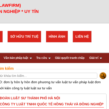
 LAWFIRM)
 NGHIỆP * UY TÍN
SỞ HỮU TRÍ TUỆ
HÌNH ẢNH
LIÊN HỆ
Văn bản pháp luật
Tra cứu
GIải quyết tranh chấp
Giải trí
ìm kiếm
D: đơn ly hôn ly hôn đơn phương tư vấn luật tư vấn pháp luật đơn
hởi kiện công ty luật luật sư tư vấn
ĐOÀN LUẬT SƯ THÀNH PHỐ HÀ NỘI
CÔNG TY LUẬT TNHH QUỐC TẾ HỒNG THÁI VÀ ĐỒNG NGHIỆP