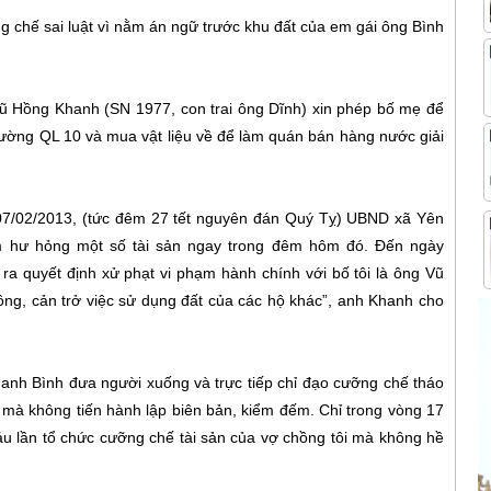
 chế sai luật vì nằm án ngữ trước khu đất của em gái ông Bình
ũ Hồng Khanh (SN 1977, con trai ông Dĩnh) xin phép bố mẹ để
đường QL 10 và mua vật liệu về để làm quán bán hàng nước giải
 07/02/2013, (tức đêm 27 tết nguyên đán Quý Tỵ) UBND xã Yên
m hư hỏng một số tài sản ngay trong đêm hôm đó. Đến ngày
a quyết định xử phạt vi phạm hành chính với bố tôi là ông Vũ
hông, cản trở việc sử dụng đất của các hộ khác”, anh Khanh cho
nh Bình đưa người xuống và trực tiếp chỉ đạo cưỡng chế tháo
mà không tiến hành lập biên bản, kiểm đếm. Chỉ trong vòng 17
u lần tổ chức cưỡng chế tài sản của vợ chồng tôi mà không hề