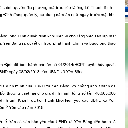
 bộ chính quyền địa phương mà trực tiếp là ông Lê Thanh Bình –
ng Đĩnh đang quản lý, sử dụng nằm án ngữ ngay trước mặt khu
ng, ông Đĩnh quyết định khởi kiện vì cho rằng việc san lấp mặt
xã Yên Bằng ra quyết định xử phạt hành chính và buộc ông tháo
am Định đã ban hành bản án số 01/2014/HCPT tuyên hủy quyết
– UBND ngày 08/02/2013 của UBND xã Yên Bằng.
o gia đình mình của UBND xã Yên Bằng, vợ chồng anh Khanh đã
 thường thiệt hại cho gia đình mình tổng số tiền 48.665.000
đình anh Khanh đã tiến hành khởi kiện yêu cầu UBND xã Yên
uyện Ý Yên vào năm 2015.
ện Ý Yên có văn bản yêu cầu UBND xã Yên Bằng tiến hành tổ