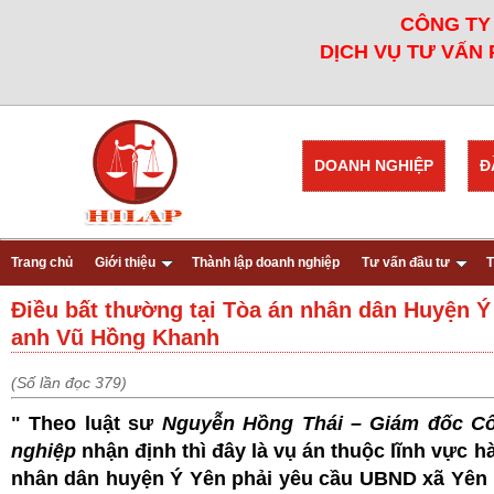
CÔNG TY 
DỊCH VỤ TƯ VẤN 
DOANH NGHIỆP
Đ
Trang chủ
Giới thiệu
Thành lập doanh nghiệp
Tư vấn đầu tư
T
Điều bất thường tại Tòa án nhân dân Huyện Ý
anh Vũ Hồng Khanh
(Số lần đọc 379)
" Theo luật sư
Nguyễn Hồng Thái – Giám đốc Cô
nghiệp
nhận định thì đây là vụ án thuộc lĩnh vực h
nhân dân huyện Ý Yên phải yêu cầu UBND xã Yên 