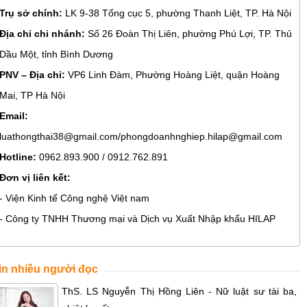
Trụ sở chính:
LK 9-38 Tổng cục 5, phường Thanh Liệt, TP. Hà Nội
Địa chỉ chi nhánh:
Số 26 Đoàn Thị Liên, phường Phú Lợi, TP. Thủ
Dầu Một, tỉnh Bình Dương
PNV – Địa chỉ:
VP6 Linh Đàm, Phường Hoàng Liệt, quận Hoàng
Mai, TP Hà Nội
Email:
luathongthai38@gmail.com/phongdoanhnghiep.hilap@gmail.com
Hotline:
0962.893.900 / 0912.762.891
Đơn vị liên kết:
- Viện Kinh tế Công nghệ Việt nam
- Công ty TNHH Thương mại và Dịch vụ Xuất Nhập khẩu HILAP
in nhiều người đọc
ThS. LS Nguyễn Thị Hồng Liên - Nữ luật sư tài ba,