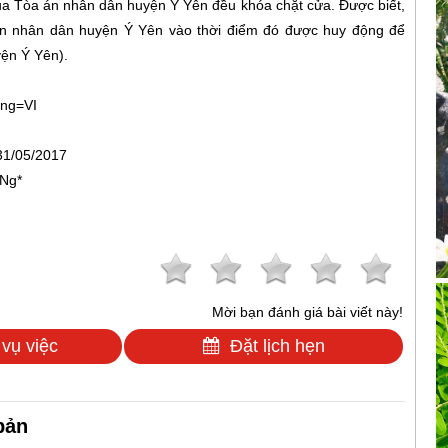
 của Tòa án nhân dân huyện Ý Yên đều khóa chặt cửa. Được biết,
án nhân dân huyện Ý Yên vào thời điểm đó được huy động để
ện Ý Yên).
ang=VI
31/05/2017
Ng*
Mời bạn đánh giá bài viết này!
 vụ việc
Đặt lịch hẹn
bản