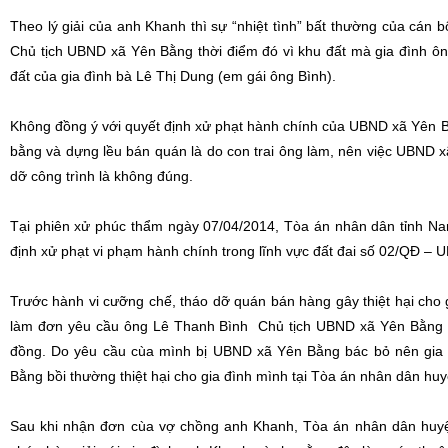
Theo lý giải của anh Khanh thì sự “nhiệt tình” bất thường của cán
Chủ tịch UBND xã Yên Bằng thời điểm đó vì khu đất mà gia đình ô
đất của gia đình bà Lê Thị Dung (em gái ông Bình).
Không đồng ý với quyết định xử phạt hành chính của UBND xã Yên Bằ
bằng và dựng lều bán quán là do con trai ông làm, nên việc UBND 
dỡ công trình là không đúng.
Tại phiên xử phúc thẩm ngày 07/04/2014, Tòa án nhân dân tỉnh N
định xử phạt vi phạm hành chính trong lĩnh vực đất đai số 02/QĐ 
Trước hành vi cưỡng chế, tháo dỡ quán bán hàng gây thiệt hại ch
làm đơn yêu cầu ông Lê Thanh Bình Chủ tịch UBND xã Yên Bằng bồi
đồng. Do yêu cầu cùa mình bị UBND xã Yên Bằng bác bỏ nên gia 
Bằng bồi thường thiệt hại cho gia đình mình tại Tòa án nhân dân h
Sau khi nhận đơn cùa vợ chồng anh Khanh, Tòa án nhân dân huy